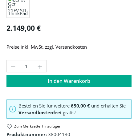
Regulärer Preis:
2.149,00 €
Preise inkl. MwSt. zzgl. Versandkosten
Produkt Anzahl: Gib den gewünschten Wer
In den Warenkorb
Bestellen Sie für weitere
650,00 €
und erhalten Sie
Versandkostenfrei
gratis!
Zum Merkzettel hinzufügen
Produktnummer:
38004130