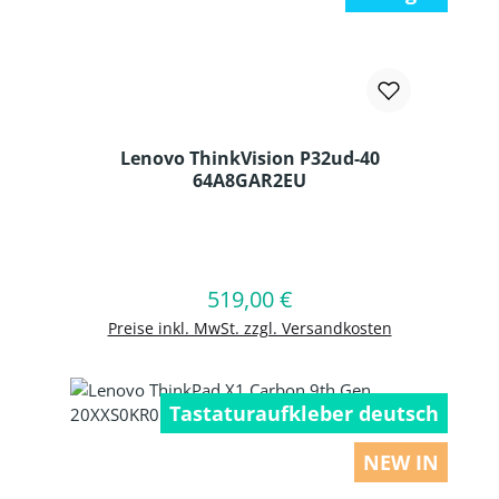
Lenovo ThinkVision P32ud-40
64A8GAR2EU
Produkt Anzahl: Gib den gewünschten
519,00 €
Regulärer Preis:
In den Warenkorb
Preise inkl. MwSt. zzgl. Versandkosten
Tastaturaufkleber deutsch
NEW IN