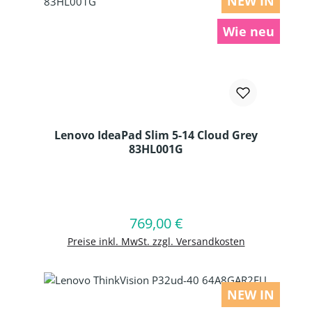
NEW IN
Wie neu
Lenovo IdeaPad Slim 5-14 Cloud Grey
83HL001G
Produkt Anzahl: Gib den gewünschten
769,00 €
Regulärer Preis:
In den Warenkorb
Preise inkl. MwSt. zzgl. Versandkosten
NEW IN