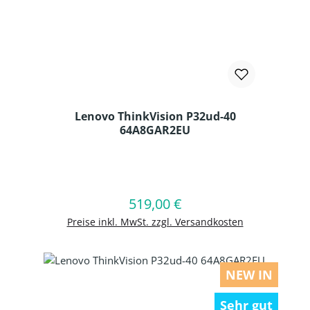
Lenovo ThinkVision P32ud-40
64A8GAR2EU
Produkt Anzahl: Gib den gewünschten
519,00 €
Regulärer Preis:
In den Warenkorb
Preise inkl. MwSt. zzgl. Versandkosten
NEW IN
Sehr gut