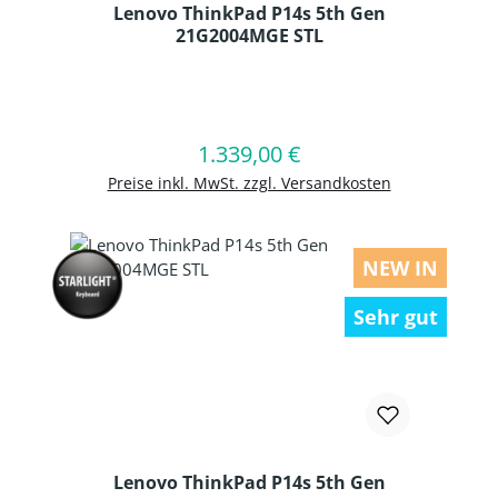
Lenovo ThinkPad P14s 5th Gen
21G2004MGE STL
Produkt Anzahl: Gib den gewünschten
1.339,00 €
Regulärer Preis:
In den Warenkorb
Preise inkl. MwSt. zzgl. Versandkosten
NEW IN
Sehr gut
Lenovo ThinkPad P14s 5th Gen