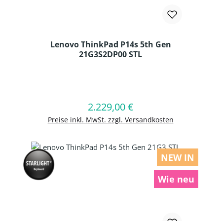
Lenovo ThinkPad P14s 5th Gen
21G3S2DP00 STL
Produkt Anzahl: Gib den gewünschten
2.229,00 €
Regulärer Preis:
In den Warenkorb
Preise inkl. MwSt. zzgl. Versandkosten
NEW IN
Wie neu