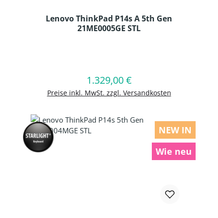
Lenovo ThinkPad P14s A 5th Gen
21ME0005GE STL
Produkt Anzahl: Gib den gewünschten
1.329,00 €
Regulärer Preis:
In den Warenkorb
Preise inkl. MwSt. zzgl. Versandkosten
NEW IN
Wie neu