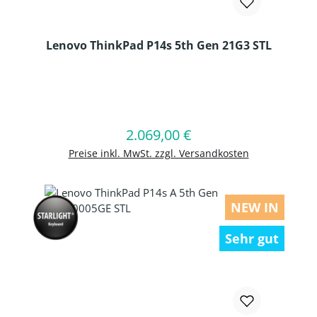
Lenovo ThinkPad P14s 5th Gen 21G3 STL
Produkt Anzahl: Gib den gewünschten
2.069,00 €
Regulärer Preis:
In den Warenkorb
Preise inkl. MwSt. zzgl. Versandkosten
NEW IN
Sehr gut