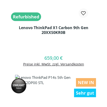
Refurbished
Lenovo ThinkPad X1 Carbon 9th Gen
20XXS0KR0B
Produkt Anzahl: Gib den gewünschten
659,00 €
Regulärer Preis:
In den Warenkorb
Preise inkl. MwSt. zzgl. Versandkosten
NEW IN
Sehr gut