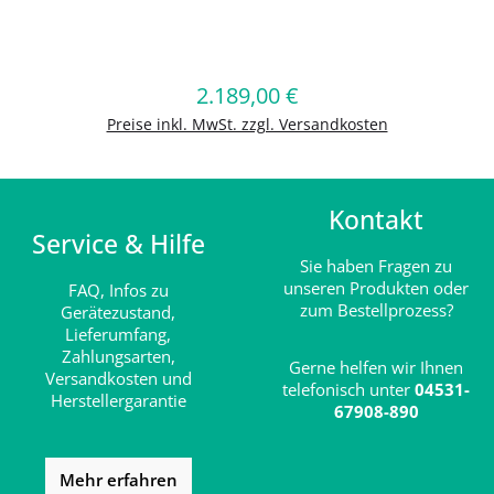
Produkt Anzahl: Gib den gewünschten
2.189,00 €
Regulärer Preis:
In den Warenkorb
Preise inkl. MwSt. zzgl. Versandkosten
Kontakt
Service & Hilfe
Sie haben Fragen zu
unseren Produkten oder
FAQ,
Infos zu
zum Bestellprozess?
Gerätezustand,
Lieferumfang,
Zahlungsarten,
Gerne helfen wir Ihnen
Versandkosten und
telefonisch unter
04531-
Herstellergarantie
67908-890
Mehr erfahren