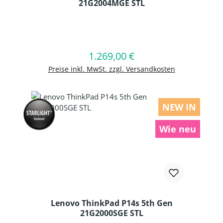
21G2004MGE STL
Produkt Anzahl: Gib den gewünschten
1.269,00 €
Regulärer Preis:
In den Warenkorb
Preise inkl. MwSt. zzgl. Versandkosten
NEW IN
Wie neu
Lenovo ThinkPad P14s 5th Gen
21G2000SGE STL