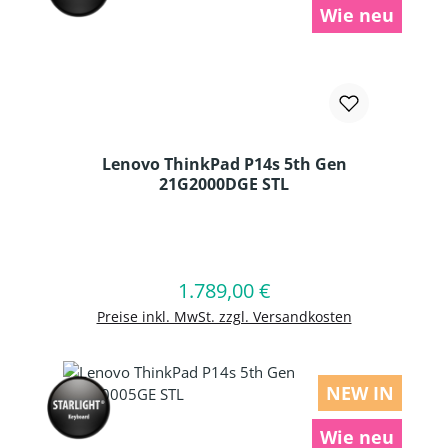
Wie neu
Lenovo ThinkPad P14s 5th Gen
21G2000DGE STL
Produkt Anzahl: Gib den gewünschten
1.789,00 €
Regulärer Preis:
In den Warenkorb
Preise inkl. MwSt. zzgl. Versandkosten
NEW IN
Wie neu