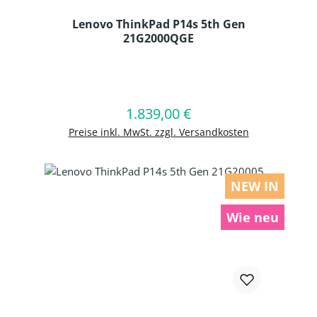
Lenovo ThinkPad P14s 5th Gen
21G2000QGE
Produkt Anzahl: Gib den gewünschten
1.839,00 €
Regulärer Preis:
In den Warenkorb
Preise inkl. MwSt. zzgl. Versandkosten
NEW IN
Wie neu