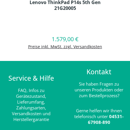
Lenovo ThinkPad P14s 5th Gen
21G20005
Produkt Anzahl: Gib den gewünschten
1.579,00 €
Regulärer Preis:
In den Warenkorb
Preise inkl. MwSt. zzgl. Versandkosten
Kontakt
Service & Hilfe
Sie haben Fragen zu
unseren Produkten oder
FAQ,
Infos zu
zum Bestellprozess?
Gerätezustand,
Lieferumfang,
Zahlungsarten,
Gerne helfen wir Ihnen
Versandkosten und
telefonisch unter
04531-
Herstellergarantie
67908-890