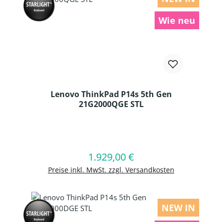
Wie neu
Lenovo ThinkPad P14s 5th Gen
21G2000QGE STL
Produkt Anzahl: Gib den gewünschten
1.929,00 €
Regulärer Preis:
In den Warenkorb
Preise inkl. MwSt. zzgl. Versandkosten
NEW IN