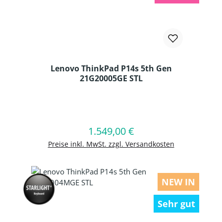
Lenovo ThinkPad P14s 5th Gen
21G20005GE STL
Produkt Anzahl: Gib den gewünschten
1.549,00 €
Regulärer Preis:
In den Warenkorb
Preise inkl. MwSt. zzgl. Versandkosten
NEW IN
Sehr gut