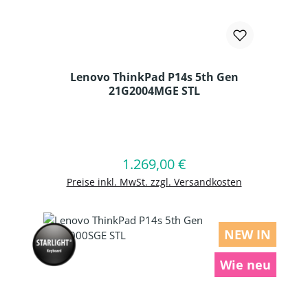
Lenovo ThinkPad P14s 5th Gen
21G2004MGE STL
Produkt Anzahl: Gib den gewünschten
1.269,00 €
Regulärer Preis:
In den Warenkorb
Preise inkl. MwSt. zzgl. Versandkosten
NEW IN
Wie neu