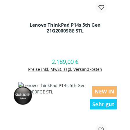
Lenovo ThinkPad P14s 5th Gen
21G2000SGE STL
Produkt Anzahl: Gib den gewünschten
2.189,00 €
Regulärer Preis:
In den Warenkorb
Preise inkl. MwSt. zzgl. Versandkosten
NEW IN
Sehr gut