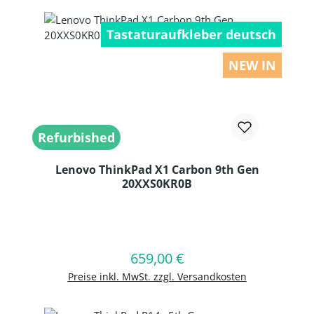
Tastaturaufkleber deutsch
NEW IN
Refurbished
Lenovo ThinkPad X1 Carbon 9th Gen
20XXS0KR0B
Produkt Anzahl: Gib den gewünschten
659,00 €
Regulärer Preis:
In den Warenkorb
Preise inkl. MwSt. zzgl. Versandkosten