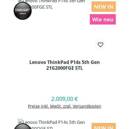
NEW IN
Wie neu
Lenovo ThinkPad P14s 5th Gen
21G2000FGE STL
Produkt Anzahl: Gib den gewünschten
2.009,00 €
Regulärer Preis:
In den Warenkorb
Preise inkl. MwSt. zzgl. Versandkosten
NEW IN