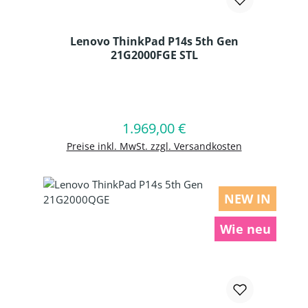
Lenovo ThinkPad P14s 5th Gen
21G2000FGE STL
Produkt Anzahl: Gib den gewünschten
1.969,00 €
Regulärer Preis:
In den Warenkorb
Preise inkl. MwSt. zzgl. Versandkosten
NEW IN
Wie neu