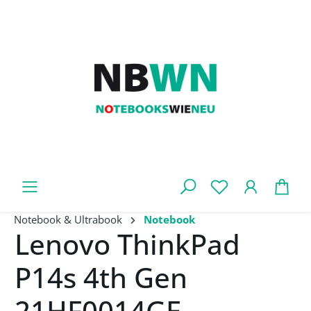
Zum Hauptinhalt springen
War
Notebook & Ultrabook
Notebook
Lenovo ThinkPad
P14s 4th Gen
21HF0014GE