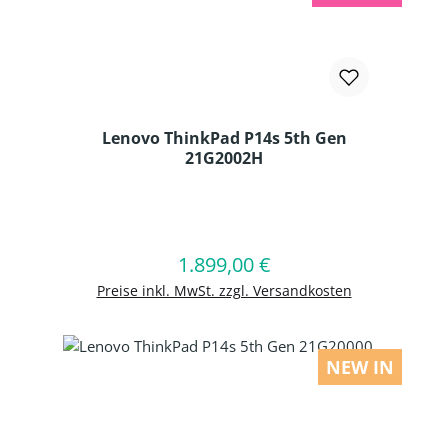
Lenovo ThinkPad P14s 5th Gen
21G2002H
Produkt Anzahl: Gib den gewünschten
1.899,00 €
Regulärer Preis:
In den Warenkorb
Preise inkl. MwSt. zzgl. Versandkosten
NEW IN