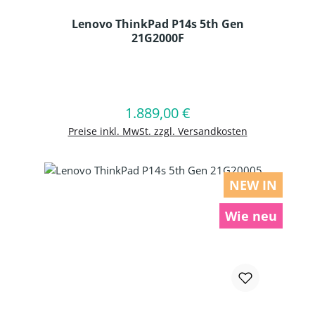
Lenovo ThinkPad P14s 5th Gen
21G2000F
Produkt Anzahl: Gib den gewünschten
1.889,00 €
Regulärer Preis:
In den Warenkorb
Preise inkl. MwSt. zzgl. Versandkosten
NEW IN
Wie neu