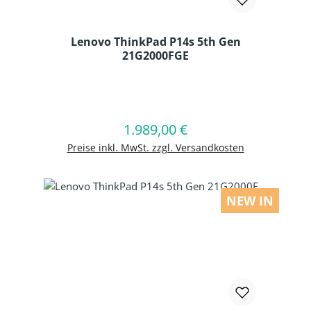
Lenovo ThinkPad P14s 5th Gen
21G2000FGE
Produkt Anzahl: Gib den gewünschten
1.989,00 €
Regulärer Preis:
In den Warenkorb
Preise inkl. MwSt. zzgl. Versandkosten
NEW IN