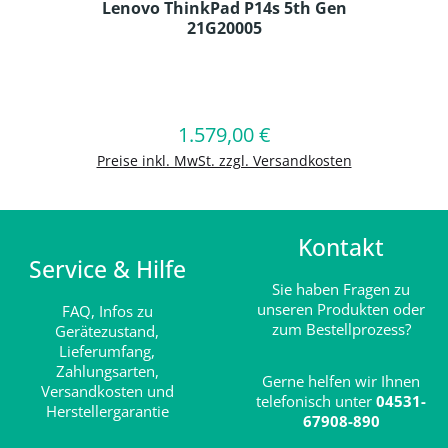
Lenovo ThinkPad P14s 5th Gen
21G20005
Produkt Anzahl: Gib den gewünschten
1.579,00 €
Regulärer Preis:
In den Warenkorb
Preise inkl. MwSt. zzgl. Versandkosten
Kontakt
Service & Hilfe
Sie haben Fragen zu
unseren Produkten oder
FAQ,
Infos zu
zum Bestellprozess?
Gerätezustand,
Lieferumfang,
Zahlungsarten,
Gerne helfen wir Ihnen
Versandkosten und
telefonisch unter
04531-
Herstellergarantie
67908-890