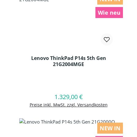
Wie neu
Lenovo ThinkPad P14s 5th Gen
21G2004MGE
Produkt Anzahl: Gib den gewünschten
1.329,00 €
Regulärer Preis:
In den Warenkorb
Preise inkl. MwSt. zzgl. Versandkosten
NEW IN