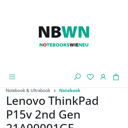
Zum Hauptinhalt springen
War
Notebook & Ultrabook
Notebook
Lenovo ThinkPad
P15v 2nd Gen
21A90001GE