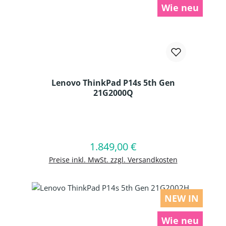
Wie neu
Lenovo ThinkPad P14s 5th Gen
21G2000Q
Produkt Anzahl: Gib den gewünschten
1.849,00 €
Regulärer Preis:
In den Warenkorb
Preise inkl. MwSt. zzgl. Versandkosten
NEW IN
Wie neu