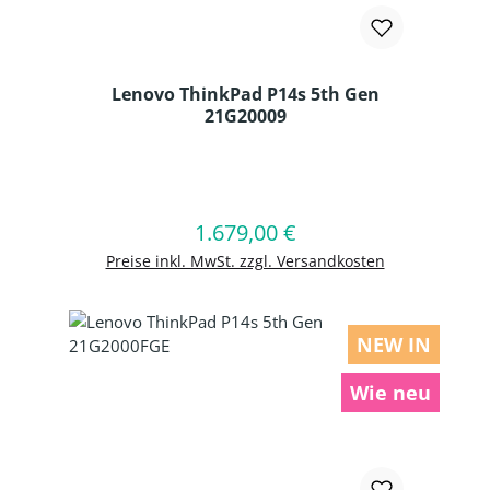
Lenovo ThinkPad P14s 5th Gen
21G20009
Produkt Anzahl: Gib den gewünschten
1.679,00 €
Regulärer Preis:
In den Warenkorb
Preise inkl. MwSt. zzgl. Versandkosten
NEW IN
Wie neu