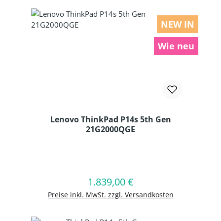
NEW IN
Wie neu
Lenovo ThinkPad P14s 5th Gen
21G2000QGE
Produkt Anzahl: Gib den gewünschten
1.839,00 €
Regulärer Preis:
In den Warenkorb
Preise inkl. MwSt. zzgl. Versandkosten