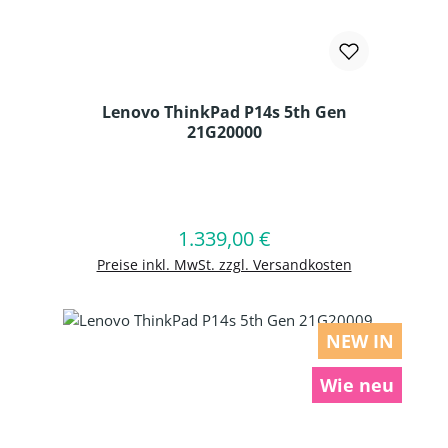
Lenovo ThinkPad P14s 5th Gen
21G20000
Produkt Anzahl: Gib den gewünschten
1.339,00 €
Regulärer Preis:
In den Warenkorb
Preise inkl. MwSt. zzgl. Versandkosten
NEW IN
Wie neu