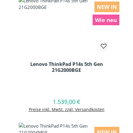
NEW IN
Wie neu
Lenovo ThinkPad P14s 5th Gen
21G2000BGE
Produkt Anzahl: Gib den gewünschten
1.539,00 €
Regulärer Preis:
In den Warenkorb
Preise inkl. MwSt. zzgl. Versandkosten
NEW IN