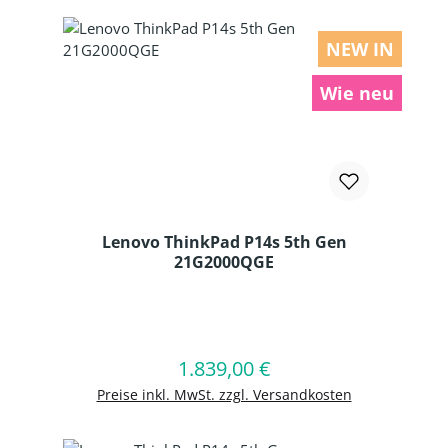
NEW IN
Wie neu
Lenovo ThinkPad P14s 5th Gen
21G2000QGE
Produkt Anzahl: Gib den gewünschten
1.839,00 €
Regulärer Preis:
In den Warenkorb
Preise inkl. MwSt. zzgl. Versandkosten