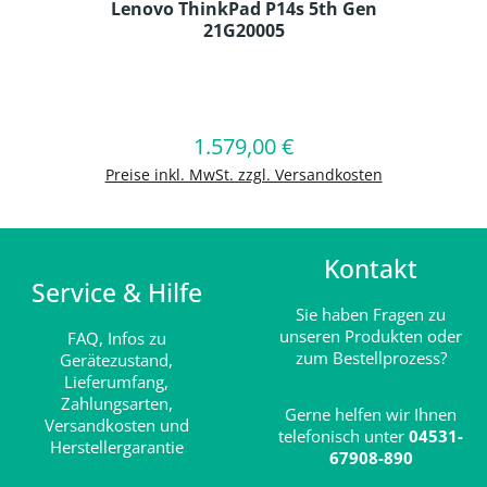
Lenovo ThinkPad P14s 5th Gen
21G20005
Produkt Anzahl: Gib den gewünschten
1.579,00 €
Regulärer Preis:
In den Warenkorb
Preise inkl. MwSt. zzgl. Versandkosten
Kontakt
Service & Hilfe
Sie haben Fragen zu
unseren Produkten oder
FAQ,
Infos zu
zum Bestellprozess?
Gerätezustand,
Lieferumfang,
Zahlungsarten,
Gerne helfen wir Ihnen
Versandkosten und
telefonisch unter
04531-
Herstellergarantie
67908-890