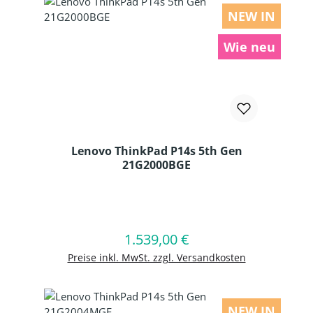
NEW IN
Wie neu
Lenovo ThinkPad P14s 5th Gen
21G2000BGE
Produkt Anzahl: Gib den gewünschten
1.539,00 €
Regulärer Preis:
In den Warenkorb
Preise inkl. MwSt. zzgl. Versandkosten
NEW IN