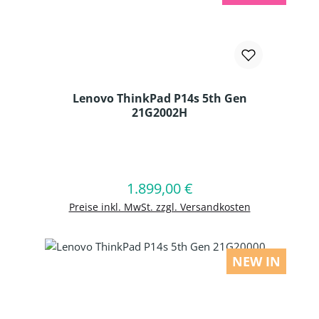
Lenovo ThinkPad P14s 5th Gen
21G2002H
Produkt Anzahl: Gib den gewünschten
1.899,00 €
Regulärer Preis:
In den Warenkorb
Preise inkl. MwSt. zzgl. Versandkosten
NEW IN