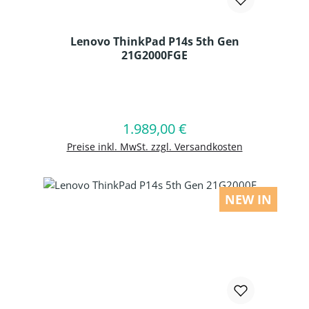
Lenovo ThinkPad P14s 5th Gen
21G2000FGE
Produkt Anzahl: Gib den gewünschten
1.989,00 €
Regulärer Preis:
In den Warenkorb
Preise inkl. MwSt. zzgl. Versandkosten
NEW IN