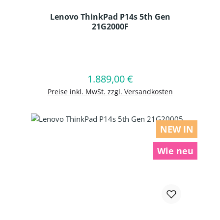
Lenovo ThinkPad P14s 5th Gen
21G2000F
Produkt Anzahl: Gib den gewünschten
1.889,00 €
Regulärer Preis:
In den Warenkorb
Preise inkl. MwSt. zzgl. Versandkosten
NEW IN
Wie neu