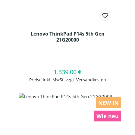
Lenovo ThinkPad P14s 5th Gen
21G20000
Produkt Anzahl: Gib den gewünschten
1.339,00 €
Regulärer Preis:
In den Warenkorb
Preise inkl. MwSt. zzgl. Versandkosten
NEW IN
Wie neu