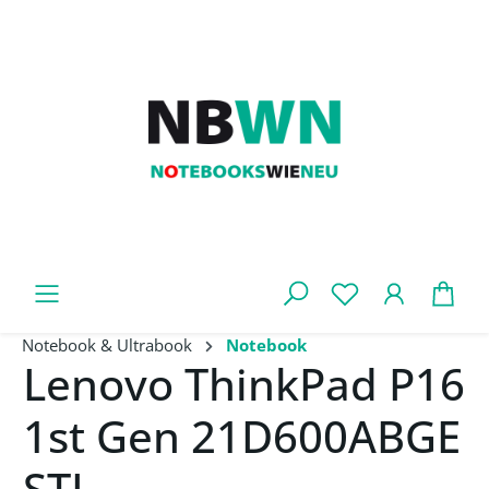
Zum Hauptinhalt springen
War
Notebook & Ultrabook
Notebook
Lenovo ThinkPad P16
1st Gen 21D600ABGE
STL