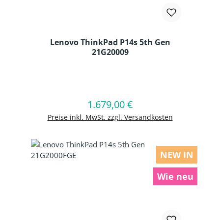
Lenovo ThinkPad P14s 5th Gen
21G20009
Produkt Anzahl: Gib den gewünschten
1.679,00 €
Regulärer Preis:
In den Warenkorb
Preise inkl. MwSt. zzgl. Versandkosten
NEW IN
Wie neu