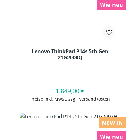
Wie neu
Lenovo ThinkPad P14s 5th Gen
21G2000Q
Produkt Anzahl: Gib den gewünschten
1.849,00 €
Regulärer Preis:
In den Warenkorb
Preise inkl. MwSt. zzgl. Versandkosten
NEW IN
Wie neu