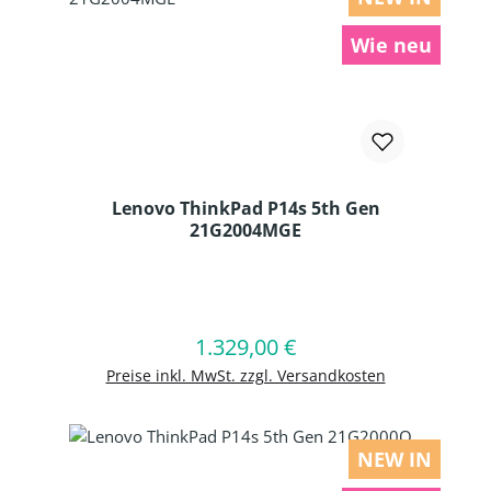
Wie neu
Lenovo ThinkPad P14s 5th Gen
21G2004MGE
Produkt Anzahl: Gib den gewünschten
1.329,00 €
Regulärer Preis:
In den Warenkorb
Preise inkl. MwSt. zzgl. Versandkosten
NEW IN