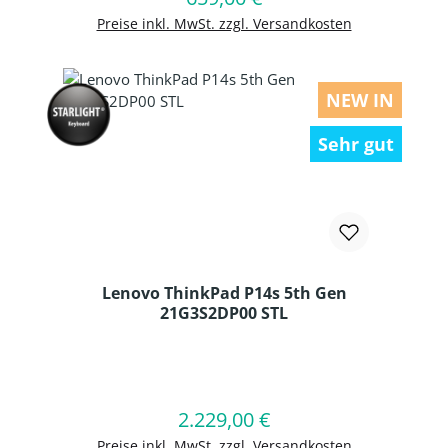
Preise inkl. MwSt. zzgl. Versandkosten
NEW IN
Sehr gut
Lenovo ThinkPad P14s 5th Gen
21G3S2DP00 STL
Produkt Anzahl: Gib den gewünschten
2.229,00 €
Regulärer Preis:
In den Warenkorb
Preise inkl. MwSt. zzgl. Versandkosten