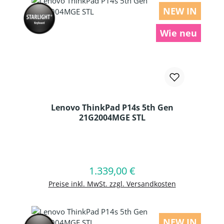
NEW IN
Wie neu
Lenovo ThinkPad P14s 5th Gen
21G2004MGE STL
Produkt Anzahl: Gib den gewünschten
1.339,00 €
Regulärer Preis:
In den Warenkorb
Preise inkl. MwSt. zzgl. Versandkosten
NEW IN