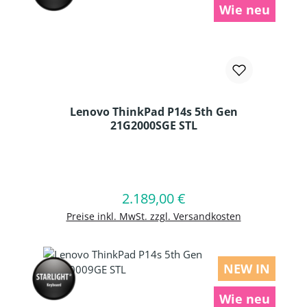
Wie neu
Lenovo ThinkPad P14s 5th Gen
21G2000SGE STL
Produkt Anzahl: Gib den gewünschten
2.189,00 €
Regulärer Preis:
In den Warenkorb
Preise inkl. MwSt. zzgl. Versandkosten
NEW IN
Wie neu