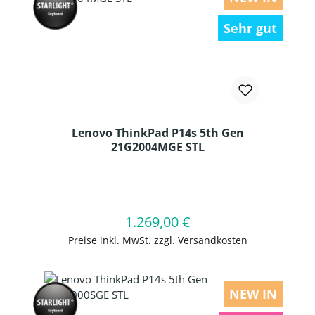
Sehr gut
Lenovo ThinkPad P14s 5th Gen
21G2004MGE STL
Produkt Anzahl: Gib den gewünschten
1.269,00 €
Regulärer Preis:
In den Warenkorb
Preise inkl. MwSt. zzgl. Versandkosten
NEW IN