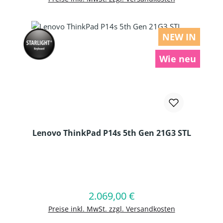
NEW IN
Wie neu
Lenovo ThinkPad P14s 5th Gen 21G3 STL
Produkt Anzahl: Gib den gewünschten
2.069,00 €
Regulärer Preis:
In den Warenkorb
Preise inkl. MwSt. zzgl. Versandkosten