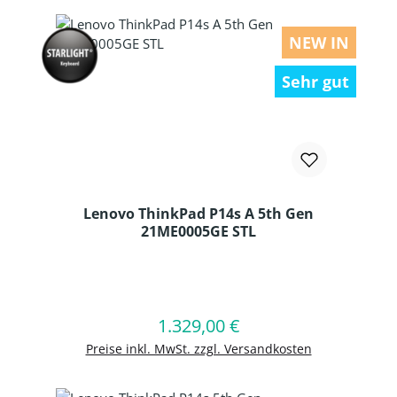
NEW IN
Sehr gut
Lenovo ThinkPad P14s A 5th Gen
21ME0005GE STL
Produkt Anzahl: Gib den gewünschten
1.329,00 €
Regulärer Preis:
In den Warenkorb
Preise inkl. MwSt. zzgl. Versandkosten