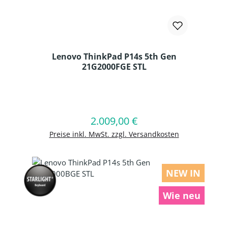
Lenovo ThinkPad P14s 5th Gen
21G2000FGE STL
Produkt Anzahl: Gib den gewünschten
2.009,00 €
Regulärer Preis:
In den Warenkorb
Preise inkl. MwSt. zzgl. Versandkosten
NEW IN
Wie neu