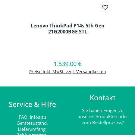
Lenovo ThinkPad P14s 5th Gen
21G2000BGE STL
Produkt Anzahl: Gib den gewünschten
1.539,00 €
Regulärer Preis:
In den Warenkorb
Preise inkl. MwSt. zzgl. Versandkosten
Kontakt
Service & Hilfe
Sie haben Fragen zu
unseren Produkten oder
FAQ,
Infos zu
zum Bestellprozess?
Gerätezustand,
Lieferumfang,