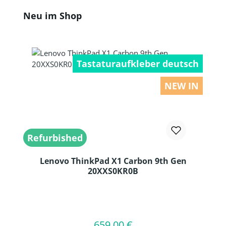
Produktgalerie überspringen
Neu im Shop
Tastaturaufkleber deutsch
NEW IN
Refurbished
Lenovo ThinkPad X1 Carbon 9th Gen
20XXS0KR0B
Produkt Anzahl: Gib den gewünschten
659,00 €
Regulärer Preis:
In den Warenkorb