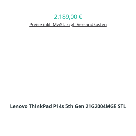
en Wert ein oder benutze die Schaltflä
2.189,00 €
Regulärer Preis:
In den Warenkorb
Preise inkl. MwSt. zzgl. Versandkosten
Lenovo ThinkPad P14s 5th Gen 21G2004MGE STL
en Wert ein oder benutze die Schaltflä