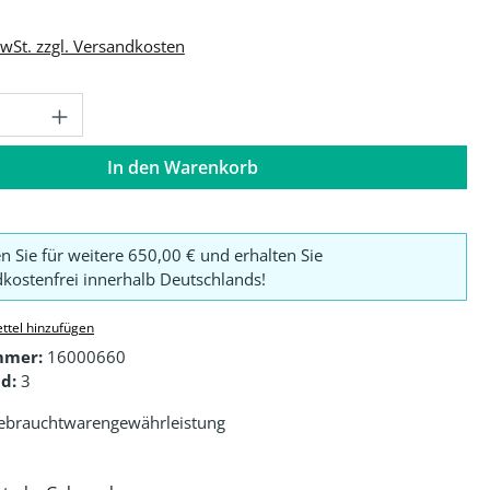
MwSt. zzgl. Versandkosten
Anzahl: Gib den gewünschten Wert ein o
In den Warenkorb
en Sie für weitere 650,00 € und erhalten Sie
kostenfrei innerhalb Deutschlands!
ttel hinzufügen
mmer:
16000660
d:
3
ebrauchtwarengewährleistung