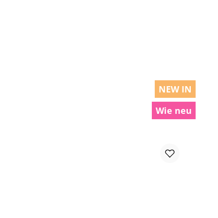
chen um die Anzahl zu erhöhen oder zu r
NEW IN
Wie neu