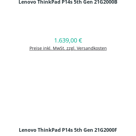
Lenovo ThinkPad P14s 5th Gen 21G2000B
en Wert ein oder benutze die Schaltflä
1.639,00 €
Regulärer Preis:
In den Warenkorb
Preise inkl. MwSt. zzgl. Versandkosten
Lenovo ThinkPad P14s 5th Gen 21G2000F