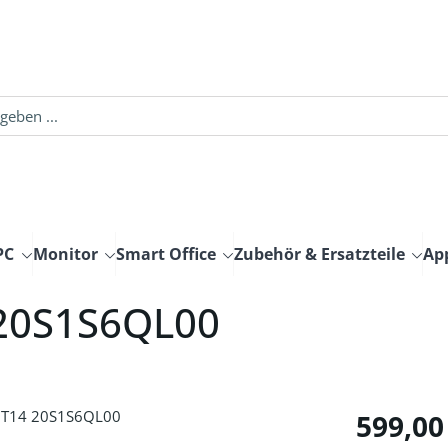
PC
Monitor
Smart Office
Zubehör & Ersatzteile
Ap
 20S1S6QL00
Regulärer Pre
599,00