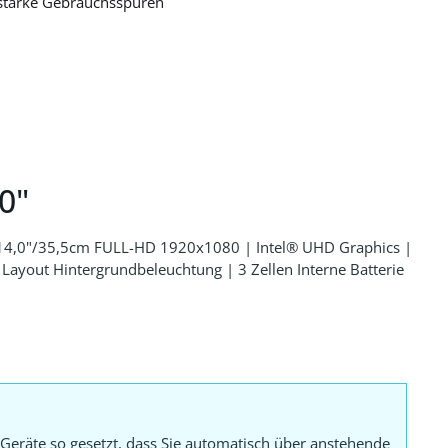
 starke Gebrauchsspuren
0"
 14,0"/35,5cm FULL-HD 1920x1080 | Intel® UHD Graphics |
yout Hintergrundbeleuchtung | 3 Zellen Interne Batterie
Geräte so gesetzt, dass Sie automatisch über anstehende