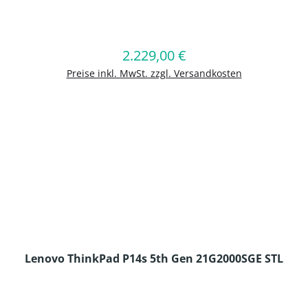
en Wert ein oder benutze die Schaltflä
2.229,00 €
Regulärer Preis:
In den Warenkorb
Preise inkl. MwSt. zzgl. Versandkosten
Lenovo ThinkPad P14s 5th Gen 21G2000SGE STL