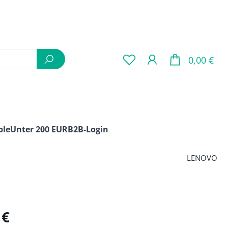
War
0,00 €
ple
Unter 200 EUR
B2B-Login
LENOVO
is:
 €