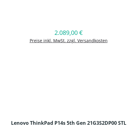
en Wert ein oder benutze die Schaltflä
2.089,00 €
Regulärer Preis:
In den Warenkorb
Preise inkl. MwSt. zzgl. Versandkosten
Lenovo ThinkPad P14s 5th Gen 21G3S2DP00 STL