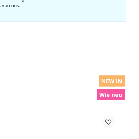
s von uns.
NEW IN
Wie neu