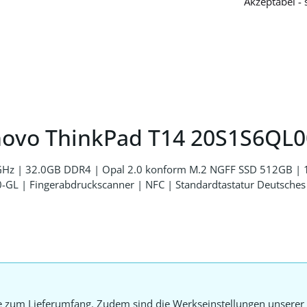
Akzeptabel -
novo ThinkPad T14 20S1S6QL0
9 GHz | 32.0GB DDR4 | Opal 2.0 konform M.2 NGFF SSD 512GB |
 | Fingerabdruckscanner | NFC | Standardtastatur Deutsches La
e zum Lieferumfang. Zudem sind die Werkseinstellungen unserer 