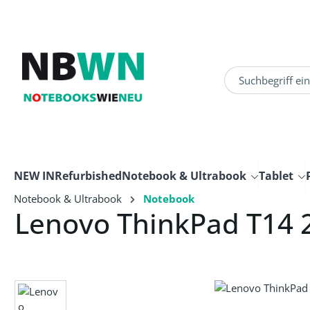
um Hauptinhalt springen
Zur Suche springen
NEW IN
Refurbished
Notebook & Ultrabook
Tablet
Notebook & Ultrabook
Notebook
Lenovo ThinkPad T14
Bildergalerie überspringen