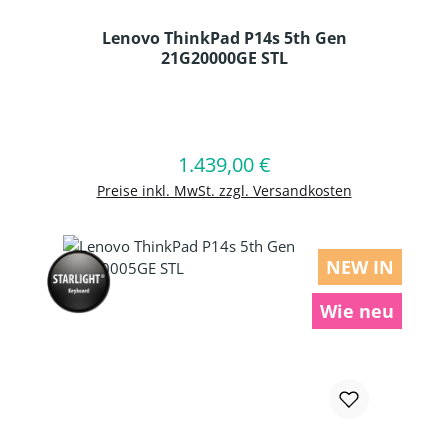
Lenovo ThinkPad P14s 5th Gen
21G20000GE STL
Produkt Anzahl: Gib den gewünschten
1.439,00 €
Regulärer Preis:
In den Warenkorb
Preise inkl. MwSt. zzgl. Versandkosten
NEW IN
Wie neu