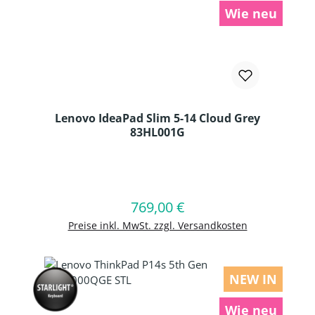
Wie neu
Lenovo IdeaPad Slim 5-14 Cloud Grey
83HL001G
Produkt Anzahl: Gib den gewünschten
769,00 €
Regulärer Preis:
In den Warenkorb
Preise inkl. MwSt. zzgl. Versandkosten
NEW IN
Wie neu