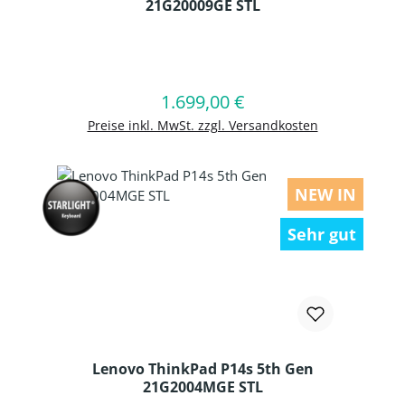
21G20009GE STL
Produkt Anzahl: Gib den gewünschten
1.699,00 €
Regulärer Preis:
In den Warenkorb
Preise inkl. MwSt. zzgl. Versandkosten
NEW IN
Sehr gut
Lenovo ThinkPad P14s 5th Gen
21G2004MGE STL