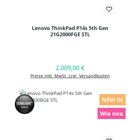
Lenovo ThinkPad P14s 5th Gen
21G2000FGE STL
Produkt Anzahl: Gib den gewünschten
2.009,00 €
Regulärer Preis:
In den Warenkorb
Preise inkl. MwSt. zzgl. Versandkosten
NEW IN
Wie neu