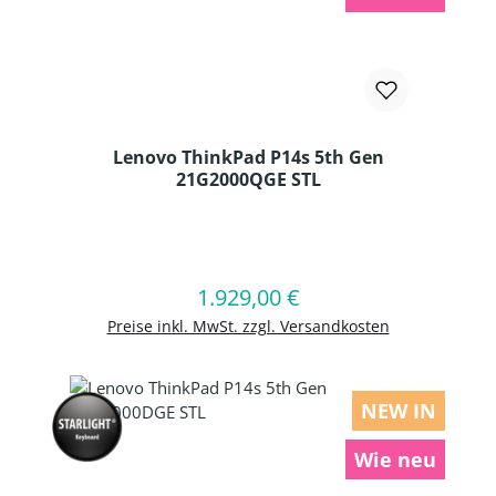
Lenovo ThinkPad P14s 5th Gen
21G2000QGE STL
Produkt Anzahl: Gib den gewünschten
1.929,00 €
Regulärer Preis:
In den Warenkorb
Preise inkl. MwSt. zzgl. Versandkosten
NEW IN
Wie neu