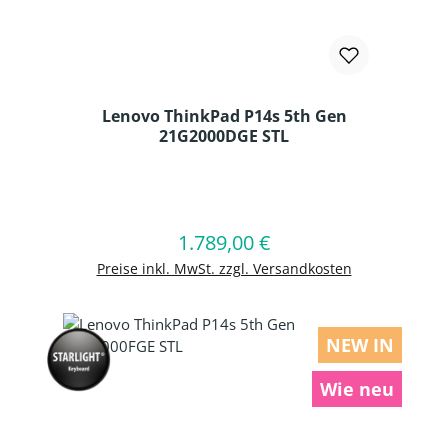
Lenovo ThinkPad P14s 5th Gen
21G2000DGE STL
Produkt Anzahl: Gib den gewünschten
1.789,00 €
Regulärer Preis:
In den Warenkorb
Preise inkl. MwSt. zzgl. Versandkosten
NEW IN
Wie neu