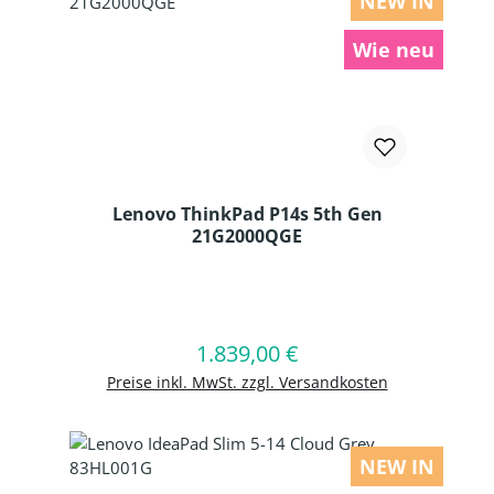
NEW IN
Wie neu
Lenovo ThinkPad P14s 5th Gen
21G2000QGE
Produkt Anzahl: Gib den gewünschten
1.839,00 €
Regulärer Preis:
In den Warenkorb
Preise inkl. MwSt. zzgl. Versandkosten
NEW IN