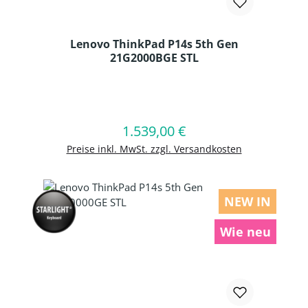
Lenovo ThinkPad P14s 5th Gen
21G2000BGE STL
Produkt Anzahl: Gib den gewünschten
1.539,00 €
Regulärer Preis:
In den Warenkorb
Preise inkl. MwSt. zzgl. Versandkosten
NEW IN
Wie neu