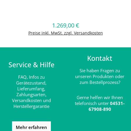
Produkt Anzahl: Gib den gewünschten
1.269,00 €
Regulärer Preis:
In den Warenkorb
Preise inkl. MwSt. zzgl. Versandkosten
Kontakt
Service & Hilfe
Sie haben Fragen zu
unseren Produkten oder
FAQ,
Infos zu
zum Bestellprozess?
Gerätezustand,
Lieferumfang,
Zahlungsarten,
Gerne helfen wir Ihnen
Versandkosten und
telefonisch unter
04531-
Herstellergarantie
67908-890
Mehr erfahren