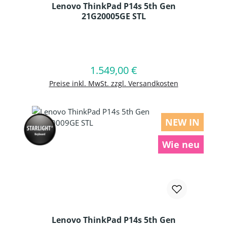
Lenovo ThinkPad P14s 5th Gen
21G20005GE STL
Produkt Anzahl: Gib den gewünschten
1.549,00 €
Regulärer Preis:
In den Warenkorb
Preise inkl. MwSt. zzgl. Versandkosten
NEW IN
Wie neu
Lenovo ThinkPad P14s 5th Gen