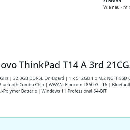
Zustand
Wie neu - mi
novo ThinkPad T14 A 3rd 21CG
,7 GHz | 32.0GB DDR5L On-Board | 1 x 512GB 1 x M.2 NGFF SS
ooth Combo Chip | WWAN: Fibocom L860-GL-16 | Bluetooth 5.
Li-Polymer Batterie | Windows 11 Professional 64-BIT