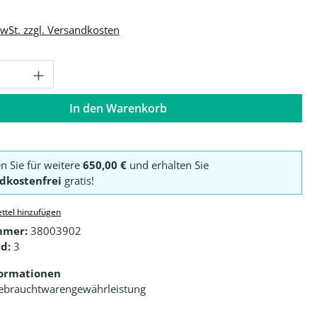
MwSt. zzgl. Versandkosten
Anzahl: Gib den gewünschten Wert ein o
In den Warenkorb
en Sie für weitere
650,00 €
und erhalten Sie
dkostenfrei
gratis!
ttel hinzufügen
mmer:
38003902
d:
3
formationen
ebrauchtwarengewährleistung