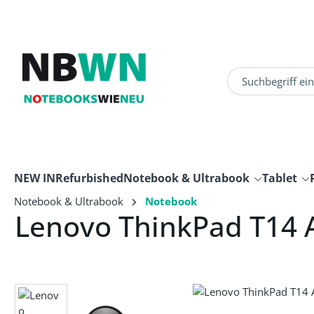
um Hauptinhalt springen
Zur Suche springen
NEW IN
Refurbished
Notebook & Ultrabook
Tablet
Notebook & Ultrabook
Notebook
Lenovo ThinkPad T14 
Bildergalerie überspringen