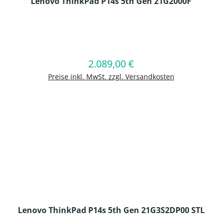
Lenovo ThinkPad P14s 5th Gen 21G2000F
en Wert ein oder benutze die Schaltflä
2.089,00 €
Regulärer Preis:
In den Warenkorb
Preise inkl. MwSt. zzgl. Versandkosten
Lenovo ThinkPad P14s 5th Gen 21G3S2DP00 STL