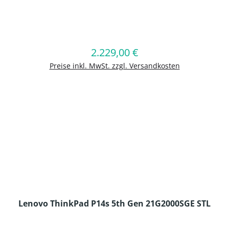
en Wert ein oder benutze die Schaltflä
2.229,00 €
Regulärer Preis:
In den Warenkorb
Preise inkl. MwSt. zzgl. Versandkosten
Lenovo ThinkPad P14s 5th Gen 21G2000SGE STL