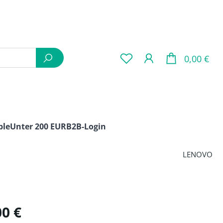
War
0,00 €
ple
Unter 200 EUR
B2B-Login
LENOVO
is:
00 €