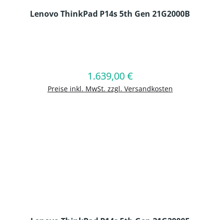
Lenovo ThinkPad P14s 5th Gen 21G2000B
en Wert ein oder benutze die Schaltflä
1.639,00 €
Regulärer Preis:
In den Warenkorb
Preise inkl. MwSt. zzgl. Versandkosten