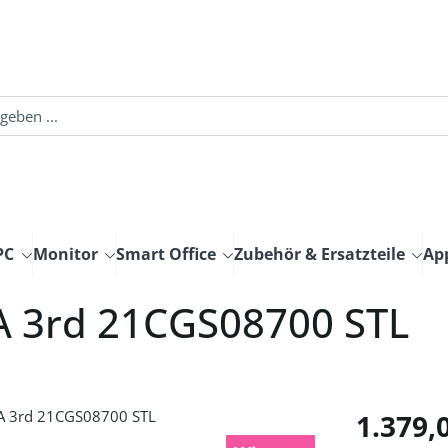
PC
Monitor
Smart Office
Zubehör & Ersatzteile
Ap
A 3rd 21CGS08700 STL
Regulärer Pre
1.379,