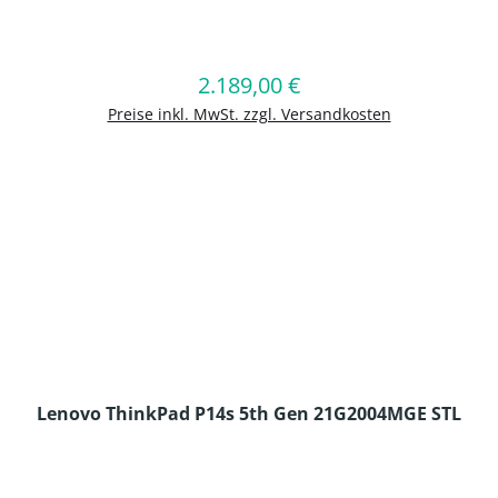
en Wert ein oder benutze die Schaltflä
2.189,00 €
Regulärer Preis:
In den Warenkorb
Preise inkl. MwSt. zzgl. Versandkosten
Lenovo ThinkPad P14s 5th Gen 21G2004MGE STL