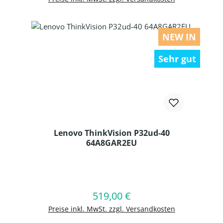
NEW IN
Sehr gut
Lenovo ThinkVision P32ud-40
64A8GAR2EU
Produkt Anzahl: Gib den gewünschten
519,00 €
Regulärer Preis:
In den Warenkorb
Preise inkl. MwSt. zzgl. Versandkosten