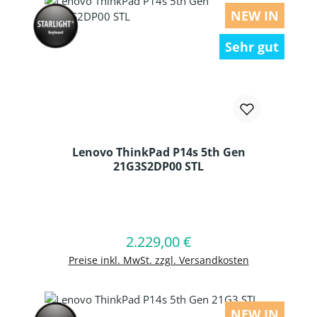
NEW IN
Sehr gut
Lenovo ThinkPad P14s 5th Gen
21G3S2DP00 STL
Produkt Anzahl: Gib den gewünschten
2.229,00 €
Regulärer Preis:
In den Warenkorb
Preise inkl. MwSt. zzgl. Versandkosten
NEW IN