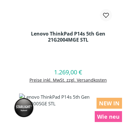
Lenovo ThinkPad P14s 5th Gen
21G2004MGE STL
Produkt Anzahl: Gib den gewünschten
1.269,00 €
Regulärer Preis:
In den Warenkorb
Preise inkl. MwSt. zzgl. Versandkosten
NEW IN
Wie neu