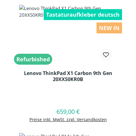
Tastaturaufkleber deutsch
NEW IN
Refurbished
Lenovo ThinkPad X1 Carbon 9th Gen
20XXS0KR0B
Produkt Anzahl: Gib den gewünschten
659,00 €
Regulärer Preis:
In den Warenkorb
Preise inkl. MwSt. zzgl. Versandkosten