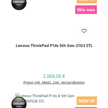
Wie neu
Lenovo ThinkPad P14s 5th Gen 21G3 STL
Produkt Anzahl: Gib den gewünschten
2.069,00 €
Regulärer Preis:
In den Warenkorb
Preise inkl. MwSt. zzgl. Versandkosten
NEW IN