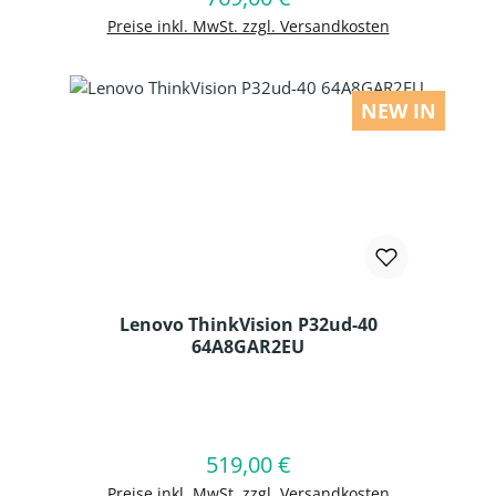
Preise inkl. MwSt. zzgl. Versandkosten
NEW IN
Lenovo ThinkVision P32ud-40
64A8GAR2EU
Produkt Anzahl: Gib den gewünschten
519,00 €
Regulärer Preis:
In den Warenkorb
Preise inkl. MwSt. zzgl. Versandkosten