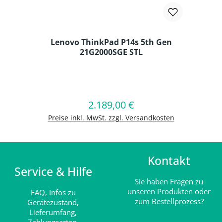
Lenovo ThinkPad P14s 5th Gen
21G2000SGE STL
Produkt Anzahl: Gib den gewünschten
2.189,00 €
Regulärer Preis:
In den Warenkorb
Preise inkl. MwSt. zzgl. Versandkosten
Kontakt
Service & Hilfe
Sie haben Fragen zu
unseren Produkten oder
FAQ,
Infos zu
zum Bestellprozess?
Gerätezustand,
Lieferumfang,