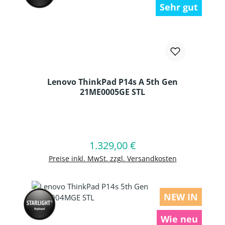
Sehr gut
Lenovo ThinkPad P14s A 5th Gen
21ME0005GE STL
Produkt Anzahl: Gib den gewünschten
1.329,00 €
Regulärer Preis:
In den Warenkorb
Preise inkl. MwSt. zzgl. Versandkosten
NEW IN
Wie neu