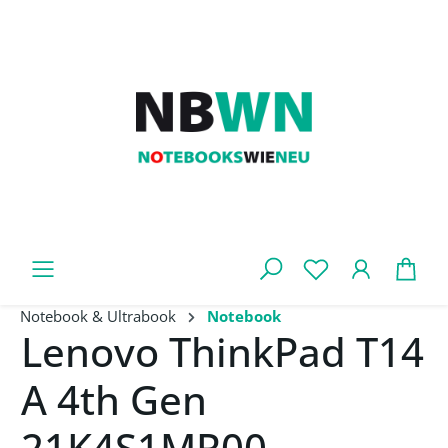
Zum Hauptinhalt springen
War
Notebook & Ultrabook
Notebook
Lenovo ThinkPad T14
A 4th Gen
21K4S1MR00