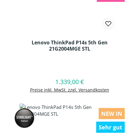
Lenovo ThinkPad P14s 5th Gen
21G2004MGE STL
Produkt Anzahl: Gib den gewünschten
1.339,00 €
Regulärer Preis:
In den Warenkorb
Preise inkl. MwSt. zzgl. Versandkosten
NEW IN
Sehr gut