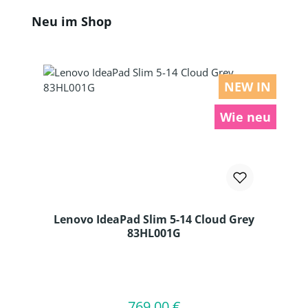
Produktgalerie überspringen
Neu im Shop
NEW IN
Wie neu
Lenovo IdeaPad Slim 5-14 Cloud Grey
83HL001G
Produkt Anzahl: Gib den gewünschten
769,00 €
Regulärer Preis:
In den Warenkorb