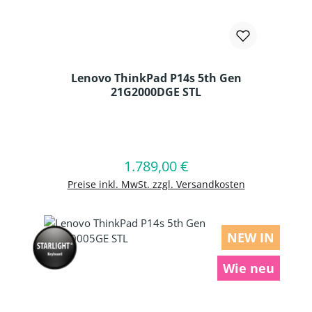
Lenovo ThinkPad P14s 5th Gen
21G2000DGE STL
Produkt Anzahl: Gib den gewünschten
1.789,00 €
Regulärer Preis:
In den Warenkorb
Preise inkl. MwSt. zzgl. Versandkosten
NEW IN
Wie neu