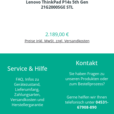
Lenovo ThinkPad P14s 5th Gen
21G2000SGE STL
Produkt Anzahl: Gib den gewünschten
2.189,00 €
Regulärer Preis:
In den Warenkorb
Preise inkl. MwSt. zzgl. Versandkosten
Kontakt
Service & Hilfe
Sie haben Fragen zu
unseren Produkten oder
FAQ,
Infos zu
zum Bestellprozess?
Gerätezustand,
Lieferumfang,
Zahlungsarten,
Gerne helfen wir Ihnen
Versandkosten und
telefonisch unter
04531-
Herstellergarantie
67908-890