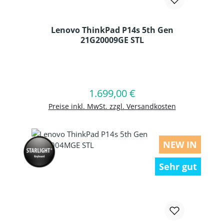
Lenovo ThinkPad P14s 5th Gen
21G20009GE STL
Produkt Anzahl: Gib den gewünschten
1.699,00 €
Regulärer Preis:
In den Warenkorb
Preise inkl. MwSt. zzgl. Versandkosten
NEW IN
Sehr gut