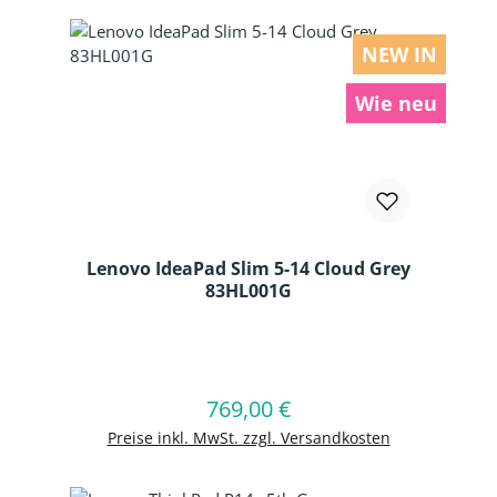
NEW IN
Wie neu
Lenovo IdeaPad Slim 5-14 Cloud Grey
83HL001G
Produkt Anzahl: Gib den gewünschten
769,00 €
Regulärer Preis:
In den Warenkorb
Preise inkl. MwSt. zzgl. Versandkosten