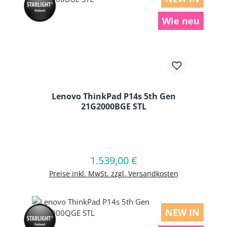
Wie neu
Lenovo ThinkPad P14s 5th Gen
21G2000BGE STL
Produkt Anzahl: Gib den gewünschten
1.539,00 €
Regulärer Preis:
In den Warenkorb
Preise inkl. MwSt. zzgl. Versandkosten
NEW IN