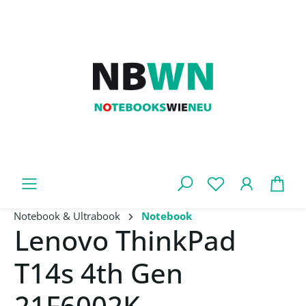
Zum Hauptinhalt springen
War
Notebook & Ultrabook
Notebook
Lenovo ThinkPad
T14s 4th Gen
21F6002K