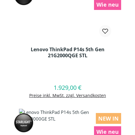
Wie neu
Lenovo ThinkPad P14s 5th Gen
21G2000QGE STL
Produkt Anzahl: Gib den gewünschten
1.929,00 €
Regulärer Preis:
In den Warenkorb
Preise inkl. MwSt. zzgl. Versandkosten
NEW IN
Wie neu