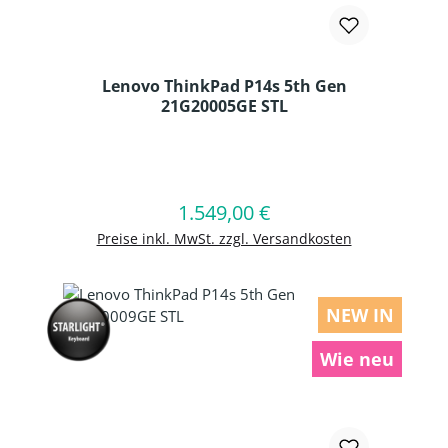
Lenovo ThinkPad P14s 5th Gen
21G20005GE STL
Produkt Anzahl: Gib den gewünschten
1.549,00 €
Regulärer Preis:
In den Warenkorb
Preise inkl. MwSt. zzgl. Versandkosten
NEW IN
Wie neu