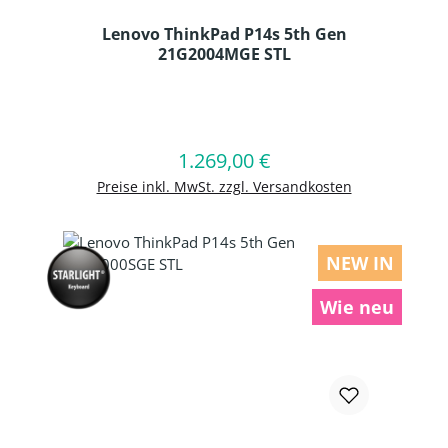
Lenovo ThinkPad P14s 5th Gen
21G2004MGE STL
Produkt Anzahl: Gib den gewünschten
1.269,00 €
Regulärer Preis:
In den Warenkorb
Preise inkl. MwSt. zzgl. Versandkosten
NEW IN
Wie neu