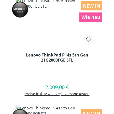
NEW IN
Wie neu
Lenovo ThinkPad P14s 5th Gen
21G2000FGE STL
Produkt Anzahl: Gib den gewünschten
2.009,00 €
Regulärer Preis:
In den Warenkorb
Preise inkl. MwSt. zzgl. Versandkosten
NEW IN