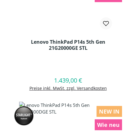
Lenovo ThinkPad P14s 5th Gen
21G20000GE STL
Produkt Anzahl: Gib den gewünschten
1.439,00 €
Regulärer Preis:
In den Warenkorb
Preise inkl. MwSt. zzgl. Versandkosten
NEW IN
Wie neu