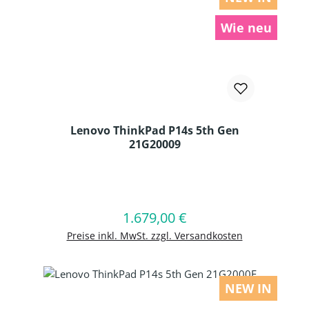
Wie neu
Lenovo ThinkPad P14s 5th Gen
21G20009
Produkt Anzahl: Gib den gewünschten
1.679,00 €
Regulärer Preis:
In den Warenkorb
Preise inkl. MwSt. zzgl. Versandkosten
NEW IN