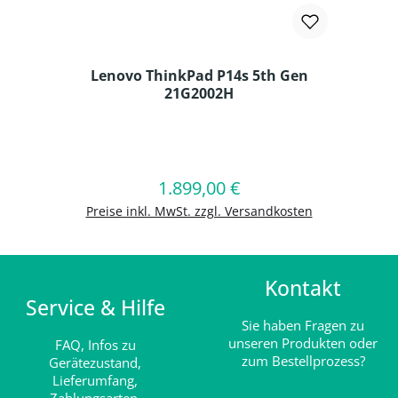
Lenovo ThinkPad P14s 5th Gen
21G2002H
Produkt Anzahl: Gib den gewünschten
1.899,00 €
Regulärer Preis:
In den Warenkorb
Preise inkl. MwSt. zzgl. Versandkosten
Kontakt
Service & Hilfe
Sie haben Fragen zu
unseren Produkten oder
FAQ,
Infos zu
zum Bestellprozess?
Gerätezustand,
Lieferumfang,