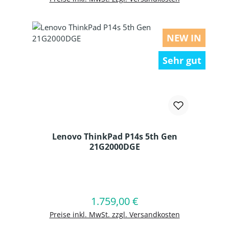
NEW IN
Sehr gut
Lenovo ThinkPad P14s 5th Gen
21G2000DGE
Produkt Anzahl: Gib den gewünschten
1.759,00 €
Regulärer Preis:
In den Warenkorb
Preise inkl. MwSt. zzgl. Versandkosten