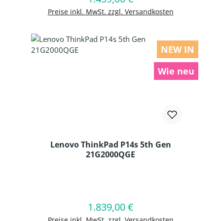
Preise inkl. MwSt. zzgl. Versandkosten
NEW IN
Wie neu
Lenovo ThinkPad P14s 5th Gen
21G2000QGE
Produkt Anzahl: Gib den gewünschten
1.839,00 €
Regulärer Preis:
In den Warenkorb
Preise inkl. MwSt. zzgl. Versandkosten