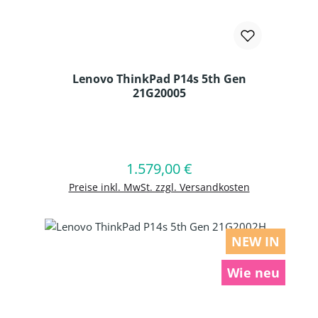
Lenovo ThinkPad P14s 5th Gen
21G20005
Produkt Anzahl: Gib den gewünschten
1.579,00 €
Regulärer Preis:
In den Warenkorb
Preise inkl. MwSt. zzgl. Versandkosten
NEW IN
Wie neu