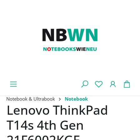
Zum Hauptinhalt springen
War
Notebook & Ultrabook
Notebook
Lenovo ThinkPad
T14s 4th Gen
21F6002KGE