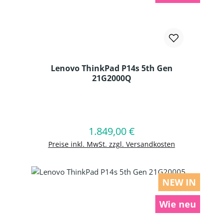
Lenovo ThinkPad P14s 5th Gen
21G2000Q
Produkt Anzahl: Gib den gewünschten
1.849,00 €
Regulärer Preis:
In den Warenkorb
Preise inkl. MwSt. zzgl. Versandkosten
NEW IN
Wie neu