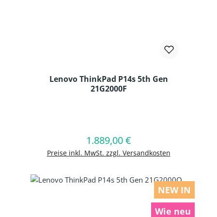
Lenovo ThinkPad P14s 5th Gen
21G2000F
Produkt Anzahl: Gib den gewünschten
1.889,00 €
Regulärer Preis:
In den Warenkorb
Preise inkl. MwSt. zzgl. Versandkosten
NEW IN
Wie neu