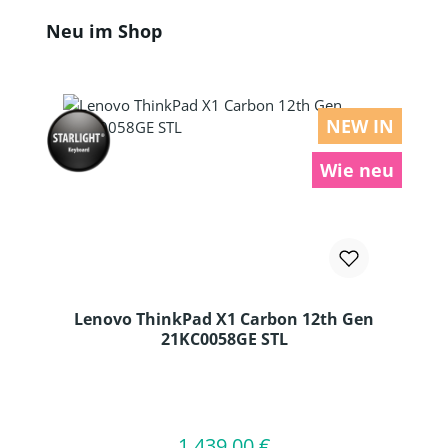
Produktgalerie überspringen
Neu im Shop
NEW IN
Wie neu
Lenovo ThinkPad X1 Carbon 12th Gen
21KC0058GE STL
Produkt Anzahl: Gib den gewünschten
1.439,00 €
Regulärer Preis:
In den Warenkorb