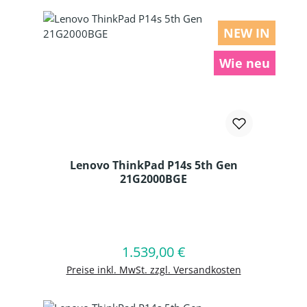
NEW IN
Wie neu
Lenovo ThinkPad P14s 5th Gen
21G2000BGE
Produkt Anzahl: Gib den gewünschten
1.539,00 €
Regulärer Preis:
In den Warenkorb
Preise inkl. MwSt. zzgl. Versandkosten