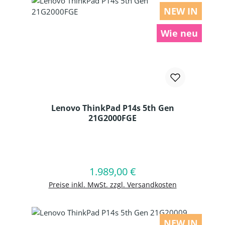
NEW IN
Wie neu
Lenovo ThinkPad P14s 5th Gen
21G2000FGE
Produkt Anzahl: Gib den gewünschten
1.989,00 €
Regulärer Preis:
In den Warenkorb
Preise inkl. MwSt. zzgl. Versandkosten
NEW IN