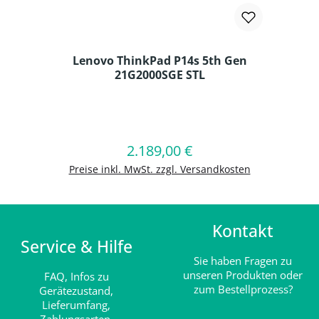
Lenovo ThinkPad P14s 5th Gen
21G2000SGE STL
Produkt Anzahl: Gib den gewünschten
2.189,00 €
Regulärer Preis:
In den Warenkorb
Preise inkl. MwSt. zzgl. Versandkosten
Kontakt
Service & Hilfe
Sie haben Fragen zu
unseren Produkten oder
FAQ,
Infos zu
zum Bestellprozess?
Gerätezustand,
Lieferumfang,