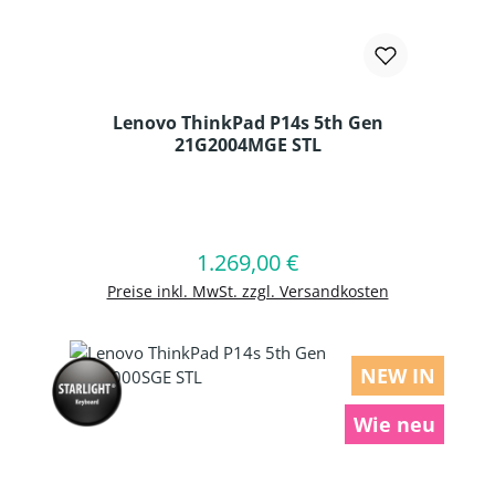
Lenovo ThinkPad P14s 5th Gen
21G2004MGE STL
Produkt Anzahl: Gib den gewünschten
1.269,00 €
Regulärer Preis:
In den Warenkorb
Preise inkl. MwSt. zzgl. Versandkosten
NEW IN
Wie neu