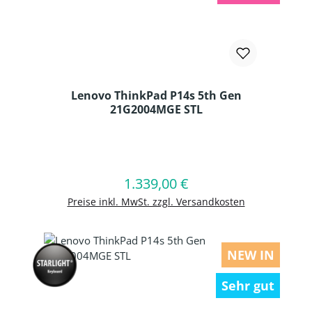
Lenovo ThinkPad P14s 5th Gen
21G2004MGE STL
Produkt Anzahl: Gib den gewünschten
1.339,00 €
Regulärer Preis:
In den Warenkorb
Preise inkl. MwSt. zzgl. Versandkosten
NEW IN
Sehr gut