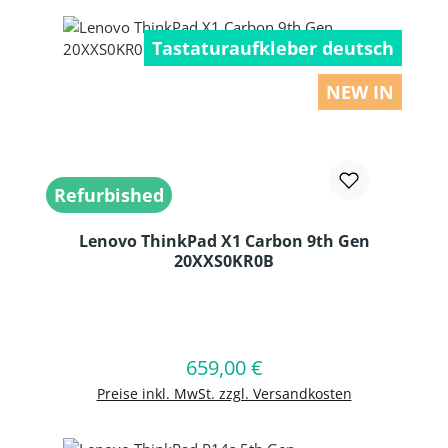
Tastaturaufkleber deutsch
NEW IN
Refurbished
Lenovo ThinkPad X1 Carbon 9th Gen
20XXS0KR0B
Produkt Anzahl: Gib den gewünschten
659,00 €
Regulärer Preis:
In den Warenkorb
Preise inkl. MwSt. zzgl. Versandkosten