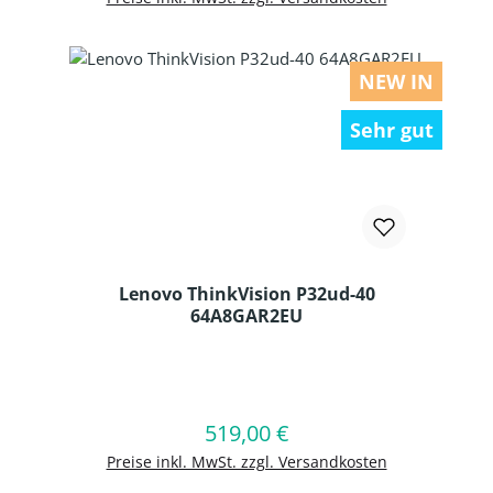
NEW IN
Sehr gut
Lenovo ThinkVision P32ud-40
64A8GAR2EU
Produkt Anzahl: Gib den gewünschten
519,00 €
Regulärer Preis:
In den Warenkorb
Preise inkl. MwSt. zzgl. Versandkosten