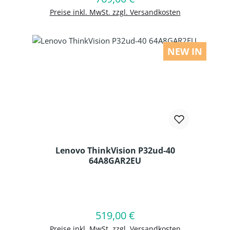
Preise inkl. MwSt. zzgl. Versandkosten
NEW IN
Lenovo ThinkVision P32ud-40
64A8GAR2EU
Produkt Anzahl: Gib den gewünschten
519,00 €
Regulärer Preis:
In den Warenkorb
Preise inkl. MwSt. zzgl. Versandkosten