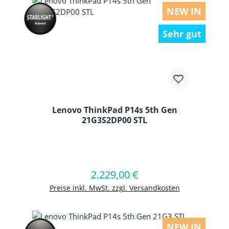
NEW IN
Sehr gut
Lenovo ThinkPad P14s 5th Gen
21G3S2DP00 STL
Produkt Anzahl: Gib den gewünschten
2.229,00 €
Regulärer Preis:
In den Warenkorb
Preise inkl. MwSt. zzgl. Versandkosten
NEW IN