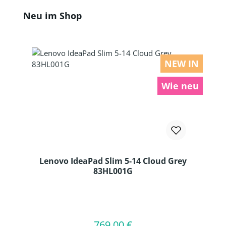
Produktgalerie überspringen
Neu im Shop
NEW IN
Wie neu
Lenovo IdeaPad Slim 5-14 Cloud Grey
83HL001G
Produkt Anzahl: Gib den gewünschten
769,00 €
Regulärer Preis:
In den Warenkorb