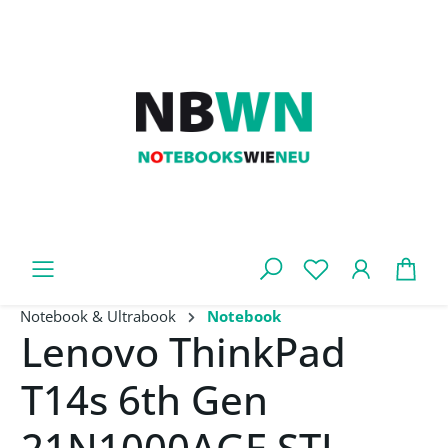
Zum Hauptinhalt springen
War
Notebook & Ultrabook
Notebook
Lenovo ThinkPad
T14s 6th Gen
21N1000AGE STL