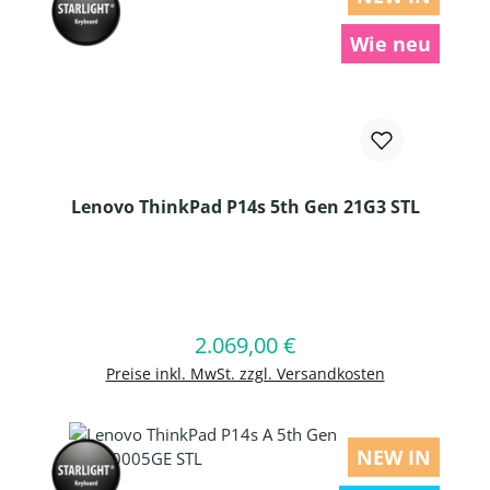
Wie neu
Lenovo ThinkPad P14s 5th Gen 21G3 STL
Produkt Anzahl: Gib den gewünschten
2.069,00 €
Regulärer Preis:
In den Warenkorb
Preise inkl. MwSt. zzgl. Versandkosten
NEW IN