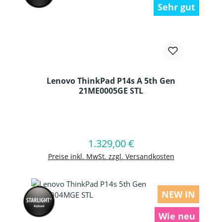
Sehr gut
Lenovo ThinkPad P14s A 5th Gen
21ME0005GE STL
Produkt Anzahl: Gib den gewünschten
1.329,00 €
Regulärer Preis:
In den Warenkorb
Preise inkl. MwSt. zzgl. Versandkosten
NEW IN
Wie neu