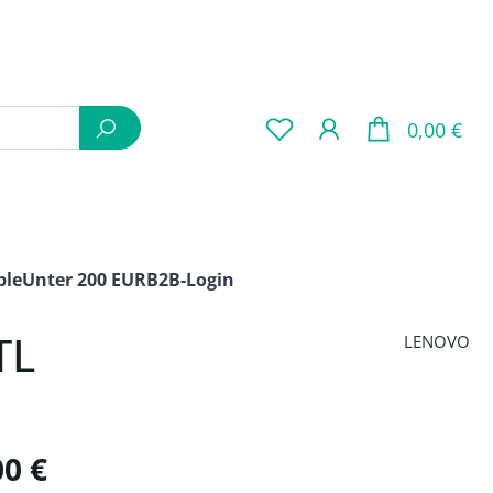
War
0,00 €
ple
Unter 200 EUR
B2B-Login
TL
LENOVO
is:
00 €