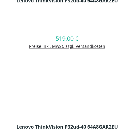
Lenovo ThinkVision P32ud-40 64A8GAR2EU
en Wert ein oder benutze die Schaltflä
519,00 €
Regulärer Preis:
In den Warenkorb
Preise inkl. MwSt. zzgl. Versandkosten
Lenovo ThinkVision P32ud-40 64A8GAR2EU