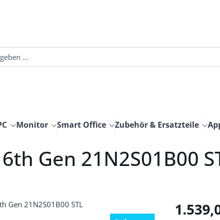
PC
Monitor
Smart Office
Zubehör & Ersatzteile
Ap
 6th Gen 21N2S01B00 S
Regulärer Pre
1.539,