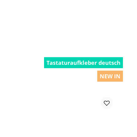
chen um die Anzahl zu erhöhen oder zu r
Tastaturaufkleber deutsch
NEW IN