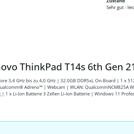
Zustand
Sehr gut - le
novo ThinkPad T14s 6th Gen 
re 3,4 GHz bis zu 4,0 GHz | 32.0GB DDR5xL On-Board | 1 x 51
| Qualcomm® Adreno™ | Webcam | WLAN: QualcommNCM825A WLA
 1 x Li-Ion Batterie 3 Zellen Li-Ion Batterie | Windows 11 Prof