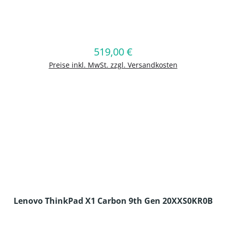
en Wert ein oder benutze die Schaltflä
519,00 €
Regulärer Preis:
In den Warenkorb
Preise inkl. MwSt. zzgl. Versandkosten
Lenovo ThinkPad X1 Carbon 9th Gen 20XXS0KR0B