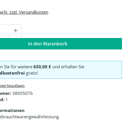
MwSt. zzgl. Versandkosten
Anzahl: Gib den gewünschten Wert ein o
In den Warenkorb
en Sie für weitere
650,00 €
und erhalten Sie
dkostenfrei
gratis!
ttel hinzufügen
mmer:
38005076
d:
1
formationen
ebrauchtwarengewährleistung