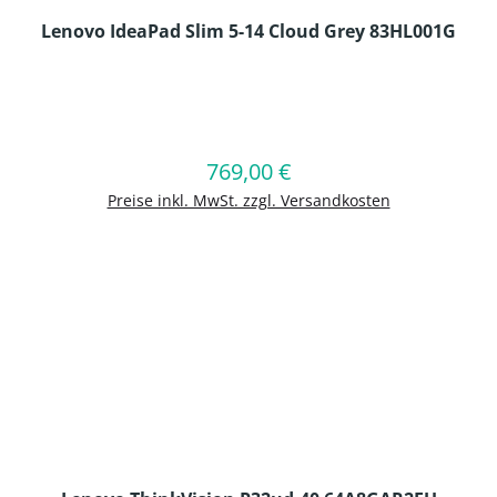
Lenovo IdeaPad Slim 5-14 Cloud Grey 83HL001G
en Wert ein oder benutze die Schaltflä
769,00 €
Regulärer Preis:
In den Warenkorb
Preise inkl. MwSt. zzgl. Versandkosten