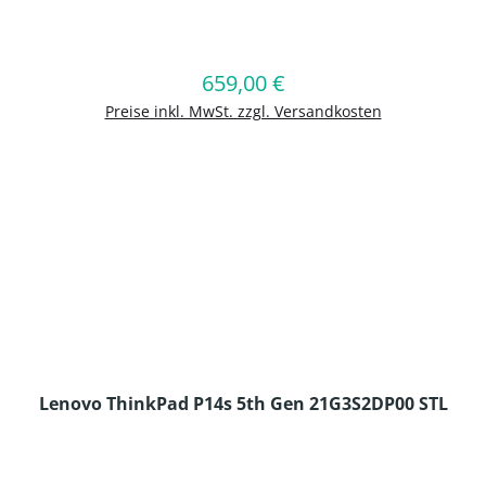
en Wert ein oder benutze die Schaltflä
659,00 €
Regulärer Preis:
In den Warenkorb
Preise inkl. MwSt. zzgl. Versandkosten
Lenovo ThinkPad P14s 5th Gen 21G3S2DP00 STL