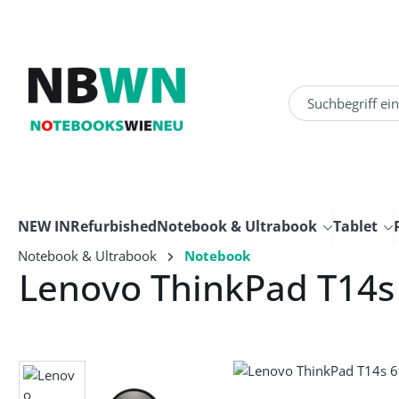
um Hauptinhalt springen
Zur Suche springen
NEW IN
Refurbished
Notebook & Ultrabook
Tablet
Notebook & Ultrabook
Notebook
Lenovo ThinkPad T14s
Bildergalerie überspringen