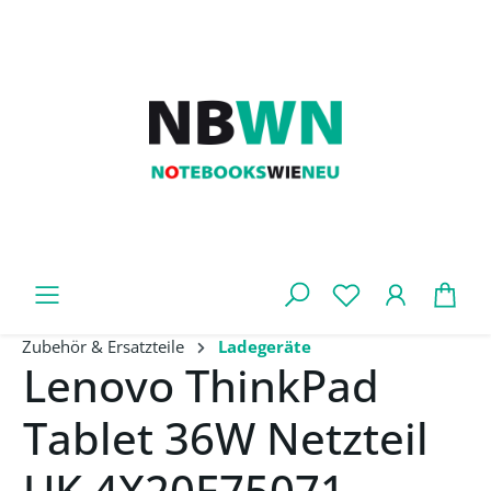
Zum Hauptinhalt springen
War
Zubehör & Ersatzteile
Ladegeräte
Lenovo ThinkPad
Tablet 36W Netzteil
UK 4X20E75071