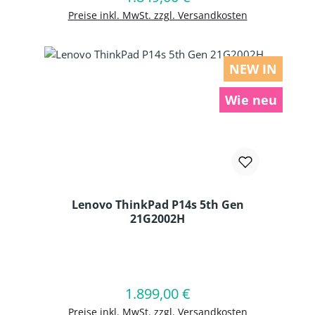
Preise inkl. MwSt. zzgl. Versandkosten
NEW IN
Wie neu
Lenovo ThinkPad P14s 5th Gen
21G2002H
Produkt Anzahl: Gib den gewünschten
1.899,00 €
Regulärer Preis:
In den Warenkorb
Preise inkl. MwSt. zzgl. Versandkosten