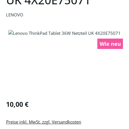
LENOVO
Bildergalerie überspringen
Wie neu
Regulärer Preis:
10,00 €
Preise inkl. MwSt. zzgl. Versandkosten