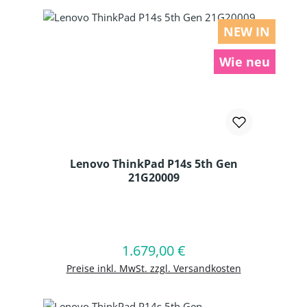
NEW IN
Wie neu
Lenovo ThinkPad P14s 5th Gen
21G20009
Produkt Anzahl: Gib den gewünschten
1.679,00 €
Regulärer Preis:
In den Warenkorb
Preise inkl. MwSt. zzgl. Versandkosten