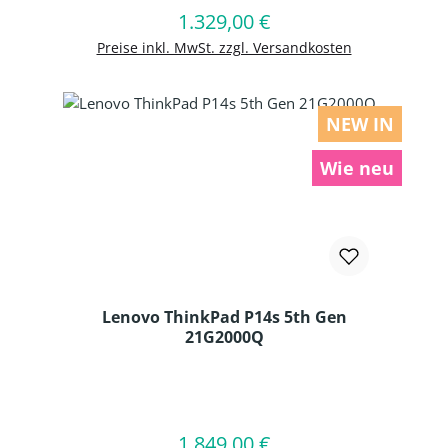
1.329,00 €
Regulärer Preis:
In den Warenkorb
Preise inkl. MwSt. zzgl. Versandkosten
NEW IN
Wie neu
Lenovo ThinkPad P14s 5th Gen
21G2000Q
Produkt Anzahl: Gib den gewünschten
1.849,00 €
Regulärer Preis:
In den Warenkorb