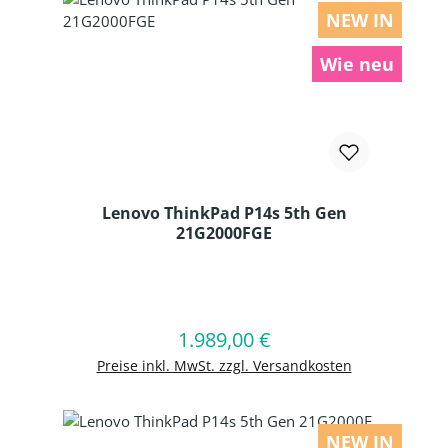
NEW IN
Wie neu
Lenovo ThinkPad P14s 5th Gen
21G2000FGE
Produkt Anzahl: Gib den gewünschten
1.989,00 €
Regulärer Preis:
In den Warenkorb
Preise inkl. MwSt. zzgl. Versandkosten
NEW IN