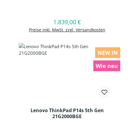
Produkt Anzahl: Gib den gewünschten
1.839,00 €
Regulärer Preis:
In den Warenkorb
Preise inkl. MwSt. zzgl. Versandkosten
NEW IN
Wie neu
Lenovo ThinkPad P14s 5th Gen
21G2000BGE
Produkt Anzahl: Gib den gewünschten