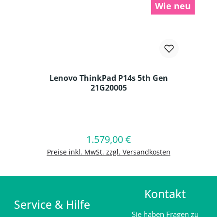
Wie neu
Lenovo ThinkPad P14s 5th Gen
21G20005
Produkt Anzahl: Gib den gewünschten
1.579,00 €
Regulärer Preis:
In den Warenkorb
Preise inkl. MwSt. zzgl. Versandkosten
Kontakt
Service & Hilfe
Sie haben Fragen zu