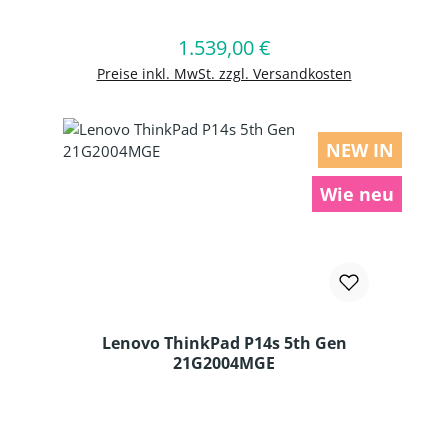
1.539,00 €
Regulärer Preis:
In den Warenkorb
Preise inkl. MwSt. zzgl. Versandkosten
NEW IN
Wie neu
Lenovo ThinkPad P14s 5th Gen
21G2004MGE
Produkt Anzahl: Gib den gewünschten