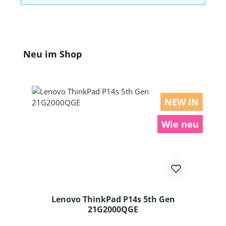
Produktgalerie überspringen
Neu im Shop
NEW IN
Wie neu
Lenovo ThinkPad P14s 5th Gen
21G2000QGE