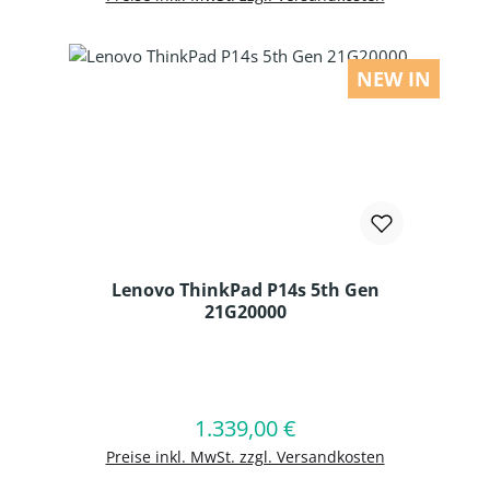
NEW IN
Lenovo ThinkPad P14s 5th Gen
21G20000
Produkt Anzahl: Gib den gewünschten
1.339,00 €
Regulärer Preis:
In den Warenkorb
Preise inkl. MwSt. zzgl. Versandkosten