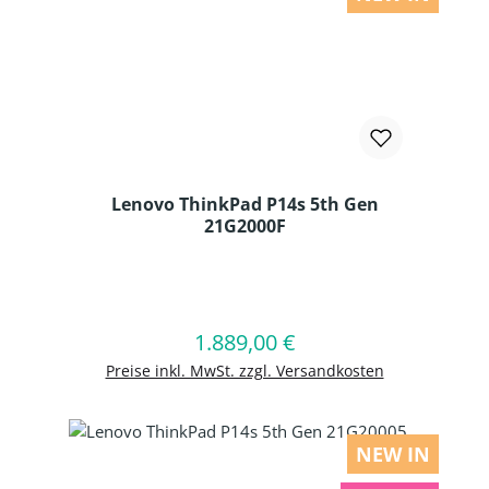
Lenovo ThinkPad P14s 5th Gen
21G2000F
Produkt Anzahl: Gib den gewünschten
1.889,00 €
Regulärer Preis:
In den Warenkorb
Preise inkl. MwSt. zzgl. Versandkosten
NEW IN