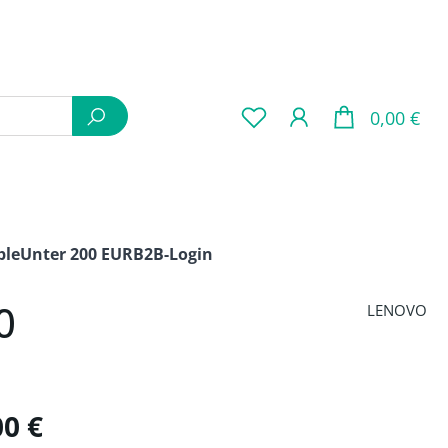
War
0,00 €
ple
Unter 200 EUR
B2B-Login
0
LENOVO
is:
00 €