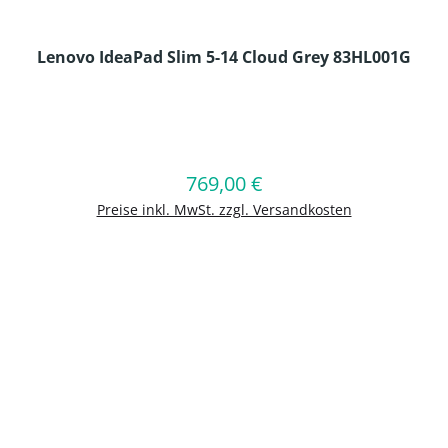
Lenovo IdeaPad Slim 5-14 Cloud Grey 83HL001G
en Wert ein oder benutze die Schaltflä
769,00 €
Regulärer Preis:
In den Warenkorb
Preise inkl. MwSt. zzgl. Versandkosten