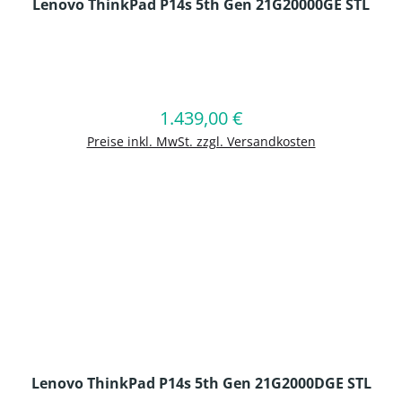
Lenovo ThinkPad P14s 5th Gen 21G20000GE STL
en Wert ein oder benutze die Schaltflä
1.439,00 €
Regulärer Preis:
In den Warenkorb
Preise inkl. MwSt. zzgl. Versandkosten
Lenovo ThinkPad P14s 5th Gen 21G2000DGE STL