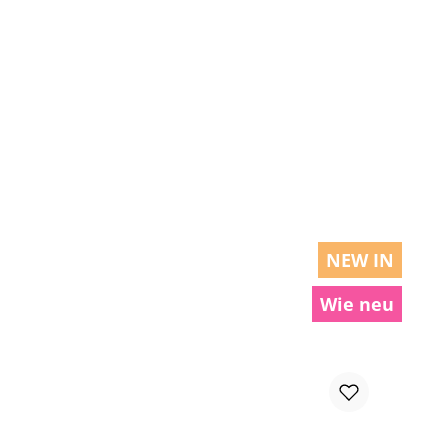
chen um die Anzahl zu erhöhen oder zu r
NEW IN
Wie neu