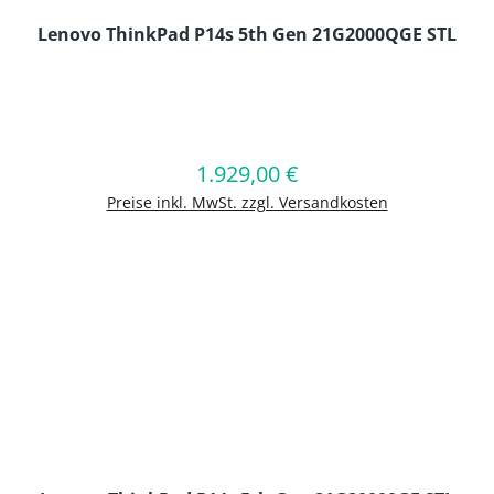
Lenovo ThinkPad P14s 5th Gen 21G2000QGE STL
en Wert ein oder benutze die Schaltflä
1.929,00 €
Regulärer Preis:
In den Warenkorb
Preise inkl. MwSt. zzgl. Versandkosten