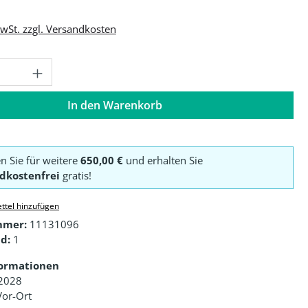
MwSt. zzgl. Versandkosten
Anzahl: Gib den gewünschten Wert ein o
In den Warenkorb
en Sie für weitere
650,00 €
und erhalten Sie
dkostenfrei
gratis!
ttel hinzufügen
mmer:
11131096
d:
1
formationen
 2028
Vor-Ort