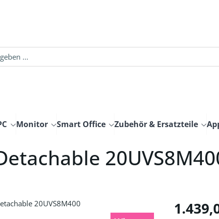
PC
Monitor
Smart Office
Zubehör & Ersatzteile
Ap
 Detachable 20UVS8M40
Regulärer Pre
1.439,