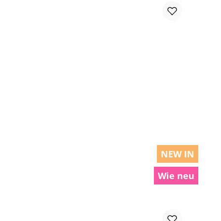
chen um die Anzahl zu erhöhen oder zu r
NEW IN
Wie neu