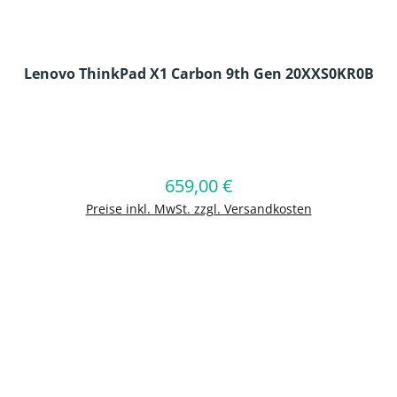
Lenovo ThinkPad X1 Carbon 9th Gen 20XXS0KR0B
en Wert ein oder benutze die Schaltflä
659,00 €
Regulärer Preis:
In den Warenkorb
Preise inkl. MwSt. zzgl. Versandkosten