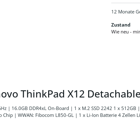
12 Monate G
Zustand
Wie neu - mi
novo ThinkPad X12 Detachab
 GHz | 16.0GB DDR4xL On-Board | 1 x M.2 SSD 2242 1 x 512GB | 
ip | WWAN: Fibocom L850-GL | 1 x Li-Ion Batterie 4 Zellen Li-