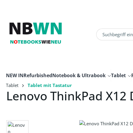
um Hauptinhalt springen
Zur Suche springen
NEW IN
Refurbished
Notebook & Ultrabook
Tablet
Tablet
Tablet mit Tastatur
Lenovo ThinkPad X12
Bildergalerie überspringen