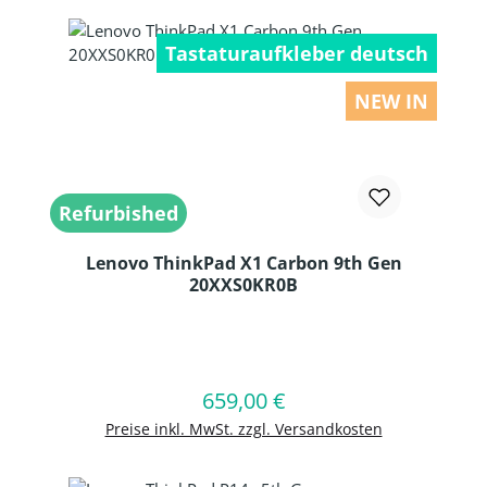
Tastaturaufkleber deutsch
NEW IN
Refurbished
Lenovo ThinkPad X1 Carbon 9th Gen
20XXS0KR0B
Produkt Anzahl: Gib den gewünschten
659,00 €
Regulärer Preis:
In den Warenkorb
Preise inkl. MwSt. zzgl. Versandkosten