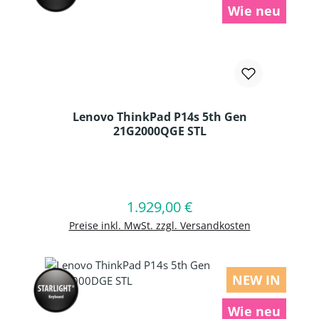
Wie neu
Lenovo ThinkPad P14s 5th Gen
21G2000QGE STL
Produkt Anzahl: Gib den gewünschten
1.929,00 €
Regulärer Preis:
In den Warenkorb
Preise inkl. MwSt. zzgl. Versandkosten
NEW IN
Wie neu