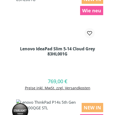
Wie neu
Lenovo IdeaPad Slim 5-14 Cloud Grey
83HL001G
Produkt Anzahl: Gib den gewünschten
769,00 €
Regulärer Preis:
In den Warenkorb
Preise inkl. MwSt. zzgl. Versandkosten
NEW IN