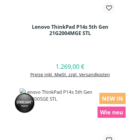
Lenovo ThinkPad P14s 5th Gen
21G2004MGE STL
Produkt Anzahl: Gib den gewünschten
1.269,00 €
Regulärer Preis:
In den Warenkorb
Preise inkl. MwSt. zzgl. Versandkosten
NEW IN
Wie neu