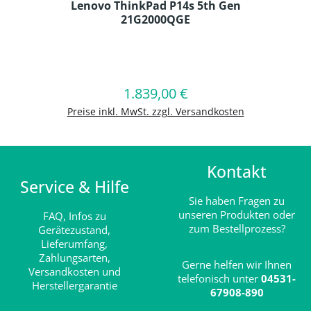
Lenovo ThinkPad P14s 5th Gen
21G2000QGE
Produkt Anzahl: Gib den gewünschten
1.839,00 €
Regulärer Preis:
In den Warenkorb
Preise inkl. MwSt. zzgl. Versandkosten
Kontakt
Service & Hilfe
Sie haben Fragen zu
unseren Produkten oder
FAQ,
Infos zu
zum Bestellprozess?
Gerätezustand,
Lieferumfang,
Zahlungsarten,
Gerne helfen wir Ihnen
Versandkosten und
telefonisch unter
04531-
Herstellergarantie
67908-890