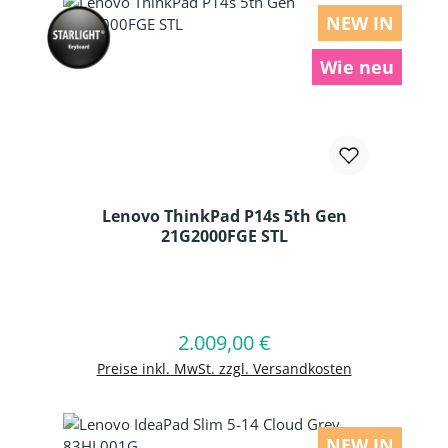
NEW IN
Wie neu
Lenovo ThinkPad P14s 5th Gen
21G2000FGE STL
Produkt Anzahl: Gib den gewünschten
2.009,00 €
Regulärer Preis:
In den Warenkorb
Preise inkl. MwSt. zzgl. Versandkosten
NEW IN