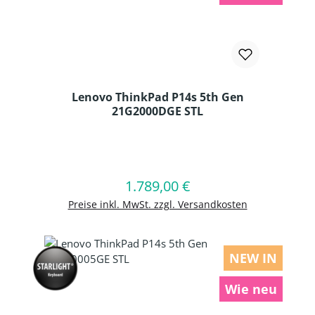
Lenovo ThinkPad P14s 5th Gen
21G2000DGE STL
Produkt Anzahl: Gib den gewünschten
1.789,00 €
Regulärer Preis:
In den Warenkorb
Preise inkl. MwSt. zzgl. Versandkosten
NEW IN
Wie neu