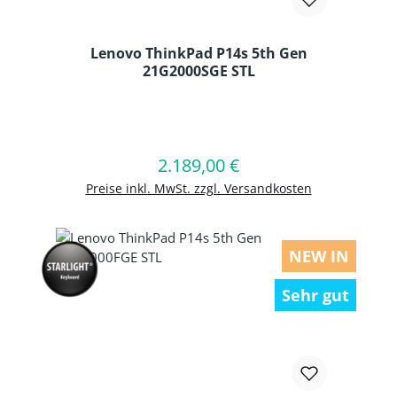
Lenovo ThinkPad P14s 5th Gen
21G2000SGE STL
Produkt Anzahl: Gib den gewünschten
2.189,00 €
Regulärer Preis:
In den Warenkorb
Preise inkl. MwSt. zzgl. Versandkosten
NEW IN
Sehr gut