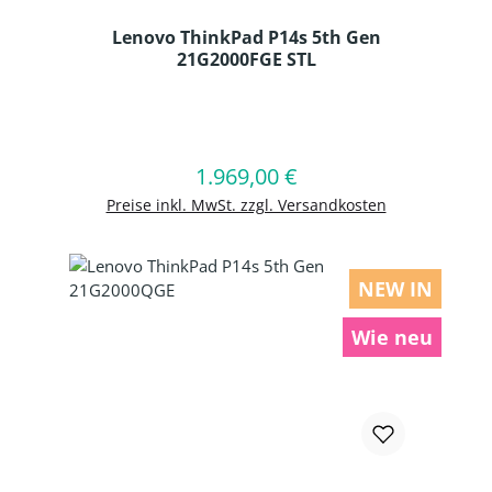
Lenovo ThinkPad P14s 5th Gen
21G2000FGE STL
Produkt Anzahl: Gib den gewünschten
1.969,00 €
Regulärer Preis:
In den Warenkorb
Preise inkl. MwSt. zzgl. Versandkosten
NEW IN
Wie neu