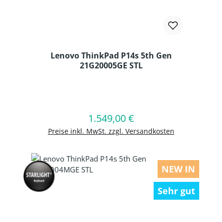
Lenovo ThinkPad P14s 5th Gen
21G20005GE STL
Produkt Anzahl: Gib den gewünschten
1.549,00 €
Regulärer Preis:
In den Warenkorb
Preise inkl. MwSt. zzgl. Versandkosten
NEW IN
Sehr gut