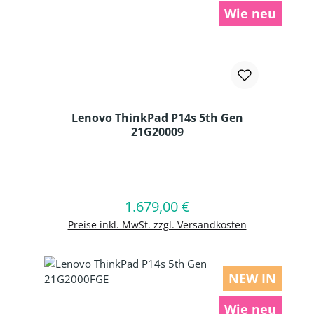
Wie neu
Lenovo ThinkPad P14s 5th Gen
21G20009
Produkt Anzahl: Gib den gewünschten
1.679,00 €
Regulärer Preis:
In den Warenkorb
Preise inkl. MwSt. zzgl. Versandkosten
NEW IN
Wie neu