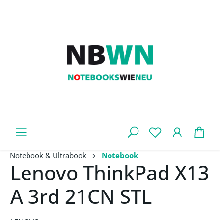
Zum Hauptinhalt springen
War
Notebook & Ultrabook
Notebook
Lenovo ThinkPad X13
A 3rd 21CN STL