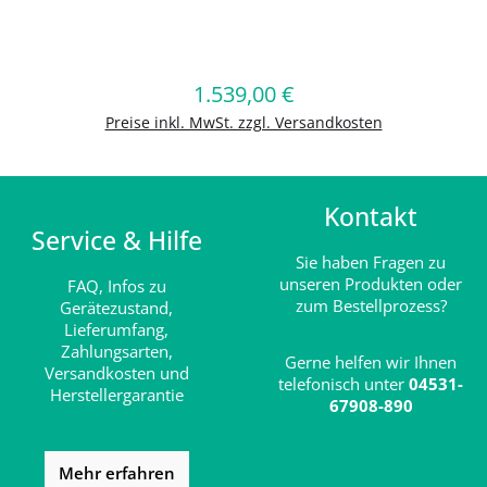
Produkt Anzahl: Gib den gewünschten
1.539,00 €
Regulärer Preis:
In den Warenkorb
Preise inkl. MwSt. zzgl. Versandkosten
Kontakt
Service & Hilfe
Sie haben Fragen zu
unseren Produkten oder
FAQ,
Infos zu
zum Bestellprozess?
Gerätezustand,
Lieferumfang,
Zahlungsarten,
Gerne helfen wir Ihnen
Versandkosten und
telefonisch unter
04531-
Herstellergarantie
67908-890
Mehr erfahren