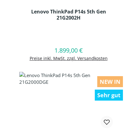
Lenovo ThinkPad P14s 5th Gen
21G2002H
Produkt Anzahl: Gib den gewünschten
1.899,00 €
Regulärer Preis:
In den Warenkorb
Preise inkl. MwSt. zzgl. Versandkosten
NEW IN
Sehr gut