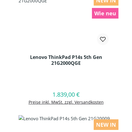
NEW IN
Wie neu
Lenovo ThinkPad P14s 5th Gen
21G2000QGE
Produkt Anzahl: Gib den gewünschten
1.839,00 €
Regulärer Preis:
In den Warenkorb
Preise inkl. MwSt. zzgl. Versandkosten
NEW IN