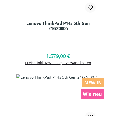
Lenovo ThinkPad P14s 5th Gen
21G20005
Produkt Anzahl: Gib den gewünschten
1.579,00 €
Regulärer Preis:
In den Warenkorb
Preise inkl. MwSt. zzgl. Versandkosten
NEW IN
Wie neu