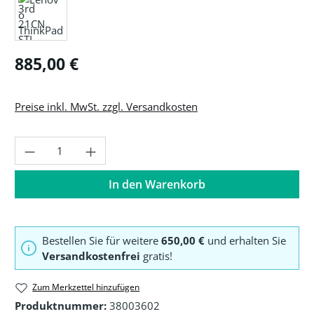
Regulärer Preis:
885,00 €
Preise inkl. MwSt. zzgl. Versandkosten
Produkt Anzahl: Gib den gewünschten Wer
In den Warenkorb
Bestellen Sie für weitere
650,00 €
und erhalten Sie
Versandkostenfrei
gratis!
Zum Merkzettel hinzufügen
Produktnummer:
38003602