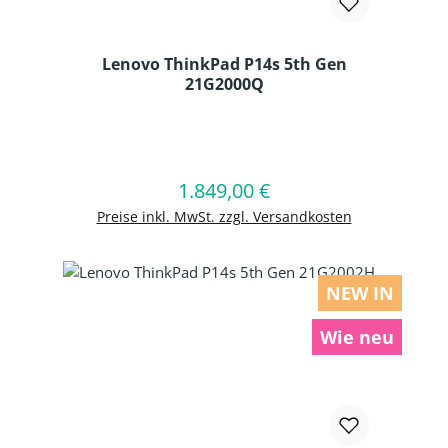
Lenovo ThinkPad P14s 5th Gen
21G2000Q
Produkt Anzahl: Gib den gewünschten
1.849,00 €
Regulärer Preis:
In den Warenkorb
Preise inkl. MwSt. zzgl. Versandkosten
NEW IN
Wie neu