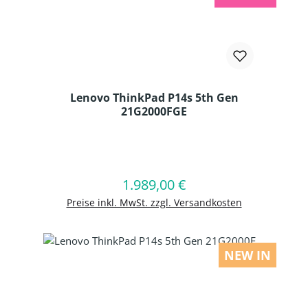
Lenovo ThinkPad P14s 5th Gen
21G2000FGE
Produkt Anzahl: Gib den gewünschten
1.989,00 €
Regulärer Preis:
In den Warenkorb
Preise inkl. MwSt. zzgl. Versandkosten
NEW IN