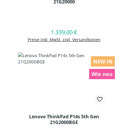
21G20000
Produkt Anzahl: Gib den gewünschten
1.339,00 €
Regulärer Preis:
In den Warenkorb
Preise inkl. MwSt. zzgl. Versandkosten
NEW IN
Wie neu
Lenovo ThinkPad P14s 5th Gen
21G2000BGE