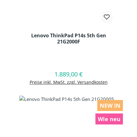
Lenovo ThinkPad P14s 5th Gen
21G2000F
Produkt Anzahl: Gib den gewünschten
1.889,00 €
Regulärer Preis:
In den Warenkorb
Preise inkl. MwSt. zzgl. Versandkosten
NEW IN
Wie neu