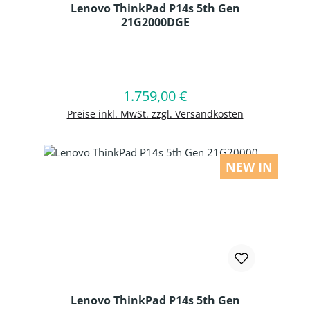
Lenovo ThinkPad P14s 5th Gen
21G2000DGE
Produkt Anzahl: Gib den gewünschten
1.759,00 €
Regulärer Preis:
In den Warenkorb
Preise inkl. MwSt. zzgl. Versandkosten
NEW IN
Lenovo ThinkPad P14s 5th Gen