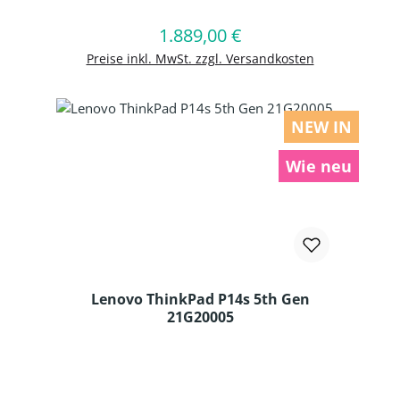
1.889,00 €
Regulärer Preis:
In den Warenkorb
Preise inkl. MwSt. zzgl. Versandkosten
NEW IN
Wie neu
Lenovo ThinkPad P14s 5th Gen
21G20005
Produkt Anzahl: Gib den gewünschten