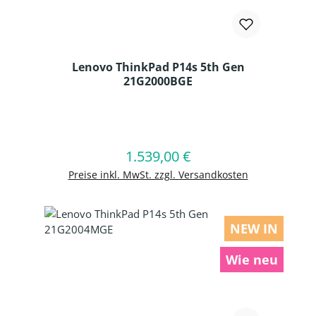
Lenovo ThinkPad P14s 5th Gen
21G2000BGE
Produkt Anzahl: Gib den gewünschten
1.539,00 €
Regulärer Preis:
In den Warenkorb
Preise inkl. MwSt. zzgl. Versandkosten
NEW IN
Wie neu