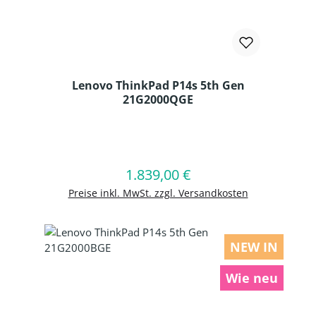
Lenovo ThinkPad P14s 5th Gen
21G2000QGE
Produkt Anzahl: Gib den gewünschten
1.839,00 €
Regulärer Preis:
In den Warenkorb
Preise inkl. MwSt. zzgl. Versandkosten
NEW IN
Wie neu