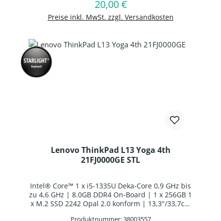
In den Warenkorb
20,00 €
Regulärer Preis:
Preise inkl. MwSt. zzgl. Versandkosten
Lenovo ThinkPad L13 Yoga 4th
21FJ0000GE STL
Intel® Core™ 1 x i5-1335U Deka-Core 0,9 GHz bis
zu 4,6 GHz | 8.0GB DDR4 On-Board | 1 x 256GB 1
x M.2 SSD 2242 Opal 2.0 konform | 13,3"/33,7cm
WUXGA 1920x1200 | Intel® Iris® Xe Graphics |
Produktnummer: 38003557