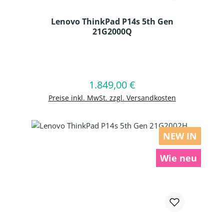
Lenovo ThinkPad P14s 5th Gen
21G2000Q
Produkt Anzahl: Gib den gewünschten
1.849,00 €
Regulärer Preis:
In den Warenkorb
Preise inkl. MwSt. zzgl. Versandkosten
NEW IN
Wie neu