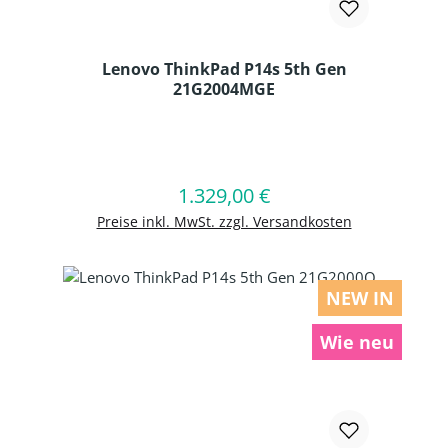
Lenovo ThinkPad P14s 5th Gen
21G2004MGE
Produkt Anzahl: Gib den gewünschten
1.329,00 €
Regulärer Preis:
In den Warenkorb
Preise inkl. MwSt. zzgl. Versandkosten
NEW IN
Wie neu