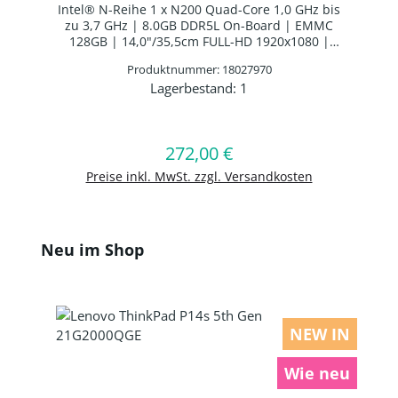
Intel® N-Reihe 1 x N200 Quad-Core 1,0 GHz bis
zu 3,7 GHz | 8.0GB DDR5L On-Board | EMMC
128GB | 14,0"/35,5cm FULL-HD 1920x1080 |
Intel® UHD Graphics | Webcam | WLAN: Intel
Produktnummer: 18027970
Wi-Fi AX211 WLAN/Bluetooth Combo Chip |
Lagerbestand:
1
Bluetooth 5.1 | Deutsches Layout LED-
Produkt Anzahl: Gib den gewünschten 
Hintergrundbeleuchtung | 3 Zellen Interne
Batterie | Google Chrome OS™
In den Warenkorb
272,00 €
Regulärer Preis:
Preise inkl. MwSt. zzgl. Versandkosten
Produktgalerie überspringen
Neu im Shop
NEW IN
Wie neu