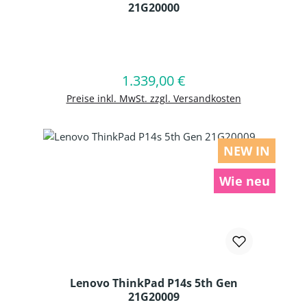
21G20000
Produkt Anzahl: Gib den gewünschten
1.339,00 €
Regulärer Preis:
In den Warenkorb
Preise inkl. MwSt. zzgl. Versandkosten
NEW IN
Wie neu
Lenovo ThinkPad P14s 5th Gen
21G20009