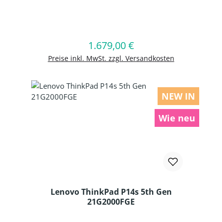
Produkt Anzahl: Gib den gewünschten
1.679,00 €
Regulärer Preis:
In den Warenkorb
Preise inkl. MwSt. zzgl. Versandkosten
NEW IN
Wie neu
Lenovo ThinkPad P14s 5th Gen
21G2000FGE