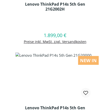
Lenovo ThinkPad P14s 5th Gen
21G2002H
Produkt Anzahl: Gib den gewünschten
1.899,00 €
Regulärer Preis:
In den Warenkorb
Preise inkl. MwSt. zzgl. Versandkosten
NEW IN
Lenovo ThinkPad P14s 5th Gen