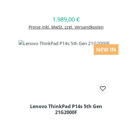
Produkt Anzahl: Gib den gewünschten
1.989,00 €
Regulärer Preis:
In den Warenkorb
Preise inkl. MwSt. zzgl. Versandkosten
NEW IN
Lenovo ThinkPad P14s 5th Gen
21G2000F
Produkt Anzahl: Gib den gewünschten