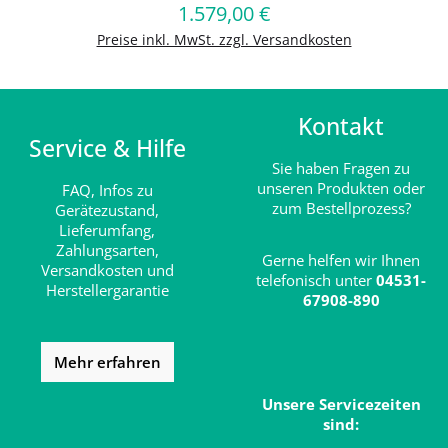
1.579,00 €
Regulärer Preis:
In den Warenkorb
Preise inkl. MwSt. zzgl. Versandkosten
Kontakt
Service & Hilfe
Sie haben Fragen zu
unseren Produkten oder
FAQ,
Infos zu
zum Bestellprozess?
Gerätezustand,
Lieferumfang,
Zahlungsarten,
Gerne helfen wir Ihnen
Versandkosten und
telefonisch unter
04531-
Herstellergarantie
67908-890
Mehr erfahren
Unsere Servicezeiten
sind: