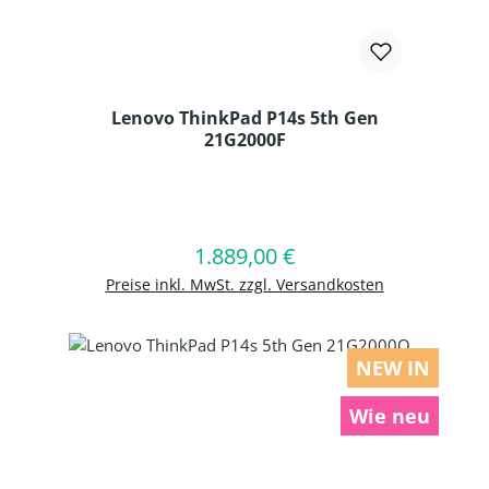
Lenovo ThinkPad P14s 5th Gen
21G2000F
Produkt Anzahl: Gib den gewünschten
1.889,00 €
Regulärer Preis:
In den Warenkorb
Preise inkl. MwSt. zzgl. Versandkosten
NEW IN
Wie neu