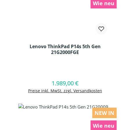
Wie neu
Lenovo ThinkPad P14s 5th Gen
21G2000FGE
Produkt Anzahl: Gib den gewünschten
1.989,00 €
Regulärer Preis:
In den Warenkorb
Preise inkl. MwSt. zzgl. Versandkosten
NEW IN
Wie neu