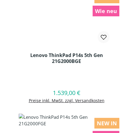
Wie neu
Lenovo ThinkPad P14s 5th Gen
21G2000BGE
Produkt Anzahl: Gib den gewünschten
1.539,00 €
Regulärer Preis:
In den Warenkorb
Preise inkl. MwSt. zzgl. Versandkosten
NEW IN