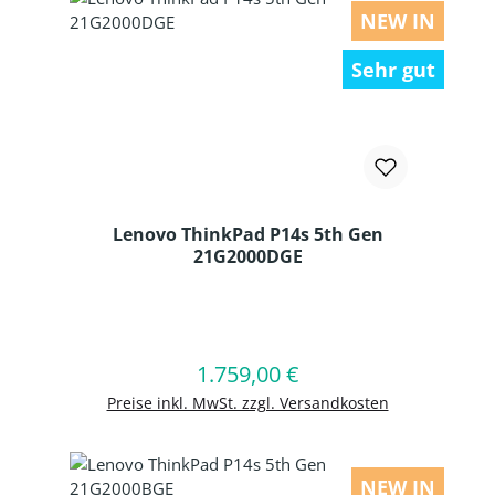
NEW IN
Sehr gut
Lenovo ThinkPad P14s 5th Gen
21G2000DGE
Produkt Anzahl: Gib den gewünschten
1.759,00 €
Regulärer Preis:
In den Warenkorb
Preise inkl. MwSt. zzgl. Versandkosten
NEW IN