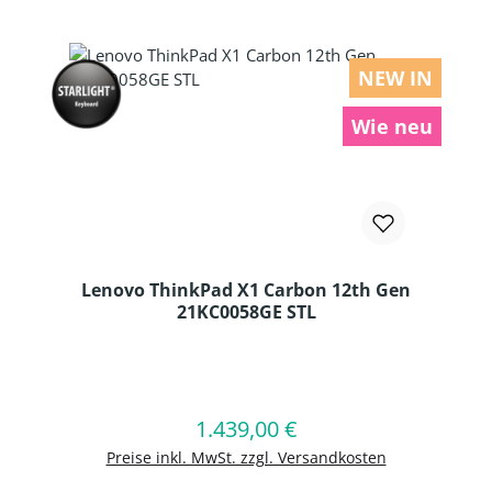
NEW IN
Wie neu
Lenovo ThinkPad X1 Carbon 12th Gen
21KC0058GE STL
Produkt Anzahl: Gib den gewünschten
1.439,00 €
Regulärer Preis:
In den Warenkorb
Preise inkl. MwSt. zzgl. Versandkosten