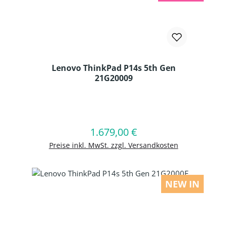
Lenovo ThinkPad P14s 5th Gen
21G20009
Produkt Anzahl: Gib den gewünschten
1.679,00 €
Regulärer Preis:
In den Warenkorb
Preise inkl. MwSt. zzgl. Versandkosten
NEW IN