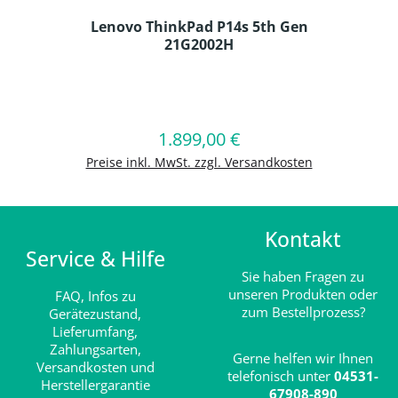
Lenovo ThinkPad P14s 5th Gen
21G2002H
Produkt Anzahl: Gib den gewünschten
1.899,00 €
Regulärer Preis:
In den Warenkorb
Preise inkl. MwSt. zzgl. Versandkosten
Kontakt
Service & Hilfe
Sie haben Fragen zu
unseren Produkten oder
FAQ,
Infos zu
zum Bestellprozess?
Gerätezustand,
Lieferumfang,
Zahlungsarten,
Gerne helfen wir Ihnen
Versandkosten und
telefonisch unter
04531-
Herstellergarantie
67908-890