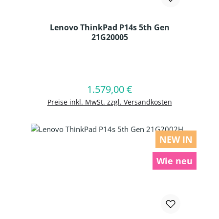
Lenovo ThinkPad P14s 5th Gen
21G20005
Produkt Anzahl: Gib den gewünschten
1.579,00 €
Regulärer Preis:
In den Warenkorb
Preise inkl. MwSt. zzgl. Versandkosten
NEW IN
Wie neu