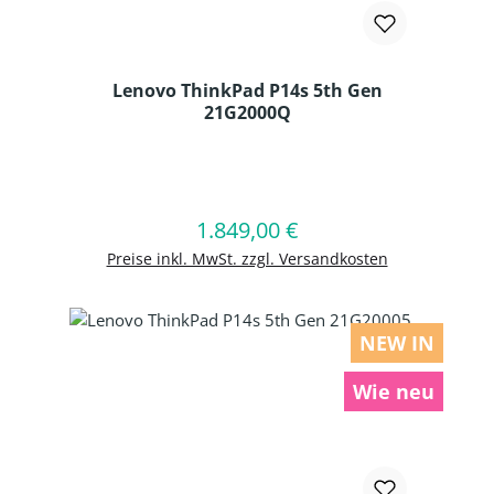
Lenovo ThinkPad P14s 5th Gen
21G2000Q
Produkt Anzahl: Gib den gewünschten
1.849,00 €
Regulärer Preis:
In den Warenkorb
Preise inkl. MwSt. zzgl. Versandkosten
NEW IN
Wie neu