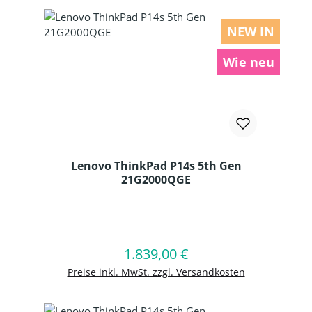
NEW IN
Wie neu
Lenovo ThinkPad P14s 5th Gen
21G2000QGE
Produkt Anzahl: Gib den gewünschten
1.839,00 €
Regulärer Preis:
In den Warenkorb
Preise inkl. MwSt. zzgl. Versandkosten