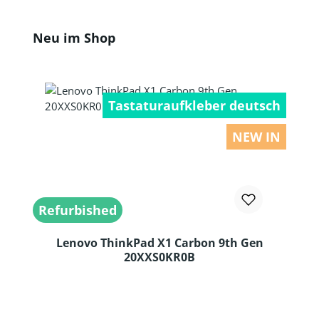
Produktgalerie überspringen
Neu im Shop
Tastaturaufkleber deutsch
NEW IN
Refurbished
Lenovo ThinkPad X1 Carbon 9th Gen
20XXS0KR0B
Produkt Anzahl: Gib den gewünschten