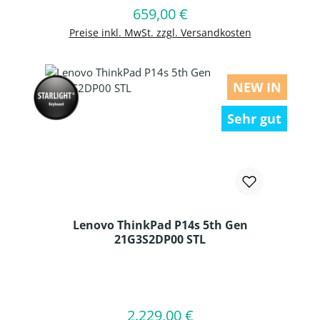
659,00 €
Regulärer Preis:
In den Warenkorb
Preise inkl. MwSt. zzgl. Versandkosten
NEW IN
Sehr gut
Lenovo ThinkPad P14s 5th Gen
21G3S2DP00 STL
Produkt Anzahl: Gib den gewünschten
2.229,00 €
Regulärer Preis:
In den Warenkorb