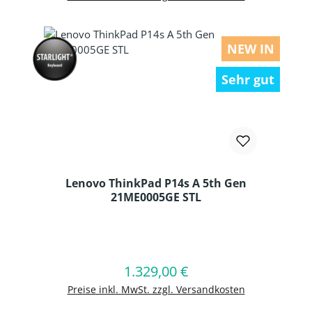
NEW IN
Sehr gut
Lenovo ThinkPad P14s A 5th Gen
21ME0005GE STL
Produkt Anzahl: Gib den gewünschten
1.329,00 €
Regulärer Preis:
In den Warenkorb
Preise inkl. MwSt. zzgl. Versandkosten