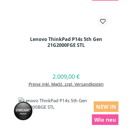
Lenovo ThinkPad P14s 5th Gen
21G2000FGE STL
Produkt Anzahl: Gib den gewünschten
2.009,00 €
Regulärer Preis:
In den Warenkorb
Preise inkl. MwSt. zzgl. Versandkosten
NEW IN
Wie neu