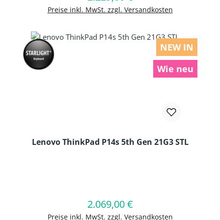
Preise inkl. MwSt. zzgl. Versandkosten
NEW IN
Wie neu
Lenovo ThinkPad P14s 5th Gen 21G3 STL
Produkt Anzahl: Gib den gewünschten
2.069,00 €
Regulärer Preis:
In den Warenkorb
Preise inkl. MwSt. zzgl. Versandkosten