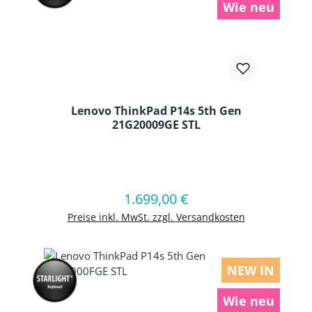
Wie neu
Lenovo ThinkPad P14s 5th Gen
21G20009GE STL
Produkt Anzahl: Gib den gewünschten
1.699,00 €
Regulärer Preis:
In den Warenkorb
Preise inkl. MwSt. zzgl. Versandkosten
NEW IN
Wie neu