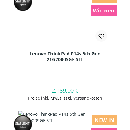
Wie neu
Lenovo ThinkPad P14s 5th Gen
21G2000SGE STL
Produkt Anzahl: Gib den gewünschten
2.189,00 €
Regulärer Preis:
In den Warenkorb
Preise inkl. MwSt. zzgl. Versandkosten
NEW IN