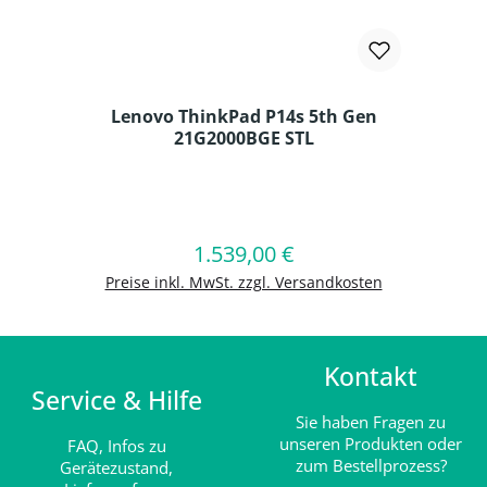
Lenovo ThinkPad P14s 5th Gen
21G2000BGE STL
Produkt Anzahl: Gib den gewünschten
1.539,00 €
Regulärer Preis:
In den Warenkorb
Preise inkl. MwSt. zzgl. Versandkosten
Kontakt
Service & Hilfe
Sie haben Fragen zu
unseren Produkten oder
FAQ,
Infos zu
zum Bestellprozess?
Gerätezustand,