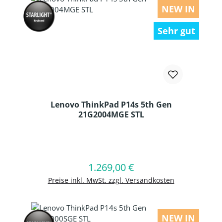
NEW IN
Sehr gut
Lenovo ThinkPad P14s 5th Gen
21G2004MGE STL
Produkt Anzahl: Gib den gewünschten
1.269,00 €
Regulärer Preis:
In den Warenkorb
Preise inkl. MwSt. zzgl. Versandkosten
NEW IN