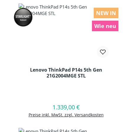
NEW IN
Wie neu
Lenovo ThinkPad P14s 5th Gen
21G2004MGE STL
Produkt Anzahl: Gib den gewünschten
1.339,00 €
Regulärer Preis:
In den Warenkorb
Preise inkl. MwSt. zzgl. Versandkosten