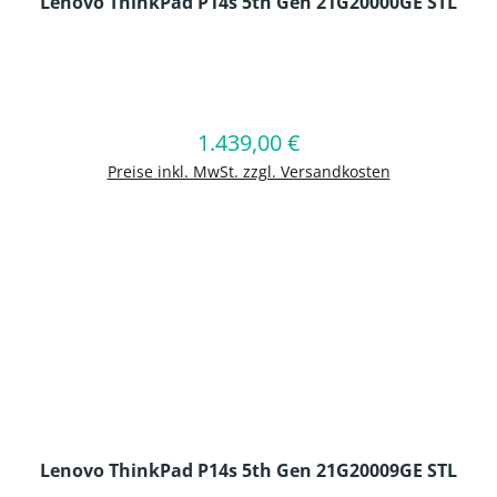
Lenovo ThinkPad P14s 5th Gen 21G20000GE STL
en Wert ein oder benutze die Schaltflä
1.439,00 €
Regulärer Preis:
In den Warenkorb
Preise inkl. MwSt. zzgl. Versandkosten
Lenovo ThinkPad P14s 5th Gen 21G20009GE STL