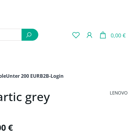
War
0,00 €
ple
Unter 200 EUR
B2B-Login
rtic grey
LENOVO
is:
00 €