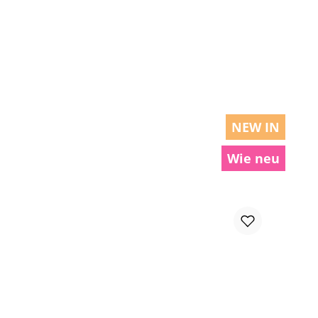
chen um die Anzahl zu erhöhen oder zu r
NEW IN
Wie neu