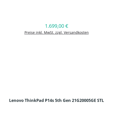
en Wert ein oder benutze die Schaltflä
1.699,00 €
Regulärer Preis:
In den Warenkorb
Preise inkl. MwSt. zzgl. Versandkosten
Lenovo ThinkPad P14s 5th Gen 21G20005GE STL