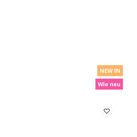
chen um die Anzahl zu erhöhen oder zu r
NEW IN
Wie neu