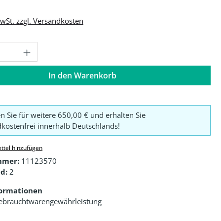
MwSt. zzgl. Versandkosten
Anzahl: Gib den gewünschten Wert ein o
In den Warenkorb
en Sie für weitere 650,00 € und erhalten Sie
kostenfrei innerhalb Deutschlands!
ttel hinzufügen
mmer:
11123570
d:
2
formationen
ebrauchtwarengewährleistung