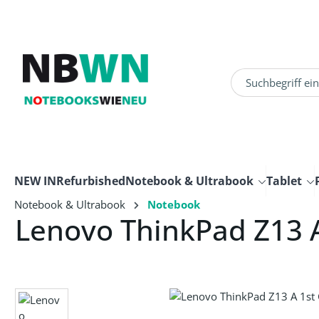
um Hauptinhalt springen
Zur Suche springen
NEW IN
Refurbished
Notebook & Ultrabook
Tablet
Notebook & Ultrabook
Notebook
Lenovo ThinkPad Z13 
Bildergalerie überspringen