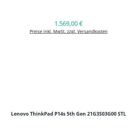
en Wert ein oder benutze die Schaltflä
1.569,00 €
Regulärer Preis:
In den Warenkorb
Preise inkl. MwSt. zzgl. Versandkosten
Lenovo ThinkPad P14s 5th Gen 21G3S03G00 STL