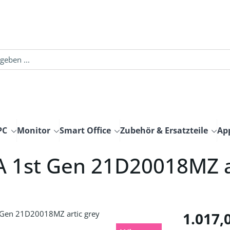
PC
Monitor
Smart Office
Zubehör & Ersatzteile
Ap
A 1st Gen 21D20018MZ a
Regulärer Pre
1.017,