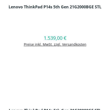
Lenovo ThinkPad P14s 5th Gen 21G2000BGE STL
en Wert ein oder benutze die Schaltflä
1.539,00 €
Regulärer Preis:
In den Warenkorb
Preise inkl. MwSt. zzgl. Versandkosten