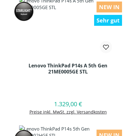
NEW IN
Sehr gut
Lenovo ThinkPad P14s A 5th Gen
21ME0005GE STL
Produkt Anzahl: Gib den gewünschten
1.329,00 €
Regulärer Preis:
In den Warenkorb
Preise inkl. MwSt. zzgl. Versandkosten
NEW IN