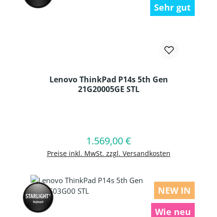
Sehr gut
Lenovo ThinkPad P14s 5th Gen
21G20005GE STL
Produkt Anzahl: Gib den gewünschten
1.569,00 €
Regulärer Preis:
In den Warenkorb
Preise inkl. MwSt. zzgl. Versandkosten
NEW IN
Wie neu