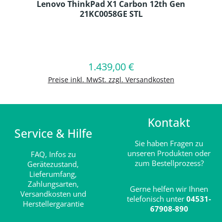
Lenovo ThinkPad X1 Carbon 12th Gen
21KC0058GE STL
Produkt Anzahl: Gib den gewünschten
1.439,00 €
Regulärer Preis:
In den Warenkorb
Preise inkl. MwSt. zzgl. Versandkosten
Kontakt
Service & Hilfe
Sie haben Fragen zu
unseren Produkten oder
FAQ,
Infos zu
zum Bestellprozess?
Gerätezustand,
Lieferumfang,
Zahlungsarten,
Gerne helfen wir Ihnen
Versandkosten und
telefonisch unter
04531-
Herstellergarantie
67908-890