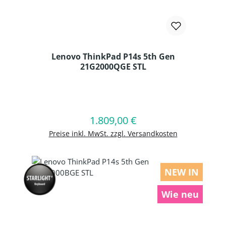
Lenovo ThinkPad P14s 5th Gen
21G2000QGE STL
Produkt Anzahl: Gib den gewünschten
1.809,00 €
Regulärer Preis:
In den Warenkorb
Preise inkl. MwSt. zzgl. Versandkosten
NEW IN
Wie neu