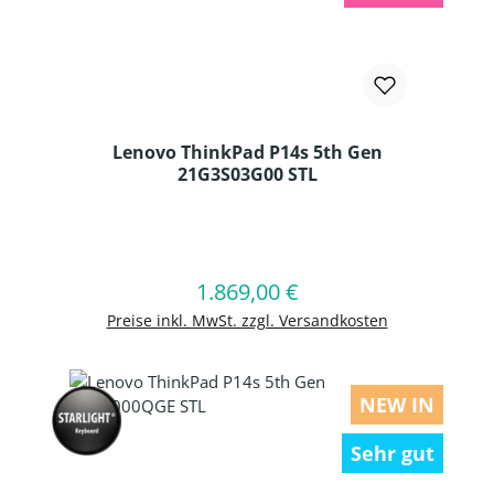
Lenovo ThinkPad P14s 5th Gen
21G3S03G00 STL
Produkt Anzahl: Gib den gewünschten
1.869,00 €
Regulärer Preis:
In den Warenkorb
Preise inkl. MwSt. zzgl. Versandkosten
NEW IN
Sehr gut