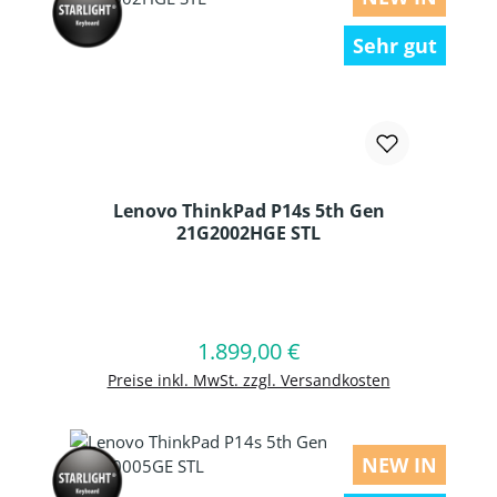
Sehr gut
Lenovo ThinkPad P14s 5th Gen
21G2002HGE STL
Produkt Anzahl: Gib den gewünschten
1.899,00 €
Regulärer Preis:
In den Warenkorb
Preise inkl. MwSt. zzgl. Versandkosten
NEW IN