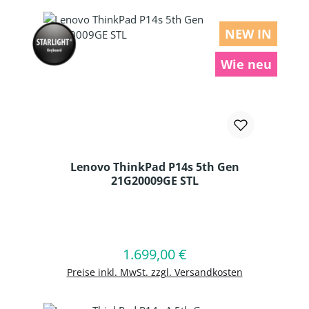
NEW IN
Wie neu
Lenovo ThinkPad P14s 5th Gen
21G20009GE STL
Produkt Anzahl: Gib den gewünschten
1.699,00 €
Regulärer Preis:
In den Warenkorb
Preise inkl. MwSt. zzgl. Versandkosten