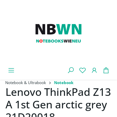
Zum Hauptinhalt springen
War
Notebook & Ultrabook
Notebook
Lenovo ThinkPad Z13
A 1st Gen arctic grey
21D20018