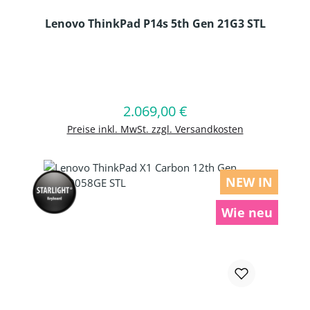
Lenovo ThinkPad P14s 5th Gen 21G3 STL
Produkt Anzahl: Gib den gewünschten
2.069,00 €
Regulärer Preis:
In den Warenkorb
Preise inkl. MwSt. zzgl. Versandkosten
NEW IN
Wie neu