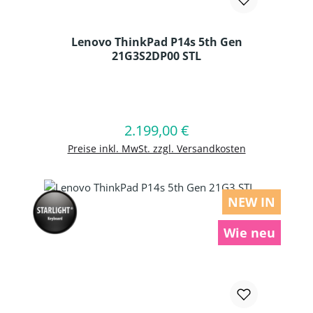
Lenovo ThinkPad P14s 5th Gen
21G3S2DP00 STL
Produkt Anzahl: Gib den gewünschten
2.199,00 €
Regulärer Preis:
In den Warenkorb
Preise inkl. MwSt. zzgl. Versandkosten
NEW IN
Wie neu