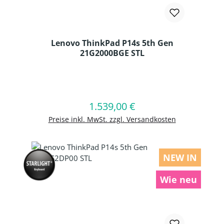
Lenovo ThinkPad P14s 5th Gen
21G2000BGE STL
Produkt Anzahl: Gib den gewünschten
1.539,00 €
Regulärer Preis:
In den Warenkorb
Preise inkl. MwSt. zzgl. Versandkosten
NEW IN
Wie neu