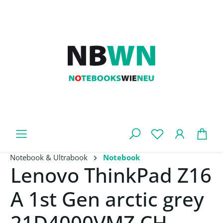
Zum Hauptinhalt springen
War
Notebook & Ultrabook
Notebook
Lenovo ThinkPad Z16
A 1st Gen arctic grey
21D4000VMZ CH