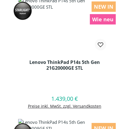
NEW IN
Wie neu
Lenovo ThinkPad P14s 5th Gen
21G20000GE STL
Produkt Anzahl: Gib den gewünschten
1.439,00 €
Regulärer Preis:
In den Warenkorb
Preise inkl. MwSt. zzgl. Versandkosten
NEW IN