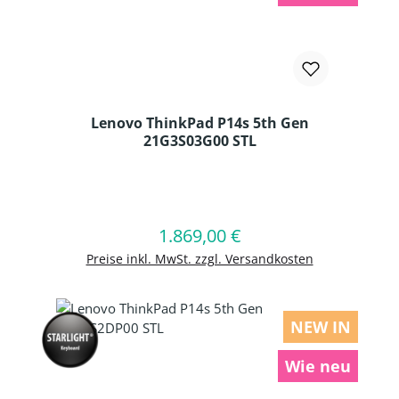
Lenovo ThinkPad P14s 5th Gen
21G3S03G00 STL
Produkt Anzahl: Gib den gewünschten
1.869,00 €
Regulärer Preis:
In den Warenkorb
Preise inkl. MwSt. zzgl. Versandkosten
NEW IN
Wie neu