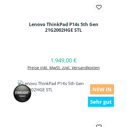
Lenovo ThinkPad P14s 5th Gen
21G2002HGE STL
Produkt Anzahl: Gib den gewünschten
1.949,00 €
Regulärer Preis:
In den Warenkorb
Preise inkl. MwSt. zzgl. Versandkosten
NEW IN
Sehr gut