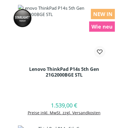
NEW IN
Wie neu
Lenovo ThinkPad P14s 5th Gen
21G2000BGE STL
Produkt Anzahl: Gib den gewünschten
1.539,00 €
Regulärer Preis:
In den Warenkorb
Preise inkl. MwSt. zzgl. Versandkosten