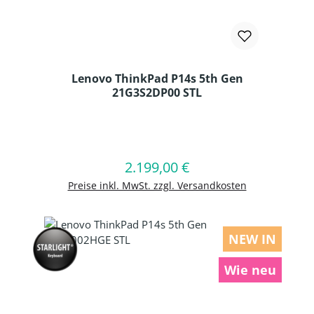
Lenovo ThinkPad P14s 5th Gen
21G3S2DP00 STL
Produkt Anzahl: Gib den gewünschten
2.199,00 €
Regulärer Preis:
In den Warenkorb
Preise inkl. MwSt. zzgl. Versandkosten
NEW IN
Wie neu