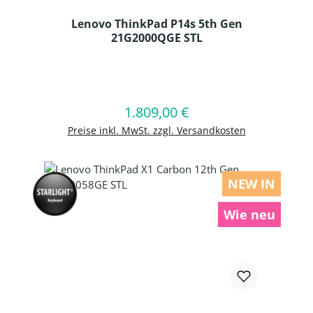
Lenovo ThinkPad P14s 5th Gen
21G2000QGE STL
Produkt Anzahl: Gib den gewünschten
1.809,00 €
Regulärer Preis:
In den Warenkorb
Preise inkl. MwSt. zzgl. Versandkosten
NEW IN
Wie neu