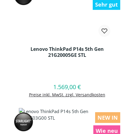
Sehr gut
Lenovo ThinkPad P14s 5th Gen
21G20005GE STL
Produkt Anzahl: Gib den gewünschten
1.569,00 €
Regulärer Preis:
In den Warenkorb
Preise inkl. MwSt. zzgl. Versandkosten
NEW IN
Wie neu