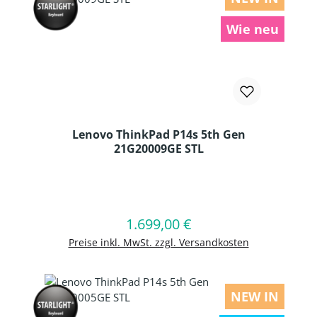
Wie neu
Lenovo ThinkPad P14s 5th Gen
21G20009GE STL
Produkt Anzahl: Gib den gewünschten
1.699,00 €
Regulärer Preis:
In den Warenkorb
Preise inkl. MwSt. zzgl. Versandkosten
NEW IN