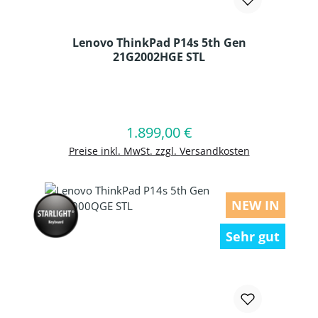
Lenovo ThinkPad P14s 5th Gen
21G2002HGE STL
Produkt Anzahl: Gib den gewünschten
1.899,00 €
Regulärer Preis:
In den Warenkorb
Preise inkl. MwSt. zzgl. Versandkosten
NEW IN
Sehr gut