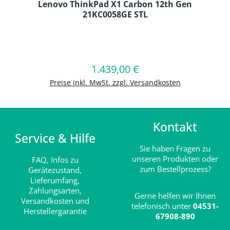
Lenovo ThinkPad X1 Carbon 12th Gen
21KC0058GE STL
Produkt Anzahl: Gib den gewünschten
1.439,00 €
Regulärer Preis:
In den Warenkorb
Preise inkl. MwSt. zzgl. Versandkosten
Kontakt
Service & Hilfe
Sie haben Fragen zu
unseren Produkten oder
FAQ,
Infos zu
zum Bestellprozess?
Gerätezustand,
Lieferumfang,
Zahlungsarten,
Gerne helfen wir Ihnen
Versandkosten und
telefonisch unter
04531-
Herstellergarantie
67908-890