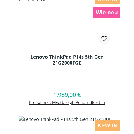
Wie neu
Lenovo ThinkPad P14s 5th Gen
21G2000FGE
Produkt Anzahl: Gib den gewünschten
1.989,00 €
Regulärer Preis:
In den Warenkorb
Preise inkl. MwSt. zzgl. Versandkosten
NEW IN