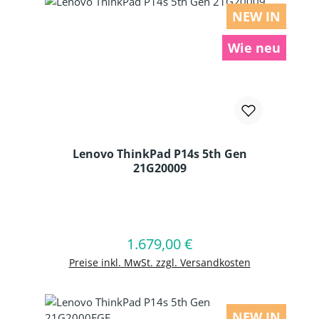
NEW IN
Wie neu
Lenovo ThinkPad P14s 5th Gen
21G20009
Produkt Anzahl: Gib den gewünschten
1.679,00 €
Regulärer Preis:
In den Warenkorb
Preise inkl. MwSt. zzgl. Versandkosten
NEW IN