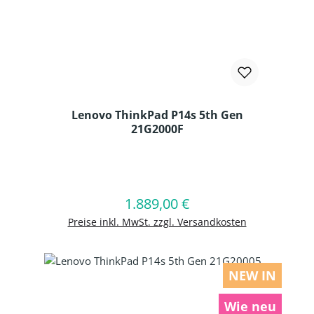
Lenovo ThinkPad P14s 5th Gen
21G2000F
Produkt Anzahl: Gib den gewünschten
1.889,00 €
Regulärer Preis:
In den Warenkorb
Preise inkl. MwSt. zzgl. Versandkosten
NEW IN
Wie neu