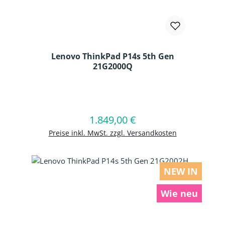
Lenovo ThinkPad P14s 5th Gen
21G2000Q
Produkt Anzahl: Gib den gewünschten
1.849,00 €
Regulärer Preis:
In den Warenkorb
Preise inkl. MwSt. zzgl. Versandkosten
NEW IN
Wie neu