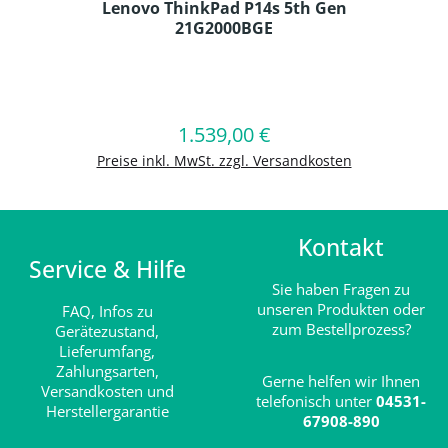
Lenovo ThinkPad P14s 5th Gen
21G2000BGE
Produkt Anzahl: Gib den gewünschten
1.539,00 €
Regulärer Preis:
In den Warenkorb
Preise inkl. MwSt. zzgl. Versandkosten
Kontakt
Service & Hilfe
Sie haben Fragen zu
unseren Produkten oder
FAQ,
Infos zu
zum Bestellprozess?
Gerätezustand,
Lieferumfang,
Zahlungsarten,
Gerne helfen wir Ihnen
Versandkosten und
telefonisch unter
04531-
Herstellergarantie
67908-890