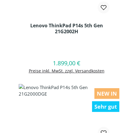
Lenovo ThinkPad P14s 5th Gen
21G2002H
Produkt Anzahl: Gib den gewünschten
1.899,00 €
Regulärer Preis:
In den Warenkorb
Preise inkl. MwSt. zzgl. Versandkosten
NEW IN
Sehr gut