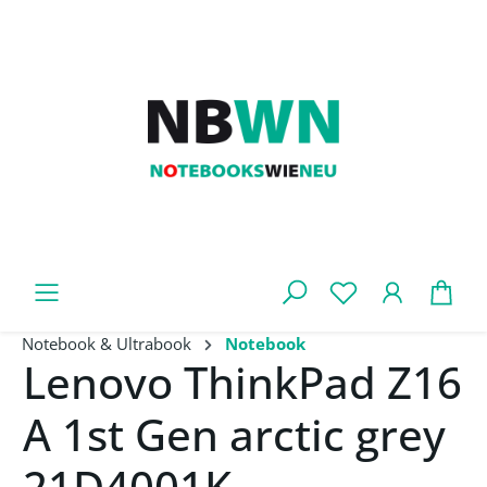
Zum Hauptinhalt springen
War
Notebook & Ultrabook
Notebook
Lenovo ThinkPad Z16
A 1st Gen arctic grey
21D4001K