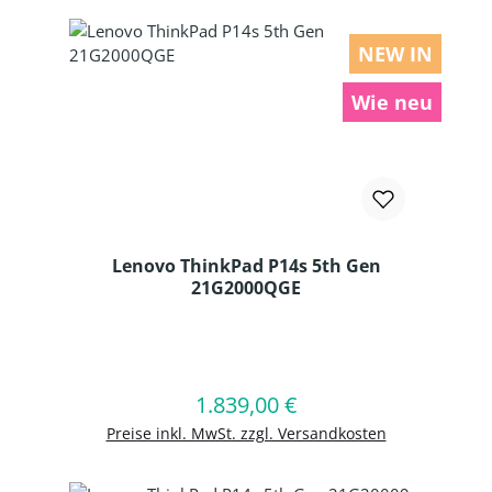
NEW IN
Wie neu
Lenovo ThinkPad P14s 5th Gen
21G2000QGE
Produkt Anzahl: Gib den gewünschten
1.839,00 €
Regulärer Preis:
In den Warenkorb
Preise inkl. MwSt. zzgl. Versandkosten