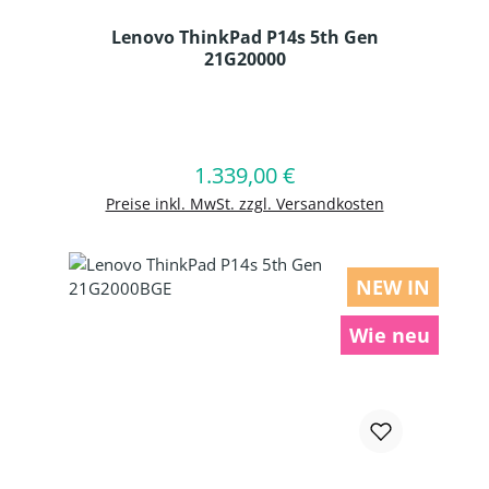
Lenovo ThinkPad P14s 5th Gen
21G20000
Produkt Anzahl: Gib den gewünschten
1.339,00 €
Regulärer Preis:
In den Warenkorb
Preise inkl. MwSt. zzgl. Versandkosten
NEW IN
Wie neu