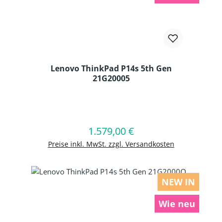
Lenovo ThinkPad P14s 5th Gen
21G20005
Produkt Anzahl: Gib den gewünschten
1.579,00 €
Regulärer Preis:
In den Warenkorb
Preise inkl. MwSt. zzgl. Versandkosten
NEW IN
Wie neu