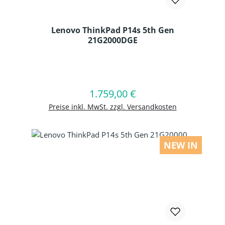
Lenovo ThinkPad P14s 5th Gen
21G2000DGE
Produkt Anzahl: Gib den gewünschten
1.759,00 €
Regulärer Preis:
In den Warenkorb
Preise inkl. MwSt. zzgl. Versandkosten
NEW IN