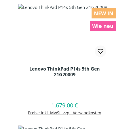
NEW IN
Wie neu
Lenovo ThinkPad P14s 5th Gen
21G20009
Produkt Anzahl: Gib den gewünschten
1.679,00 €
Regulärer Preis:
In den Warenkorb
Preise inkl. MwSt. zzgl. Versandkosten