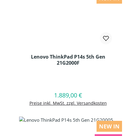
Lenovo ThinkPad P14s 5th Gen
21G2000F
Produkt Anzahl: Gib den gewünschten
1.889,00 €
Regulärer Preis:
In den Warenkorb
Preise inkl. MwSt. zzgl. Versandkosten
NEW IN