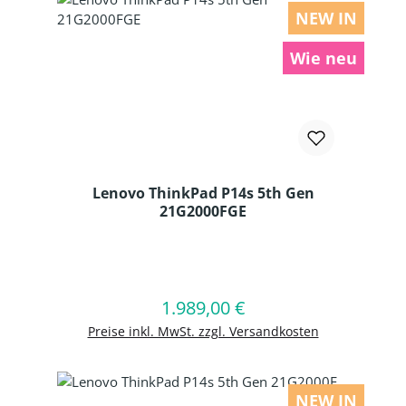
NEW IN
Wie neu
Lenovo ThinkPad P14s 5th Gen
21G2000FGE
Produkt Anzahl: Gib den gewünschten
1.989,00 €
Regulärer Preis:
In den Warenkorb
Preise inkl. MwSt. zzgl. Versandkosten
NEW IN