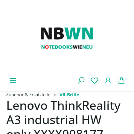
Zum Hauptinhalt springen
War
Zubehör & Ersatzteile
VR-Brille
Lenovo ThinkReality
A3 industrial HW
only XXXX008177