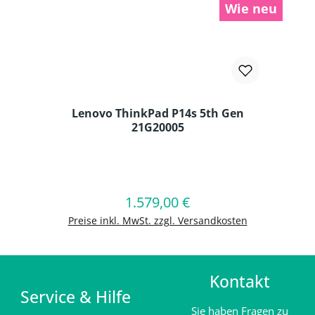
Wie neu
Lenovo ThinkPad P14s 5th Gen
21G20005
Produkt Anzahl: Gib den gewünschten
1.579,00 €
Regulärer Preis:
In den Warenkorb
Preise inkl. MwSt. zzgl. Versandkosten
Kontakt
Service & Hilfe
Sie haben Fragen zu