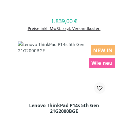
Produkt Anzahl: Gib den gewünschten
1.839,00 €
Regulärer Preis:
In den Warenkorb
Preise inkl. MwSt. zzgl. Versandkosten
NEW IN
Wie neu
Lenovo ThinkPad P14s 5th Gen
21G2000BGE
Produkt Anzahl: Gib den gewünschten