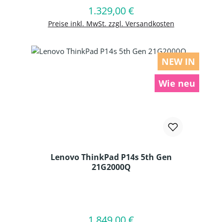
1.329,00 €
Regulärer Preis:
In den Warenkorb
Preise inkl. MwSt. zzgl. Versandkosten
NEW IN
Wie neu
Lenovo ThinkPad P14s 5th Gen
21G2000Q
Produkt Anzahl: Gib den gewünschten
1.849,00 €
Regulärer Preis:
In den Warenkorb