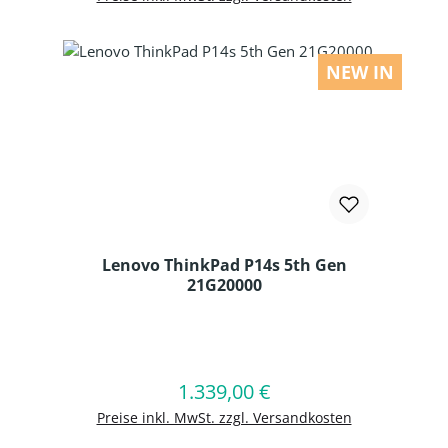
NEW IN
Lenovo ThinkPad P14s 5th Gen
21G20000
Produkt Anzahl: Gib den gewünschten
1.339,00 €
Regulärer Preis:
In den Warenkorb
Preise inkl. MwSt. zzgl. Versandkosten