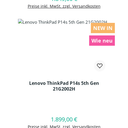
Preise inkl. MwSt. zzgl. Versandkosten
NEW IN
Wie neu
Lenovo ThinkPad P14s 5th Gen
21G2002H
Produkt Anzahl: Gib den gewünschten
1.899,00 €
Regulärer Preis:
In den Warenkorb
Preise inkl. MwSt. zzgl. Versandkosten