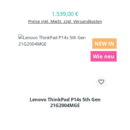
1.539,00 €
Regulärer Preis:
In den Warenkorb
Preise inkl. MwSt. zzgl. Versandkosten
NEW IN
Wie neu
Lenovo ThinkPad P14s 5th Gen
21G2004MGE
Produkt Anzahl: Gib den gewünschten