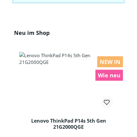
Produktgalerie überspringen
Neu im Shop
NEW IN
Wie neu
Lenovo ThinkPad P14s 5th Gen
21G2000QGE