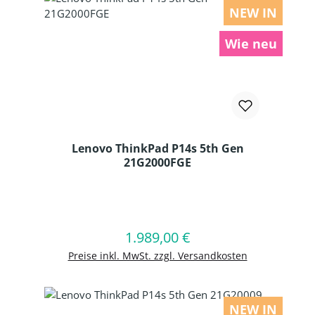
NEW IN
Wie neu
Lenovo ThinkPad P14s 5th Gen
21G2000FGE
Produkt Anzahl: Gib den gewünschten
1.989,00 €
Regulärer Preis:
In den Warenkorb
Preise inkl. MwSt. zzgl. Versandkosten
NEW IN