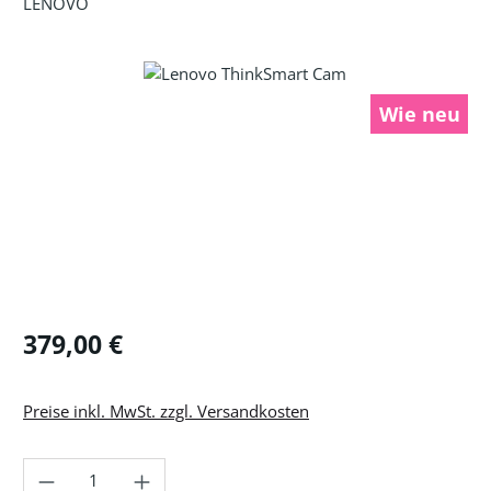
LENOVO
Bildergalerie überspringen
Wie neu
Regulärer Preis:
379,00 €
Preise inkl. MwSt. zzgl. Versandkosten
Produkt Anzahl: Gib den gewünschten Wer