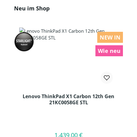
Produktgalerie überspringen
Neu im Shop
NEW IN
Wie neu
Lenovo ThinkPad X1 Carbon 12th Gen
21KC0058GE STL
Produkt Anzahl: Gib den gewünschten
1.439,00 €
Regulärer Preis:
In den Warenkorb