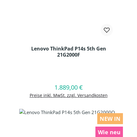
Lenovo ThinkPad P14s 5th Gen
21G2000F
Produkt Anzahl: Gib den gewünschten
1.889,00 €
Regulärer Preis:
In den Warenkorb
Preise inkl. MwSt. zzgl. Versandkosten
NEW IN
Wie neu