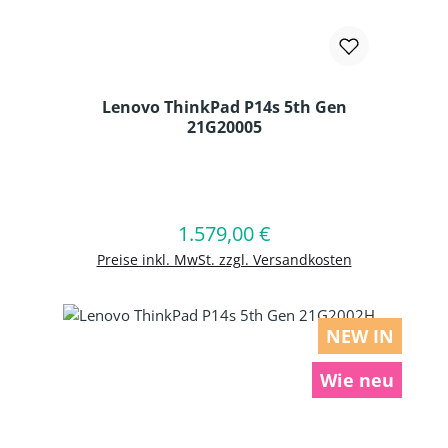
Lenovo ThinkPad P14s 5th Gen
21G20005
Produkt Anzahl: Gib den gewünschten
1.579,00 €
Regulärer Preis:
In den Warenkorb
Preise inkl. MwSt. zzgl. Versandkosten
NEW IN
Wie neu