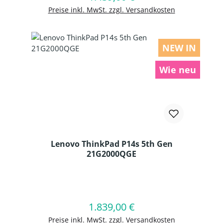
Preise inkl. MwSt. zzgl. Versandkosten
NEW IN
Wie neu
Lenovo ThinkPad P14s 5th Gen
21G2000QGE
Produkt Anzahl: Gib den gewünschten
1.839,00 €
Regulärer Preis:
In den Warenkorb
Preise inkl. MwSt. zzgl. Versandkosten