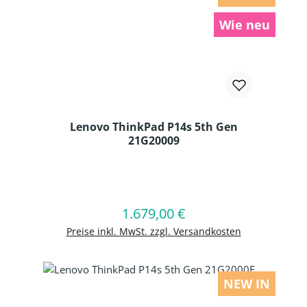
Wie neu
Lenovo ThinkPad P14s 5th Gen
21G20009
Produkt Anzahl: Gib den gewünschten
1.679,00 €
Regulärer Preis:
In den Warenkorb
Preise inkl. MwSt. zzgl. Versandkosten
NEW IN