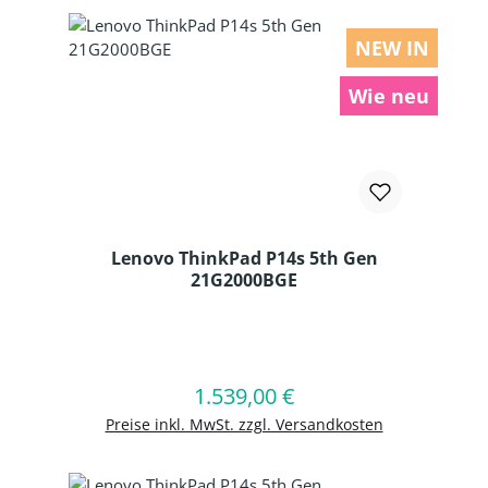
NEW IN
Wie neu
Lenovo ThinkPad P14s 5th Gen
21G2000BGE
Produkt Anzahl: Gib den gewünschten
1.539,00 €
Regulärer Preis:
In den Warenkorb
Preise inkl. MwSt. zzgl. Versandkosten