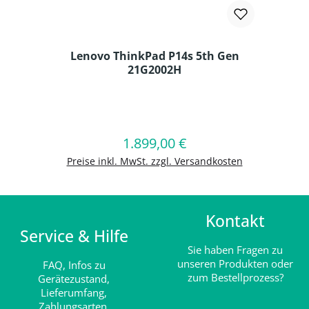
Lenovo ThinkPad P14s 5th Gen
21G2002H
Produkt Anzahl: Gib den gewünschten
1.899,00 €
Regulärer Preis:
In den Warenkorb
Preise inkl. MwSt. zzgl. Versandkosten
Kontakt
Service & Hilfe
Sie haben Fragen zu
unseren Produkten oder
FAQ,
Infos zu
zum Bestellprozess?
Gerätezustand,
Lieferumfang,
Zahlungsarten,