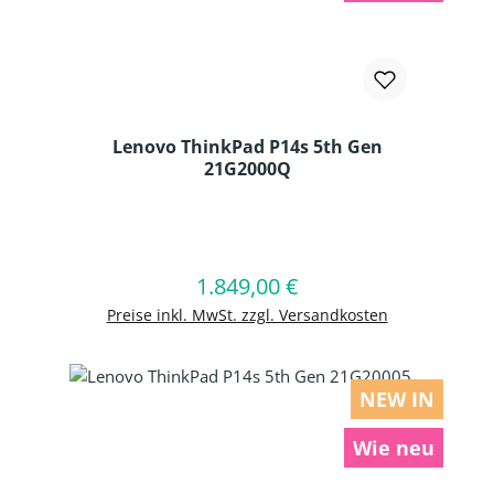
Lenovo ThinkPad P14s 5th Gen
21G2000Q
Produkt Anzahl: Gib den gewünschten
1.849,00 €
Regulärer Preis:
In den Warenkorb
Preise inkl. MwSt. zzgl. Versandkosten
NEW IN
Wie neu