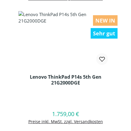
NEW IN
Sehr gut
Lenovo ThinkPad P14s 5th Gen
21G2000DGE
Produkt Anzahl: Gib den gewünschten
1.759,00 €
Regulärer Preis:
In den Warenkorb
Preise inkl. MwSt. zzgl. Versandkosten