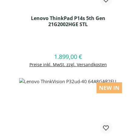
Lenovo ThinkPad P14s 5th Gen
21G2002HGE STL
Produkt Anzahl: Gib den gewünschten
1.899,00 €
Regulärer Preis:
In den Warenkorb
Preise inkl. MwSt. zzgl. Versandkosten
NEW IN