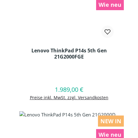
Wie neu
Lenovo ThinkPad P14s 5th Gen
21G2000FGE
Produkt Anzahl: Gib den gewünschten
1.989,00 €
Regulärer Preis:
In den Warenkorb
Preise inkl. MwSt. zzgl. Versandkosten
NEW IN
Wie neu