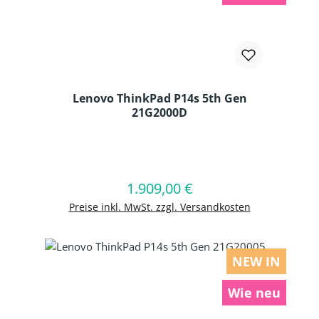
Lenovo ThinkPad P14s 5th Gen
21G2000D
Produkt Anzahl: Gib den gewünschten
1.909,00 €
Regulärer Preis:
In den Warenkorb
Preise inkl. MwSt. zzgl. Versandkosten
NEW IN
Wie neu