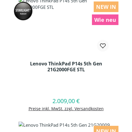
NEW IN
Wie neu
Lenovo ThinkPad P14s 5th Gen
21G2000FGE STL
Produkt Anzahl: Gib den gewünschten
2.009,00 €
Regulärer Preis:
In den Warenkorb
Preise inkl. MwSt. zzgl. Versandkosten
NEW IN