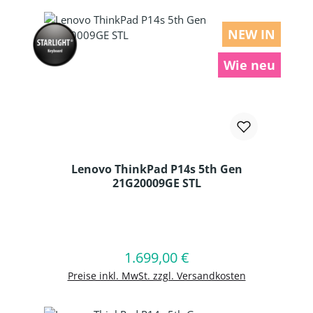
NEW IN
Wie neu
Lenovo ThinkPad P14s 5th Gen
21G20009GE STL
Produkt Anzahl: Gib den gewünschten
1.699,00 €
Regulärer Preis:
In den Warenkorb
Preise inkl. MwSt. zzgl. Versandkosten