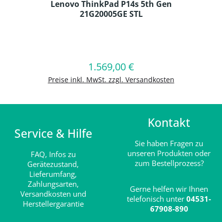
Lenovo ThinkPad P14s 5th Gen
21G20005GE STL
Produkt Anzahl: Gib den gewünschten
1.569,00 €
Regulärer Preis:
In den Warenkorb
Preise inkl. MwSt. zzgl. Versandkosten
Kontakt
Service & Hilfe
Sie haben Fragen zu
unseren Produkten oder
FAQ,
Infos zu
zum Bestellprozess?
Gerätezustand,
Lieferumfang,
Zahlungsarten,
Gerne helfen wir Ihnen
Versandkosten und
telefonisch unter
04531-
Herstellergarantie
67908-890