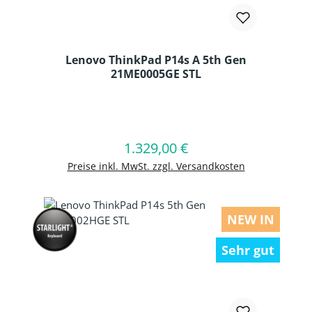
Lenovo ThinkPad P14s A 5th Gen
21ME0005GE STL
Produkt Anzahl: Gib den gewünschten
1.329,00 €
Regulärer Preis:
In den Warenkorb
Preise inkl. MwSt. zzgl. Versandkosten
NEW IN
Sehr gut