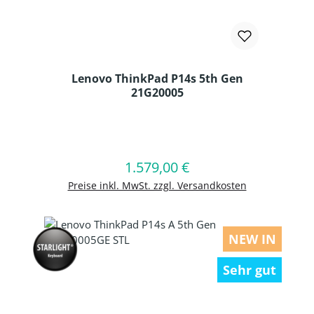
Lenovo ThinkPad P14s 5th Gen
21G20005
Produkt Anzahl: Gib den gewünschten
1.579,00 €
Regulärer Preis:
In den Warenkorb
Preise inkl. MwSt. zzgl. Versandkosten
NEW IN
Sehr gut