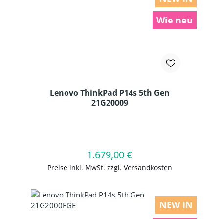
Wie neu
Lenovo ThinkPad P14s 5th Gen
21G20009
Produkt Anzahl: Gib den gewünschten
1.679,00 €
Regulärer Preis:
In den Warenkorb
Preise inkl. MwSt. zzgl. Versandkosten
NEW IN