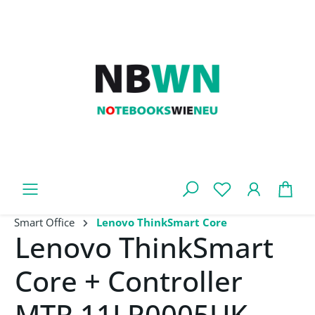
Zum Hauptinhalt springen
War
Smart Office
Lenovo ThinkSmart Core
Lenovo ThinkSmart
Core + Controller
MTR 11LR0005UK