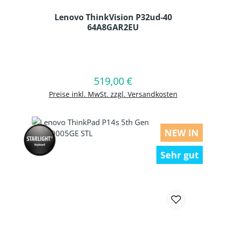
Lenovo ThinkVision P32ud-40
64A8GAR2EU
Produkt Anzahl: Gib den gewünschten
519,00 €
Regulärer Preis:
In den Warenkorb
Preise inkl. MwSt. zzgl. Versandkosten
NEW IN
Sehr gut