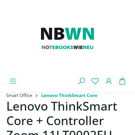
Zum Hauptinhalt springen
War
Smart Office
Lenovo ThinkSmart Core
Lenovo ThinkSmart
Core + Controller
Zoom 11LT0002EU