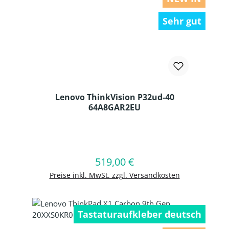
Sehr gut
Lenovo ThinkVision P32ud-40
64A8GAR2EU
Produkt Anzahl: Gib den gewünschten
519,00 €
Regulärer Preis:
In den Warenkorb
Preise inkl. MwSt. zzgl. Versandkosten
Tastaturaufkleber deutsch