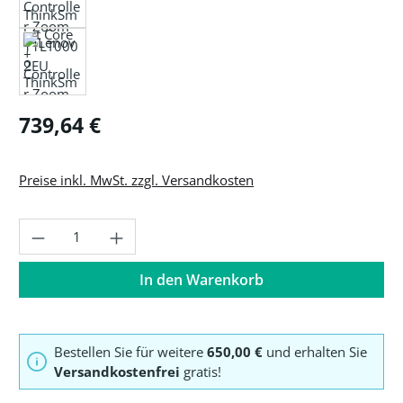
Regulärer Preis:
739,64 €
Preise inkl. MwSt. zzgl. Versandkosten
Produkt Anzahl: Gib den gewünschten Wer
In den Warenkorb
Bestellen Sie für weitere
650,00 €
und erhalten Sie
Versandkostenfrei
gratis!