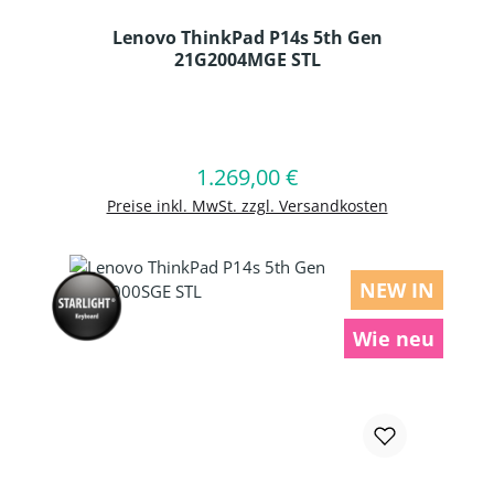
Lenovo ThinkPad P14s 5th Gen
21G2004MGE STL
Produkt Anzahl: Gib den gewünschten
1.269,00 €
Regulärer Preis:
In den Warenkorb
Preise inkl. MwSt. zzgl. Versandkosten
NEW IN
Wie neu