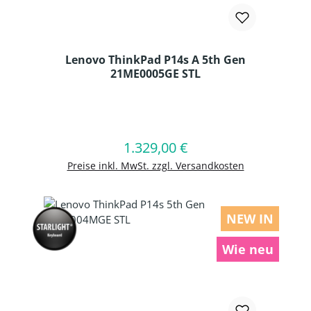
Lenovo ThinkPad P14s A 5th Gen
21ME0005GE STL
Produkt Anzahl: Gib den gewünschten
1.329,00 €
Regulärer Preis:
In den Warenkorb
Preise inkl. MwSt. zzgl. Versandkosten
NEW IN
Wie neu