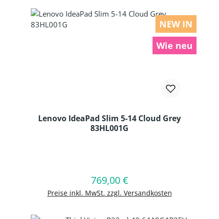
NEW IN
Wie neu
Lenovo IdeaPad Slim 5-14 Cloud Grey
83HL001G
Produkt Anzahl: Gib den gewünschten
769,00 €
Regulärer Preis:
In den Warenkorb
Preise inkl. MwSt. zzgl. Versandkosten