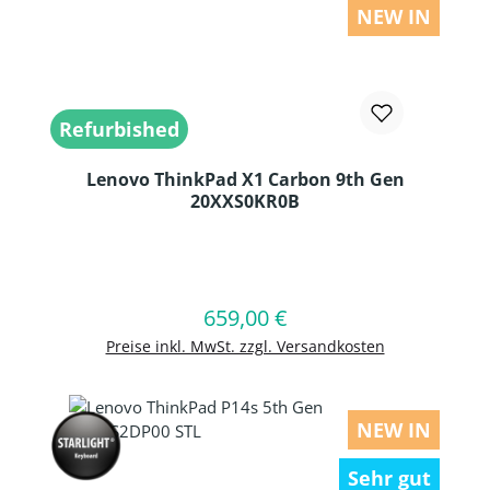
NEW IN
Refurbished
Lenovo ThinkPad X1 Carbon 9th Gen
20XXS0KR0B
Produkt Anzahl: Gib den gewünschten
659,00 €
Regulärer Preis:
In den Warenkorb
Preise inkl. MwSt. zzgl. Versandkosten
NEW IN
Sehr gut