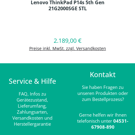
Lenovo ThinkPad P14s 5th Gen
21G2000SGE STL
Produkt Anzahl: Gib den gewünschten
2.189,00 €
Regulärer Preis:
In den Warenkorb
Preise inkl. MwSt. zzgl. Versandkosten
Kontakt
Service & Hilfe
Sie haben Fragen zu
unseren Produkten oder
FAQ,
Infos zu
zum Bestellprozess?
Gerätezustand,
Lieferumfang,
Zahlungsarten,
Gerne helfen wir Ihnen
Versandkosten und
telefonisch unter
04531-
Herstellergarantie
67908-890