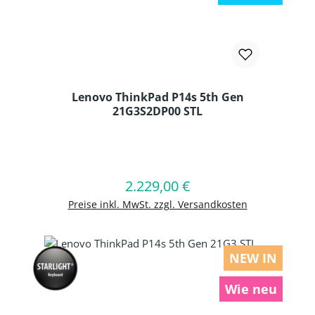
Lenovo ThinkPad P14s 5th Gen
21G3S2DP00 STL
Produkt Anzahl: Gib den gewünschten
2.229,00 €
Regulärer Preis:
In den Warenkorb
Preise inkl. MwSt. zzgl. Versandkosten
NEW IN
Wie neu