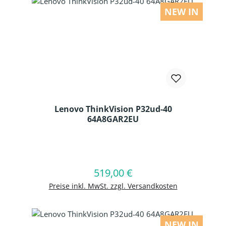
NEW IN
Lenovo ThinkVision P32ud-40
64A8GAR2EU
Produkt Anzahl: Gib den gewünschten
519,00 €
Regulärer Preis:
In den Warenkorb
Preise inkl. MwSt. zzgl. Versandkosten
NEW IN