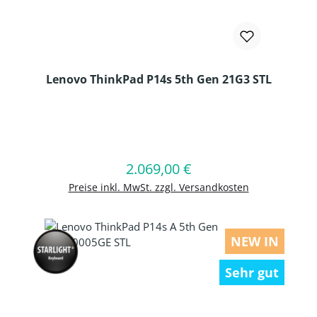
Lenovo ThinkPad P14s 5th Gen 21G3 STL
Produkt Anzahl: Gib den gewünschten
2.069,00 €
Regulärer Preis:
In den Warenkorb
Preise inkl. MwSt. zzgl. Versandkosten
NEW IN
Sehr gut