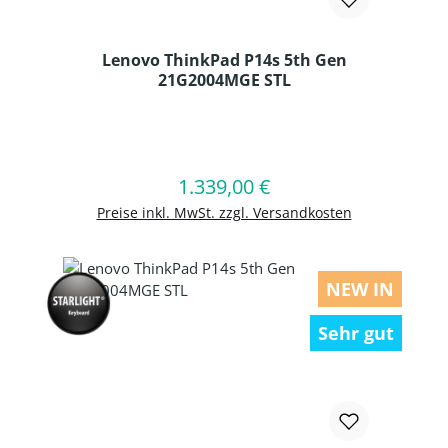
Lenovo ThinkPad P14s 5th Gen
21G2004MGE STL
Produkt Anzahl: Gib den gewünschten
1.339,00 €
Regulärer Preis:
In den Warenkorb
Preise inkl. MwSt. zzgl. Versandkosten
NEW IN
Sehr gut