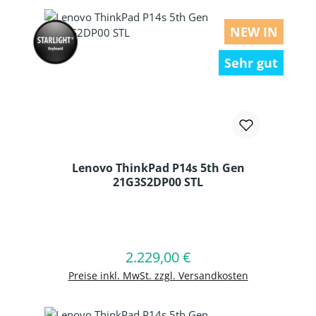
NEW IN
Sehr gut
Lenovo ThinkPad P14s 5th Gen
21G3S2DP00 STL
Produkt Anzahl: Gib den gewünschten
2.229,00 €
Regulärer Preis:
In den Warenkorb
Preise inkl. MwSt. zzgl. Versandkosten