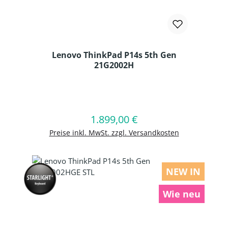
Lenovo ThinkPad P14s 5th Gen
21G2002H
Produkt Anzahl: Gib den gewünschten
1.899,00 €
Regulärer Preis:
In den Warenkorb
Preise inkl. MwSt. zzgl. Versandkosten
NEW IN
Wie neu