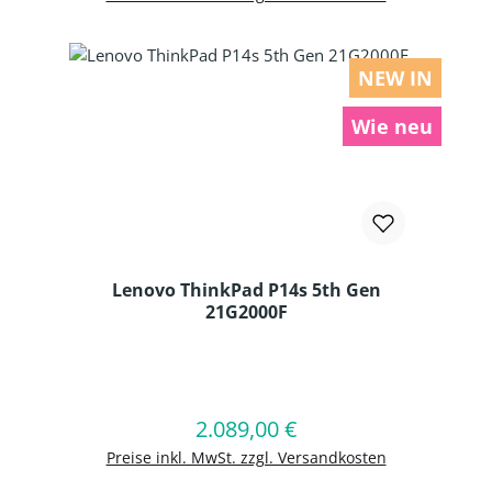
NEW IN
Wie neu
Lenovo ThinkPad P14s 5th Gen
21G2000F
Produkt Anzahl: Gib den gewünschten
2.089,00 €
Regulärer Preis:
In den Warenkorb
Preise inkl. MwSt. zzgl. Versandkosten