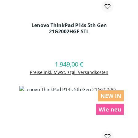
Lenovo ThinkPad P14s 5th Gen
21G2002HGE STL
Produkt Anzahl: Gib den gewünschten
1.949,00 €
Regulärer Preis:
In den Warenkorb
Preise inkl. MwSt. zzgl. Versandkosten
NEW IN
Wie neu