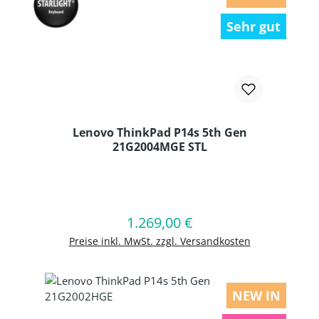
Sehr gut
Lenovo ThinkPad P14s 5th Gen
21G2004MGE STL
Produkt Anzahl: Gib den gewünschten
1.269,00 €
Regulärer Preis:
In den Warenkorb
Preise inkl. MwSt. zzgl. Versandkosten
NEW IN