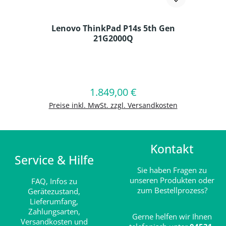
Lenovo ThinkPad P14s 5th Gen
21G2000Q
Produkt Anzahl: Gib den gewünschten
1.849,00 €
Regulärer Preis:
In den Warenkorb
Preise inkl. MwSt. zzgl. Versandkosten
Kontakt
Service & Hilfe
Sie haben Fragen zu
unseren Produkten oder
FAQ,
Infos zu
zum Bestellprozess?
Gerätezustand,
Lieferumfang,
Zahlungsarten,
Gerne helfen wir Ihnen
Versandkosten und