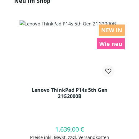
Neu im Shop
NEW IN
Wie neu
Lenovo ThinkPad P14s 5th Gen
21G2000B
Produkt Anzahl: Gib den gewünschten
1.639,00 €
Regulärer Preis:
In den Warenkorb
Preise inkl. MwSt. zzgl. Versandkosten