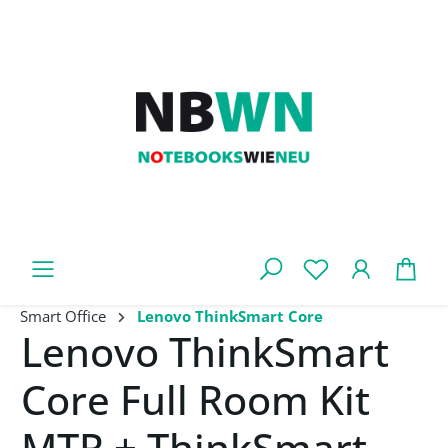
Zum Hauptinhalt springen
War
Smart Office
Lenovo ThinkSmart Core
Lenovo ThinkSmart
Core Full Room Kit
MTR + ThinkSmart