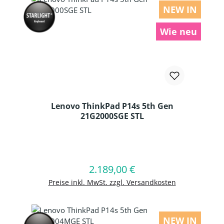
NEW IN
Wie neu
Lenovo ThinkPad P14s 5th Gen
21G2000SGE STL
Produkt Anzahl: Gib den gewünschten
2.189,00 €
Regulärer Preis:
In den Warenkorb
Preise inkl. MwSt. zzgl. Versandkosten
NEW IN