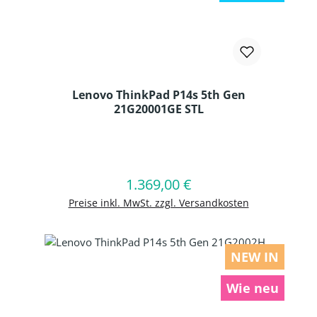
Lenovo ThinkPad P14s 5th Gen
21G20001GE STL
Produkt Anzahl: Gib den gewünschten
1.369,00 €
Regulärer Preis:
In den Warenkorb
Preise inkl. MwSt. zzgl. Versandkosten
NEW IN
Wie neu