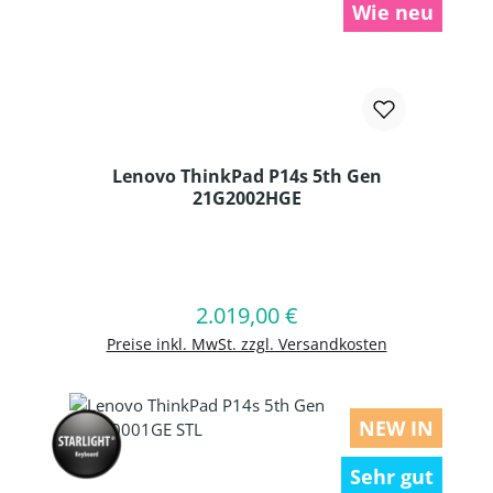
Wie neu
Lenovo ThinkPad P14s 5th Gen
21G2002HGE
Produkt Anzahl: Gib den gewünschten
2.019,00 €
Regulärer Preis:
In den Warenkorb
Preise inkl. MwSt. zzgl. Versandkosten
NEW IN
Sehr gut