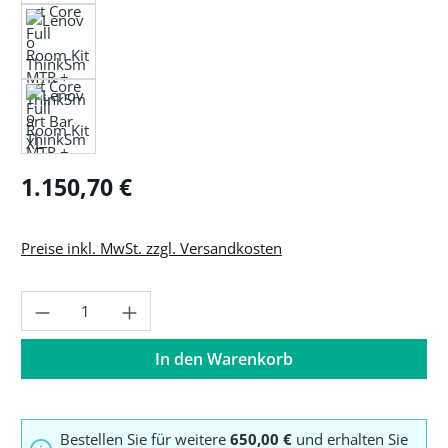
Regulärer Preis:
1.150,70 €
Preise inkl. MwSt. zzgl. Versandkosten
Produkt Anzahl: Gib den gewünschten Wer
In den Warenkorb
Bestellen Sie für weitere
650,00 €
und erhalten Sie