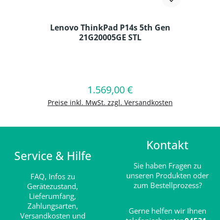
Lenovo ThinkPad P14s 5th Gen
21G20005GE STL
Produkt Anzahl: Gib den gewünschten
1.569,00 €
Regulärer Preis:
In den Warenkorb
Preise inkl. MwSt. zzgl. Versandkosten
Kontakt
Service & Hilfe
Sie haben Fragen zu
unseren Produkten oder
FAQ,
Infos zu
zum Bestellprozess?
Gerätezustand,
Lieferumfang,
Zahlungsarten,
Gerne helfen wir Ihnen
Versandkosten und