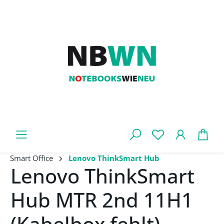
Zum Hauptinhalt springen
War
Smart Office
Lenovo ThinkSmart Hub
Lenovo ThinkSmart
Hub MTR 2nd 11H1
(Kabelbox fehlt)