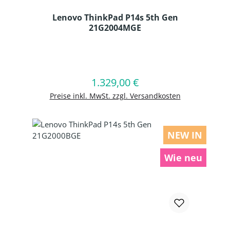
Lenovo ThinkPad P14s 5th Gen
21G2004MGE
Produkt Anzahl: Gib den gewünschten
1.329,00 €
Regulärer Preis:
In den Warenkorb
Preise inkl. MwSt. zzgl. Versandkosten
NEW IN
Wie neu