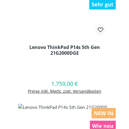
Sehr gut
Lenovo ThinkPad P14s 5th Gen
21G2000DGE
Produkt Anzahl: Gib den gewünschten
1.759,00 €
Regulärer Preis:
In den Warenkorb
Preise inkl. MwSt. zzgl. Versandkosten
NEW IN
Wie neu