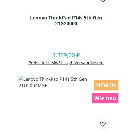
Lenovo ThinkPad P14s 5th Gen
21G20000
Produkt Anzahl: Gib den gewünschten
1.339,00 €
Regulärer Preis:
In den Warenkorb
Preise inkl. MwSt. zzgl. Versandkosten
NEW IN
Wie neu