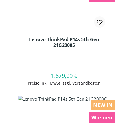
Lenovo ThinkPad P14s 5th Gen
21G20005
Produkt Anzahl: Gib den gewünschten
1.579,00 €
Regulärer Preis:
In den Warenkorb
Preise inkl. MwSt. zzgl. Versandkosten
NEW IN
Wie neu