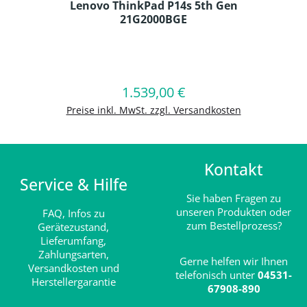
Lenovo ThinkPad P14s 5th Gen
21G2000BGE
Produkt Anzahl: Gib den gewünschten
1.539,00 €
Regulärer Preis:
In den Warenkorb
Preise inkl. MwSt. zzgl. Versandkosten
Kontakt
Service & Hilfe
Sie haben Fragen zu
unseren Produkten oder
FAQ,
Infos zu
zum Bestellprozess?
Gerätezustand,
Lieferumfang,
Zahlungsarten,
Gerne helfen wir Ihnen
Versandkosten und
telefonisch unter
04531-
Herstellergarantie
67908-890