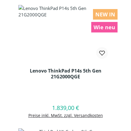
NEW IN
Wie neu
Lenovo ThinkPad P14s 5th Gen
21G2000QGE
Produkt Anzahl: Gib den gewünschten
1.839,00 €
Regulärer Preis:
In den Warenkorb
Preise inkl. MwSt. zzgl. Versandkosten