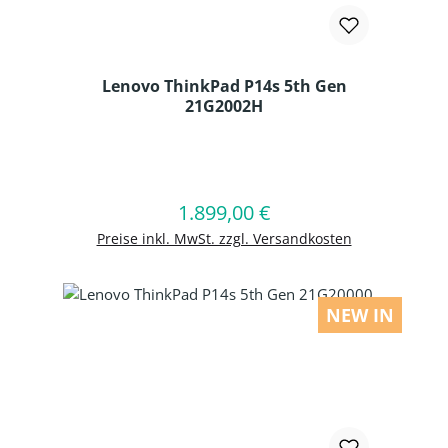
Lenovo ThinkPad P14s 5th Gen
21G2002H
Produkt Anzahl: Gib den gewünschten
1.899,00 €
Regulärer Preis:
In den Warenkorb
Preise inkl. MwSt. zzgl. Versandkosten
NEW IN