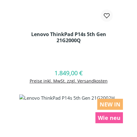
Lenovo ThinkPad P14s 5th Gen
21G2000Q
Produkt Anzahl: Gib den gewünschten
1.849,00 €
Regulärer Preis:
In den Warenkorb
Preise inkl. MwSt. zzgl. Versandkosten
NEW IN
Wie neu