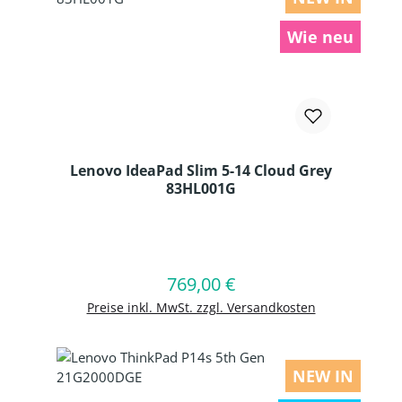
Wie neu
Lenovo IdeaPad Slim 5-14 Cloud Grey
83HL001G
Produkt Anzahl: Gib den gewünschten
769,00 €
Regulärer Preis:
In den Warenkorb
Preise inkl. MwSt. zzgl. Versandkosten
NEW IN