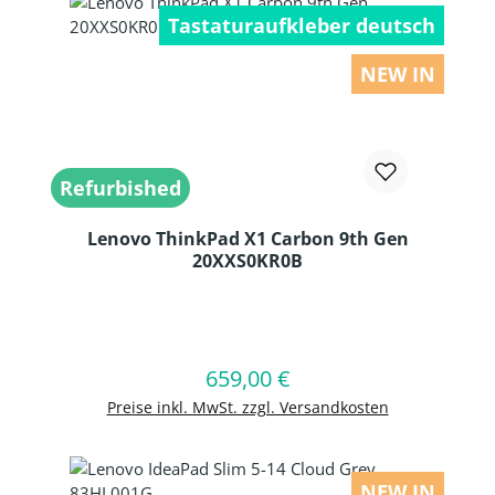
Tastaturaufkleber deutsch
NEW IN
Refurbished
Lenovo ThinkPad X1 Carbon 9th Gen
20XXS0KR0B
Produkt Anzahl: Gib den gewünschten
659,00 €
Regulärer Preis:
In den Warenkorb
Preise inkl. MwSt. zzgl. Versandkosten
NEW IN