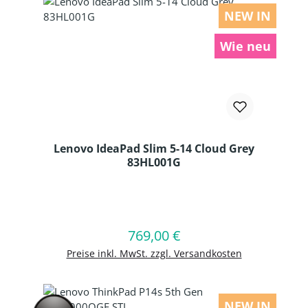
NEW IN
Wie neu
Lenovo IdeaPad Slim 5-14 Cloud Grey
83HL001G
Produkt Anzahl: Gib den gewünschten
769,00 €
Regulärer Preis:
In den Warenkorb
Preise inkl. MwSt. zzgl. Versandkosten
NEW IN