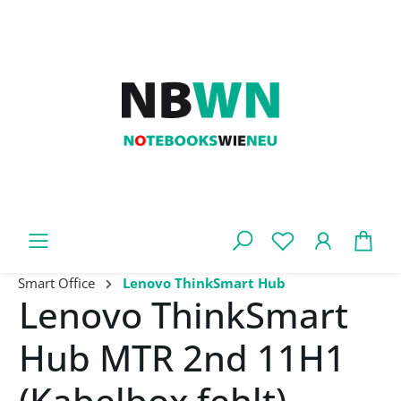
Zum Hauptinhalt springen
War
Smart Office
Lenovo ThinkSmart Hub
Lenovo ThinkSmart
Hub MTR 2nd 11H1
(Kabelbox fehlt)