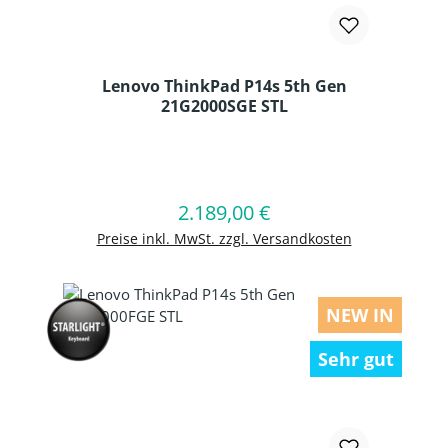
Lenovo ThinkPad P14s 5th Gen
21G2000SGE STL
Produkt Anzahl: Gib den gewünschten
2.189,00 €
Regulärer Preis:
In den Warenkorb
Preise inkl. MwSt. zzgl. Versandkosten
NEW IN
Sehr gut