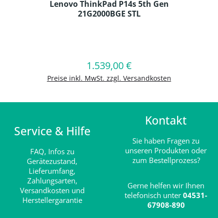
Lenovo ThinkPad P14s 5th Gen
21G2000BGE STL
Produkt Anzahl: Gib den gewünschten
1.539,00 €
Regulärer Preis:
In den Warenkorb
Preise inkl. MwSt. zzgl. Versandkosten
Kontakt
Service & Hilfe
Sie haben Fragen zu
unseren Produkten oder
FAQ,
Infos zu
zum Bestellprozess?
Gerätezustand,
Lieferumfang,
Zahlungsarten,
Gerne helfen wir Ihnen
Versandkosten und
telefonisch unter
04531-
Herstellergarantie
67908-890