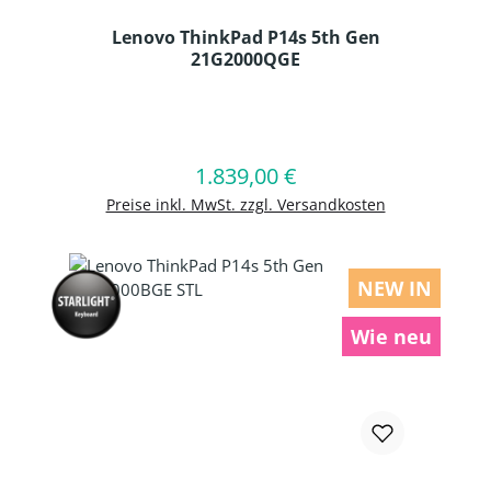
Lenovo ThinkPad P14s 5th Gen
21G2000QGE
Produkt Anzahl: Gib den gewünschten
1.839,00 €
Regulärer Preis:
In den Warenkorb
Preise inkl. MwSt. zzgl. Versandkosten
NEW IN
Wie neu