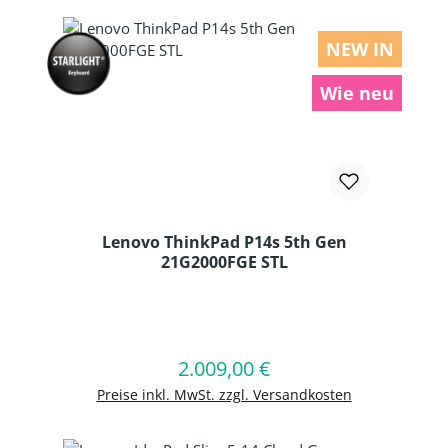
NEW IN
Wie neu
Lenovo ThinkPad P14s 5th Gen
21G2000FGE STL
Produkt Anzahl: Gib den gewünschten
2.009,00 €
Regulärer Preis:
In den Warenkorb
Preise inkl. MwSt. zzgl. Versandkosten