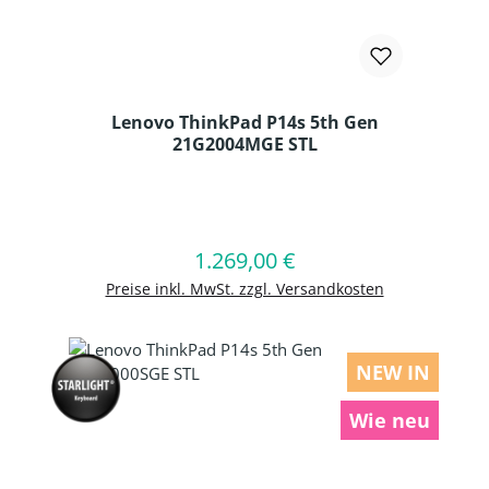
Lenovo ThinkPad P14s 5th Gen
21G2004MGE STL
Produkt Anzahl: Gib den gewünschten
1.269,00 €
Regulärer Preis:
In den Warenkorb
Preise inkl. MwSt. zzgl. Versandkosten
NEW IN
Wie neu