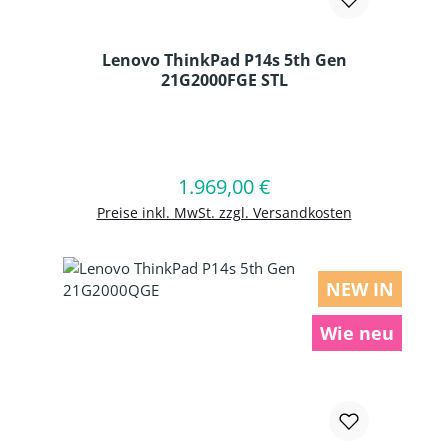
Lenovo ThinkPad P14s 5th Gen
21G2000FGE STL
Produkt Anzahl: Gib den gewünschten
1.969,00 €
Regulärer Preis:
In den Warenkorb
Preise inkl. MwSt. zzgl. Versandkosten
NEW IN
Wie neu