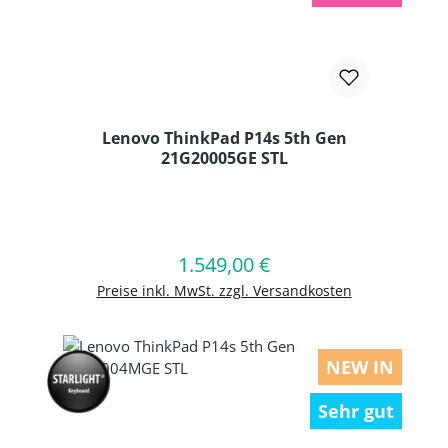
Lenovo ThinkPad P14s 5th Gen
21G20005GE STL
Produkt Anzahl: Gib den gewünschten
1.549,00 €
Regulärer Preis:
In den Warenkorb
Preise inkl. MwSt. zzgl. Versandkosten
NEW IN
Sehr gut