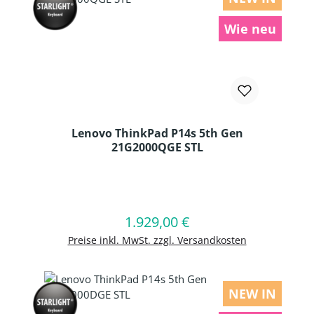
Wie neu
Lenovo ThinkPad P14s 5th Gen
21G2000QGE STL
Produkt Anzahl: Gib den gewünschten
1.929,00 €
Regulärer Preis:
In den Warenkorb
Preise inkl. MwSt. zzgl. Versandkosten
NEW IN