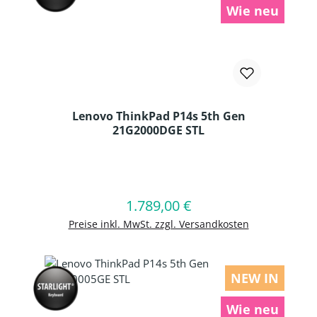
Wie neu
Lenovo ThinkPad P14s 5th Gen
21G2000DGE STL
Produkt Anzahl: Gib den gewünschten
1.789,00 €
Regulärer Preis:
In den Warenkorb
Preise inkl. MwSt. zzgl. Versandkosten
NEW IN
Wie neu