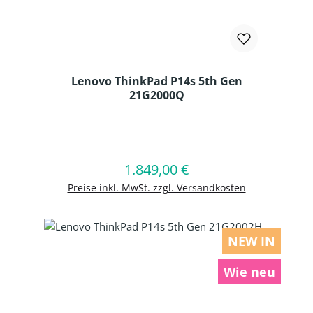
Lenovo ThinkPad P14s 5th Gen
21G2000Q
Produkt Anzahl: Gib den gewünschten
1.849,00 €
Regulärer Preis:
In den Warenkorb
Preise inkl. MwSt. zzgl. Versandkosten
NEW IN
Wie neu