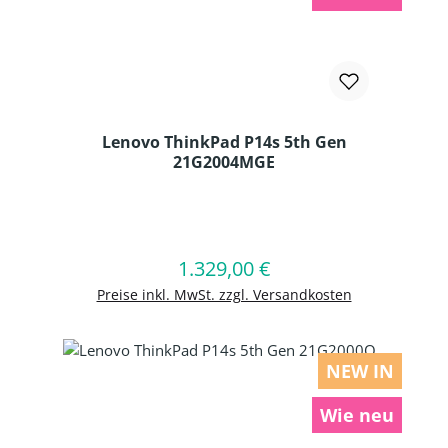
Lenovo ThinkPad P14s 5th Gen
21G2004MGE
Produkt Anzahl: Gib den gewünschten
1.329,00 €
Regulärer Preis:
In den Warenkorb
Preise inkl. MwSt. zzgl. Versandkosten
NEW IN
Wie neu