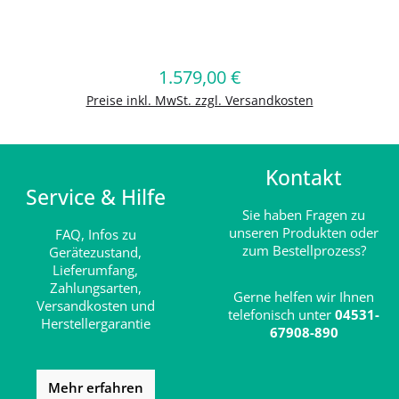
Produkt Anzahl: Gib den gewünschten
1.579,00 €
Regulärer Preis:
In den Warenkorb
Preise inkl. MwSt. zzgl. Versandkosten
Kontakt
Service & Hilfe
Sie haben Fragen zu
unseren Produkten oder
FAQ,
Infos zu
zum Bestellprozess?
Gerätezustand,
Lieferumfang,
Zahlungsarten,
Gerne helfen wir Ihnen
Versandkosten und
telefonisch unter
04531-
Herstellergarantie
67908-890
Mehr erfahren