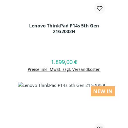
Lenovo ThinkPad P14s 5th Gen
21G2002H
Produkt Anzahl: Gib den gewünschten
1.899,00 €
Regulärer Preis:
In den Warenkorb
Preise inkl. MwSt. zzgl. Versandkosten
NEW IN