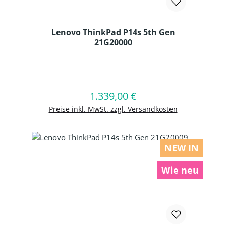
Lenovo ThinkPad P14s 5th Gen
21G20000
Produkt Anzahl: Gib den gewünschten
1.339,00 €
Regulärer Preis:
In den Warenkorb
Preise inkl. MwSt. zzgl. Versandkosten
NEW IN
Wie neu