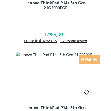
Lenovo ThinkPad P14s 5th Gen
21G2000FGE
Produkt Anzahl: Gib den gewünschten
1.989,00 €
Regulärer Preis:
In den Warenkorb
Preise inkl. MwSt. zzgl. Versandkosten
NEW IN
Lenovo ThinkPad P14s 5th Gen