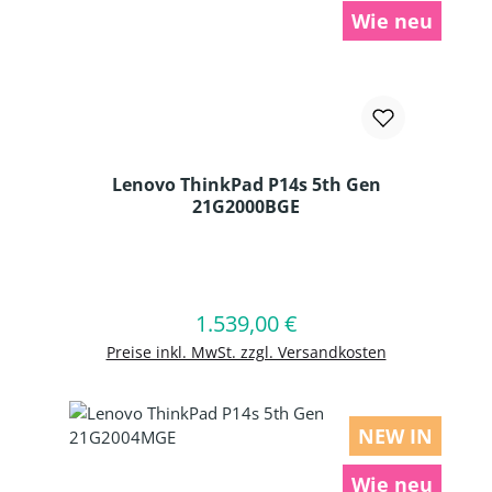
Wie neu
Lenovo ThinkPad P14s 5th Gen
21G2000BGE
Produkt Anzahl: Gib den gewünschten
1.539,00 €
Regulärer Preis:
In den Warenkorb
Preise inkl. MwSt. zzgl. Versandkosten
NEW IN
Wie neu