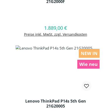
21G2000F
Produkt Anzahl: Gib den gewünschten
1.889,00 €
Regulärer Preis:
In den Warenkorb
Preise inkl. MwSt. zzgl. Versandkosten
NEW IN
Wie neu
Lenovo ThinkPad P14s 5th Gen
21G20005