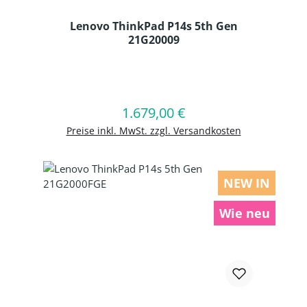
Lenovo ThinkPad P14s 5th Gen
21G20009
Produkt Anzahl: Gib den gewünschten
1.679,00 €
Regulärer Preis:
In den Warenkorb
Preise inkl. MwSt. zzgl. Versandkosten
NEW IN
Wie neu