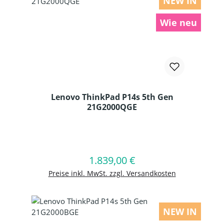
NEW IN
Wie neu
Lenovo ThinkPad P14s 5th Gen
21G2000QGE
Produkt Anzahl: Gib den gewünschten
1.839,00 €
Regulärer Preis:
In den Warenkorb
Preise inkl. MwSt. zzgl. Versandkosten
NEW IN