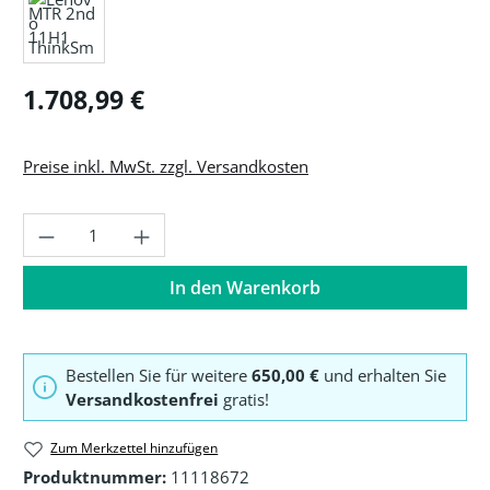
Regulärer Preis:
1.708,99 €
Preise inkl. MwSt. zzgl. Versandkosten
Produkt Anzahl: Gib den gewünschten Wer
In den Warenkorb
Bestellen Sie für weitere
650,00 €
und erhalten Sie
Versandkostenfrei
gratis!
Zum Merkzettel hinzufügen
Produktnummer:
11118672