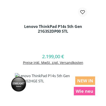
Lenovo ThinkPad P14s 5th Gen
21G3S2DP00 STL
Produkt Anzahl: Gib den gewünschten
2.199,00 €
Regulärer Preis:
In den Warenkorb
Preise inkl. MwSt. zzgl. Versandkosten
NEW IN
Wie neu