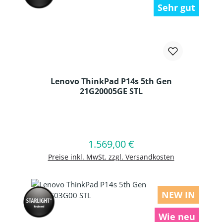
Sehr gut
Lenovo ThinkPad P14s 5th Gen
21G20005GE STL
Produkt Anzahl: Gib den gewünschten
1.569,00 €
Regulärer Preis:
In den Warenkorb
Preise inkl. MwSt. zzgl. Versandkosten
NEW IN
Wie neu