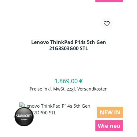
Lenovo ThinkPad P14s 5th Gen
21G3S03G00 STL
Produkt Anzahl: Gib den gewünschten
1.869,00 €
Regulärer Preis:
In den Warenkorb
Preise inkl. MwSt. zzgl. Versandkosten
NEW IN
Wie neu