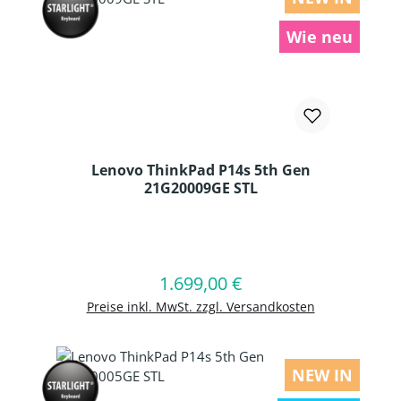
Wie neu
Lenovo ThinkPad P14s 5th Gen
21G20009GE STL
Produkt Anzahl: Gib den gewünschten
1.699,00 €
Regulärer Preis:
In den Warenkorb
Preise inkl. MwSt. zzgl. Versandkosten
NEW IN