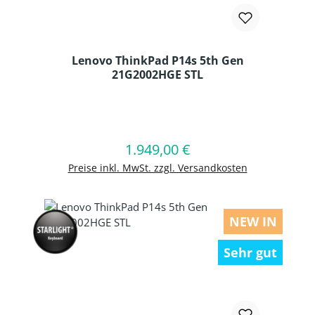
Lenovo ThinkPad P14s 5th Gen
21G2002HGE STL
Produkt Anzahl: Gib den gewünschten
1.949,00 €
Regulärer Preis:
In den Warenkorb
Preise inkl. MwSt. zzgl. Versandkosten
NEW IN
Sehr gut