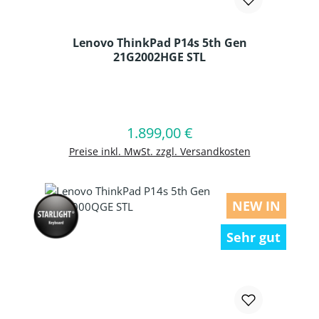
Lenovo ThinkPad P14s 5th Gen
21G2002HGE STL
Produkt Anzahl: Gib den gewünschten
1.899,00 €
Regulärer Preis:
In den Warenkorb
Preise inkl. MwSt. zzgl. Versandkosten
NEW IN
Sehr gut