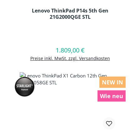
Lenovo ThinkPad P14s 5th Gen
21G2000QGE STL
Produkt Anzahl: Gib den gewünschten
1.809,00 €
Regulärer Preis:
In den Warenkorb
Preise inkl. MwSt. zzgl. Versandkosten
NEW IN
Wie neu