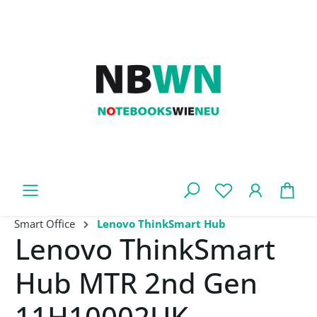
Zum Hauptinhalt springen
War
Smart Office
Lenovo ThinkSmart Hub
Lenovo ThinkSmart
Hub MTR 2nd Gen
11H10002UK