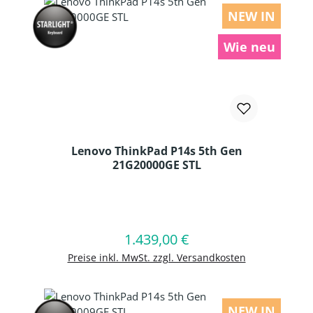
NEW IN
Wie neu
Lenovo ThinkPad P14s 5th Gen
21G20000GE STL
Produkt Anzahl: Gib den gewünschten
1.439,00 €
Regulärer Preis:
In den Warenkorb
Preise inkl. MwSt. zzgl. Versandkosten
NEW IN