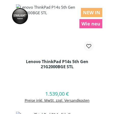
NEW IN
Wie neu
Lenovo ThinkPad P14s 5th Gen
21G2000BGE STL
Produkt Anzahl: Gib den gewünschten
1.539,00 €
Regulärer Preis:
In den Warenkorb
Preise inkl. MwSt. zzgl. Versandkosten