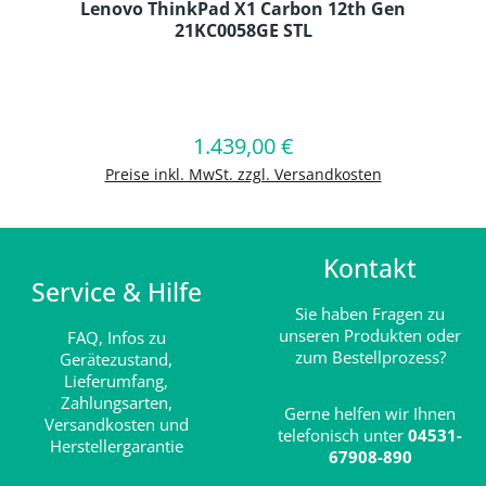
Lenovo ThinkPad X1 Carbon 12th Gen
21KC0058GE STL
Produkt Anzahl: Gib den gewünschten
1.439,00 €
Regulärer Preis:
In den Warenkorb
Preise inkl. MwSt. zzgl. Versandkosten
Kontakt
Service & Hilfe
Sie haben Fragen zu
unseren Produkten oder
FAQ,
Infos zu
zum Bestellprozess?
Gerätezustand,
Lieferumfang,
Zahlungsarten,
Gerne helfen wir Ihnen
Versandkosten und
telefonisch unter
04531-
Herstellergarantie
67908-890