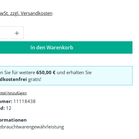
MwSt. zzgl. Versandkosten
Anzahl: Gib den gewünschten Wert ein o
In den Warenkorb
en Sie für weitere
650,00 €
und erhalten Sie
dkostenfrei
gratis!
ttel hinzufügen
mmer:
11118438
d:
12
formationen
ebrauchtwarengewährleistung