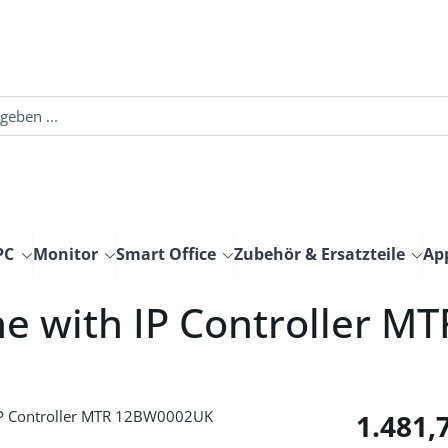
PC
Monitor
Smart Office
Zubehör & Ersatzteile
Ap
e with IP Controller 
Regulärer Pre
1.481,