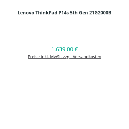
Lenovo ThinkPad P14s 5th Gen 21G2000B
en Wert ein oder benutze die Schaltflä
1.639,00 €
Regulärer Preis:
In den Warenkorb
Preise inkl. MwSt. zzgl. Versandkosten