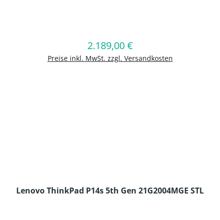
en Wert ein oder benutze die Schaltflä
2.189,00 €
Regulärer Preis:
In den Warenkorb
Preise inkl. MwSt. zzgl. Versandkosten
Lenovo ThinkPad P14s 5th Gen 21G2004MGE STL