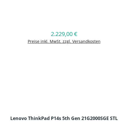
en Wert ein oder benutze die Schaltflä
2.229,00 €
Regulärer Preis:
In den Warenkorb
Preise inkl. MwSt. zzgl. Versandkosten
Lenovo ThinkPad P14s 5th Gen 21G2000SGE STL