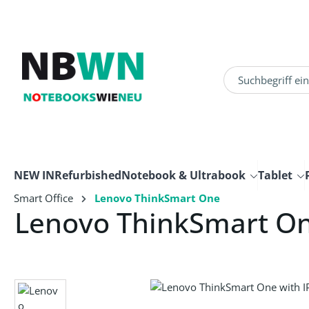
um Hauptinhalt springen
Zur Suche springen
NEW IN
Refurbished
Notebook & Ultrabook
Tablet
Smart Office
Lenovo ThinkSmart One
Lenovo ThinkSmart On
Bildergalerie überspringen