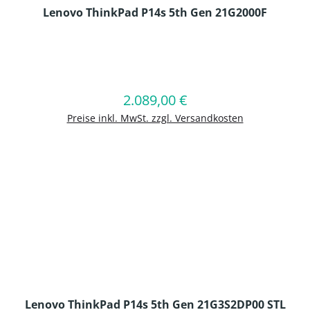
Lenovo ThinkPad P14s 5th Gen 21G2000F
en Wert ein oder benutze die Schaltflä
2.089,00 €
Regulärer Preis:
In den Warenkorb
Preise inkl. MwSt. zzgl. Versandkosten
Lenovo ThinkPad P14s 5th Gen 21G3S2DP00 STL