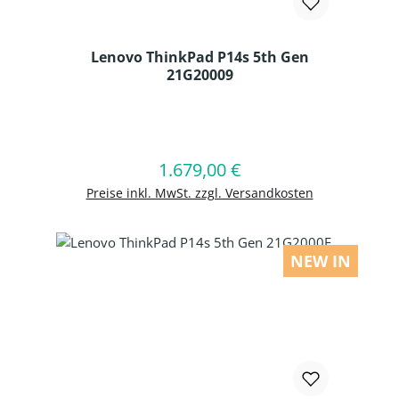
Lenovo ThinkPad P14s 5th Gen
21G20009
Produkt Anzahl: Gib den gewünschten
1.679,00 €
Regulärer Preis:
In den Warenkorb
Preise inkl. MwSt. zzgl. Versandkosten
NEW IN