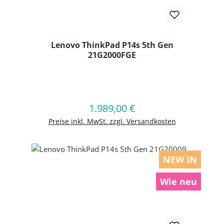
Lenovo ThinkPad P14s 5th Gen
21G2000FGE
Produkt Anzahl: Gib den gewünschten
1.989,00 €
Regulärer Preis:
In den Warenkorb
Preise inkl. MwSt. zzgl. Versandkosten
NEW IN
Wie neu