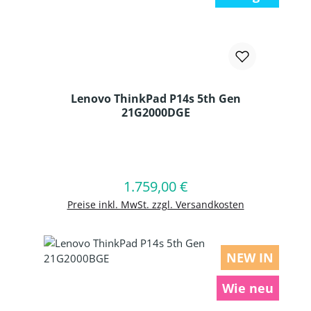
Lenovo ThinkPad P14s 5th Gen
21G2000DGE
Produkt Anzahl: Gib den gewünschten
1.759,00 €
Regulärer Preis:
In den Warenkorb
Preise inkl. MwSt. zzgl. Versandkosten
NEW IN
Wie neu