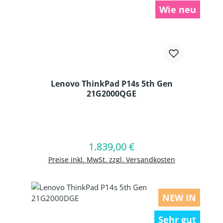
Wie neu
Lenovo ThinkPad P14s 5th Gen
21G2000QGE
Produkt Anzahl: Gib den gewünschten
1.839,00 €
Regulärer Preis:
In den Warenkorb
Preise inkl. MwSt. zzgl. Versandkosten
NEW IN
Sehr gut