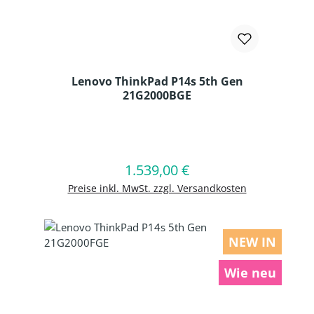
Lenovo ThinkPad P14s 5th Gen
21G2000BGE
Produkt Anzahl: Gib den gewünschten
1.539,00 €
Regulärer Preis:
In den Warenkorb
Preise inkl. MwSt. zzgl. Versandkosten
NEW IN
Wie neu