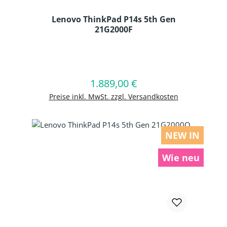
Lenovo ThinkPad P14s 5th Gen
21G2000F
Produkt Anzahl: Gib den gewünschten
1.889,00 €
Regulärer Preis:
In den Warenkorb
Preise inkl. MwSt. zzgl. Versandkosten
NEW IN
Wie neu