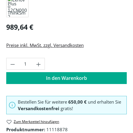
Regulärer Preis:
989,64 €
Preise inkl. MwSt. zzgl. Versandkosten
Produkt Anzahl: Gib den gewünschten Wer
In den Warenkorb
Bestellen Sie für weitere
650,00 €
und erhalten Sie
Versandkostenfrei
gratis!
Zum Merkzettel hinzufügen
Produktnummer:
11118878