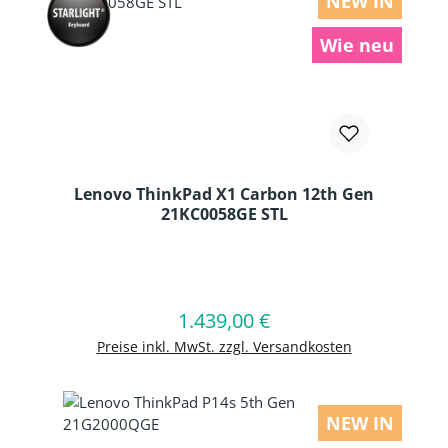
NEW IN
Wie neu
Lenovo ThinkPad X1 Carbon 12th Gen
21KC0058GE STL
Produkt Anzahl: Gib den gewünschten
1.439,00 €
Regulärer Preis:
In den Warenkorb
Preise inkl. MwSt. zzgl. Versandkosten
NEW IN