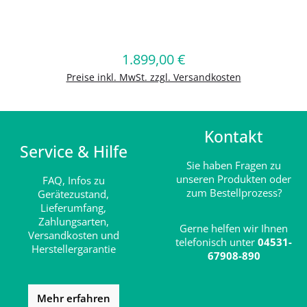
Produkt Anzahl: Gib den gewünschten
1.899,00 €
Regulärer Preis:
In den Warenkorb
Preise inkl. MwSt. zzgl. Versandkosten
Kontakt
Service & Hilfe
Sie haben Fragen zu
unseren Produkten oder
FAQ,
Infos zu
zum Bestellprozess?
Gerätezustand,
Lieferumfang,
Zahlungsarten,
Gerne helfen wir Ihnen
Versandkosten und
telefonisch unter
04531-
Herstellergarantie
67908-890
Mehr erfahren