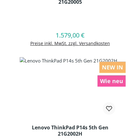
21G20005
Produkt Anzahl: Gib den gewünschten
1.579,00 €
Regulärer Preis:
In den Warenkorb
Preise inkl. MwSt. zzgl. Versandkosten
NEW IN
Wie neu
Lenovo ThinkPad P14s 5th Gen
21G2002H