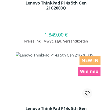
Lenovo ThinkPad P14s 5th Gen
21G2000Q
Produkt Anzahl: Gib den gewünschten
1.849,00 €
Regulärer Preis:
In den Warenkorb
Preise inkl. MwSt. zzgl. Versandkosten
NEW IN
Wie neu
Lenovo ThinkPad P14s 5th Gen