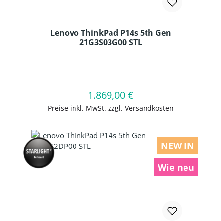
Lenovo ThinkPad P14s 5th Gen
21G3S03G00 STL
Produkt Anzahl: Gib den gewünschten
1.869,00 €
Regulärer Preis:
In den Warenkorb
Preise inkl. MwSt. zzgl. Versandkosten
NEW IN
Wie neu