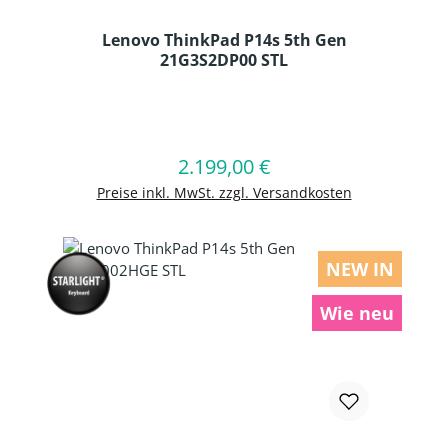
Lenovo ThinkPad P14s 5th Gen
21G3S2DP00 STL
Produkt Anzahl: Gib den gewünschten
2.199,00 €
Regulärer Preis:
In den Warenkorb
Preise inkl. MwSt. zzgl. Versandkosten
NEW IN
Wie neu