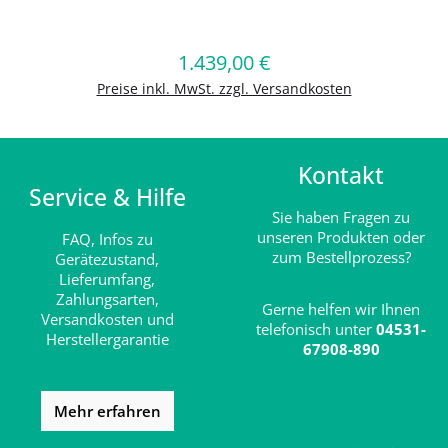
Produkt Anzahl: Gib den gewünschten
1.439,00 €
Regulärer Preis:
In den Warenkorb
Preise inkl. MwSt. zzgl. Versandkosten
Kontakt
Service & Hilfe
Sie haben Fragen zu
unseren Produkten oder
FAQ,
Infos zu
zum Bestellprozess?
Gerätezustand,
Lieferumfang,
Zahlungsarten,
Gerne helfen wir Ihnen
Versandkosten und
telefonisch unter
04531-
Herstellergarantie
67908-890
Mehr erfahren