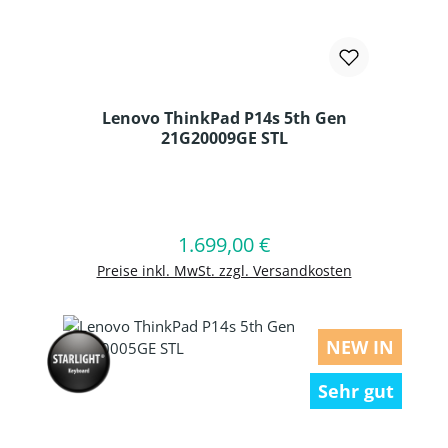
Lenovo ThinkPad P14s 5th Gen
21G20009GE STL
Produkt Anzahl: Gib den gewünschten
1.699,00 €
Regulärer Preis:
In den Warenkorb
Preise inkl. MwSt. zzgl. Versandkosten
NEW IN
Sehr gut