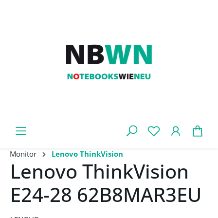
Zum Hauptinhalt springen
War
Monitor
Lenovo ThinkVision
Lenovo ThinkVision
E24-28 62B8MAR3EU