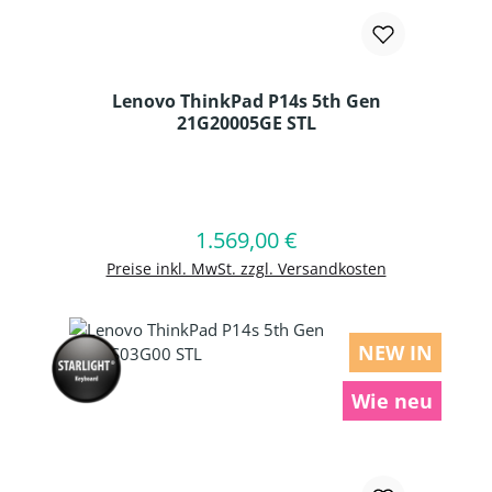
Lenovo ThinkPad P14s 5th Gen
21G20005GE STL
Produkt Anzahl: Gib den gewünschten
1.569,00 €
Regulärer Preis:
In den Warenkorb
Preise inkl. MwSt. zzgl. Versandkosten
NEW IN
Wie neu