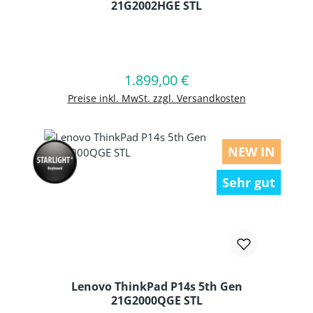
21G2002HGE STL
Produkt Anzahl: Gib den gewünschten
1.899,00 €
Regulärer Preis:
In den Warenkorb
Preise inkl. MwSt. zzgl. Versandkosten
NEW IN
Sehr gut
Lenovo ThinkPad P14s 5th Gen
21G2000QGE STL