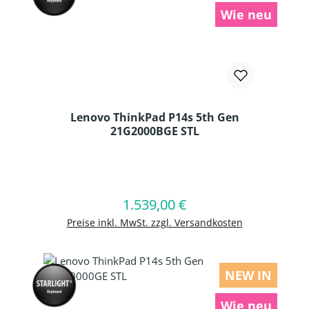
Wie neu
Lenovo ThinkPad P14s 5th Gen
21G2000BGE STL
Produkt Anzahl: Gib den gewünschten
1.539,00 €
Regulärer Preis:
In den Warenkorb
Preise inkl. MwSt. zzgl. Versandkosten
NEW IN
Wie neu