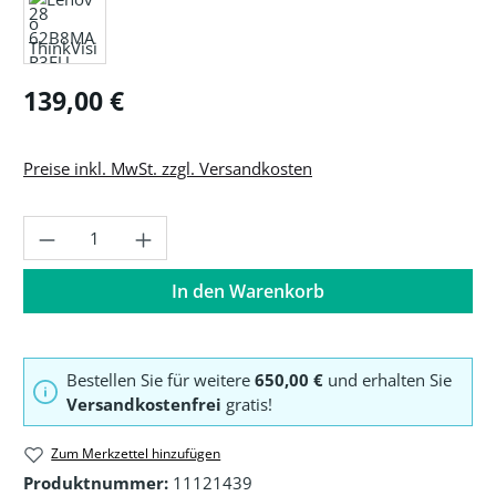
Regulärer Preis:
139,00 €
Preise inkl. MwSt. zzgl. Versandkosten
Produkt Anzahl: Gib den gewünschten Wer
In den Warenkorb
Bestellen Sie für weitere
650,00 €
und erhalten Sie
Versandkostenfrei
gratis!
Zum Merkzettel hinzufügen
Produktnummer:
11121439