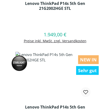
Lenovo ThinkPad P14s 5th Gen
21G2002HGE STL
Produkt Anzahl: Gib den gewünschten
1.949,00 €
Regulärer Preis:
In den Warenkorb
Preise inkl. MwSt. zzgl. Versandkosten
NEW IN
Sehr gut
Lenovo ThinkPad P14s 5th Gen