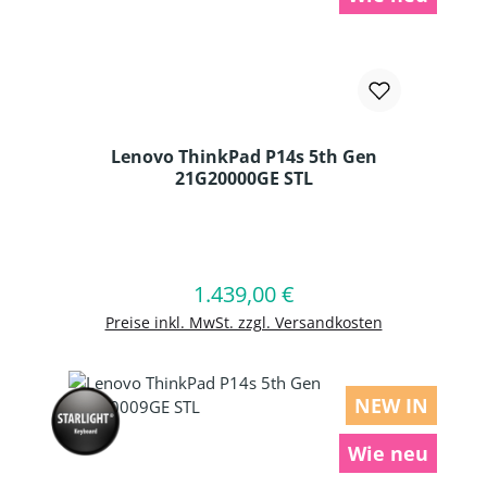
Lenovo ThinkPad P14s 5th Gen
21G20000GE STL
Produkt Anzahl: Gib den gewünschten
1.439,00 €
Regulärer Preis:
In den Warenkorb
Preise inkl. MwSt. zzgl. Versandkosten
NEW IN
Wie neu