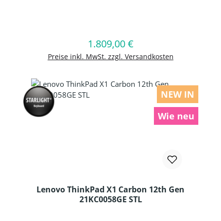
Produkt Anzahl: Gib den gewünschten
1.809,00 €
Regulärer Preis:
In den Warenkorb
Preise inkl. MwSt. zzgl. Versandkosten
NEW IN
Wie neu
Lenovo ThinkPad X1 Carbon 12th Gen
21KC0058GE STL