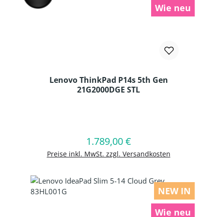
Wie neu
Lenovo ThinkPad P14s 5th Gen
21G2000DGE STL
Produkt Anzahl: Gib den gewünschten
1.789,00 €
Regulärer Preis:
In den Warenkorb
Preise inkl. MwSt. zzgl. Versandkosten
NEW IN
Wie neu