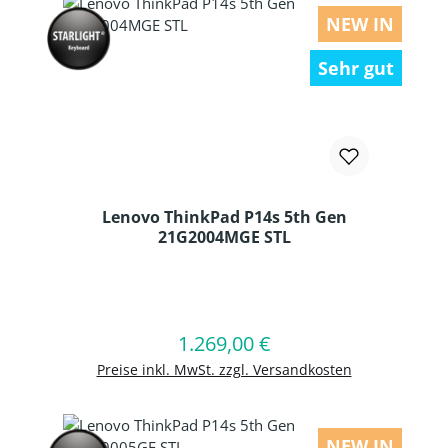
NEW IN
Sehr gut
Lenovo ThinkPad P14s 5th Gen
21G2004MGE STL
Produkt Anzahl: Gib den gewünschten
1.269,00 €
Regulärer Preis:
In den Warenkorb
Preise inkl. MwSt. zzgl. Versandkosten
NEW IN