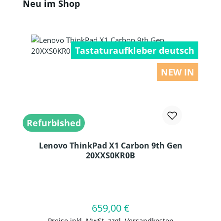
Produktgalerie überspringen
Neu im Shop
Tastaturaufkleber deutsch
NEW IN
Refurbished
Lenovo ThinkPad X1 Carbon 9th Gen
20XXS0KR0B
Produkt Anzahl: Gib den gewünschten
659,00 €
Regulärer Preis:
In den Warenkorb
Preise inkl. MwSt. zzgl. Versandkosten