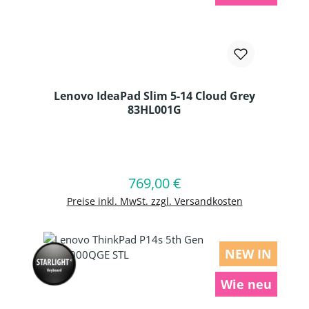
Lenovo IdeaPad Slim 5-14 Cloud Grey
83HL001G
Produkt Anzahl: Gib den gewünschten
769,00 €
Regulärer Preis:
In den Warenkorb
Preise inkl. MwSt. zzgl. Versandkosten
NEW IN
Wie neu