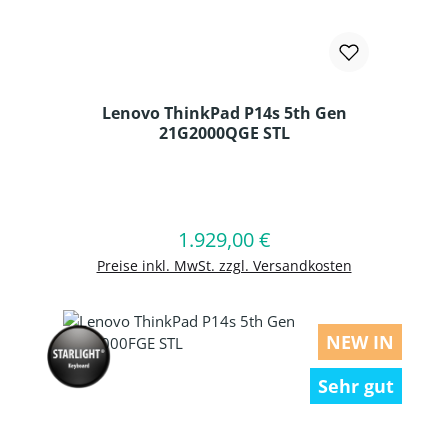
Lenovo ThinkPad P14s 5th Gen
21G2000QGE STL
Produkt Anzahl: Gib den gewünschten
1.929,00 €
Regulärer Preis:
In den Warenkorb
Preise inkl. MwSt. zzgl. Versandkosten
NEW IN
Sehr gut