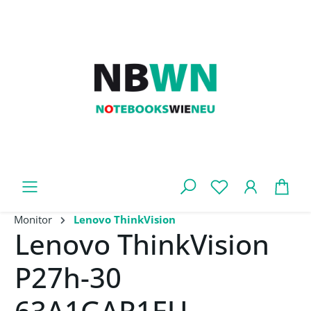
Zum Hauptinhalt springen
War
Monitor
Lenovo ThinkVision
Lenovo ThinkVision
P27h-30
63A1GAR1EU