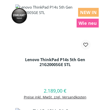
NEW IN
Wie neu
Lenovo ThinkPad P14s 5th Gen
21G2000SGE STL
Produkt Anzahl: Gib den gewünschten
2.189,00 €
Regulärer Preis:
In den Warenkorb
Preise inkl. MwSt. zzgl. Versandkosten