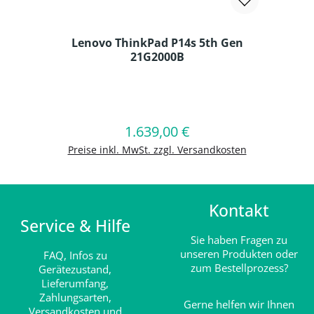
Lenovo ThinkPad P14s 5th Gen
21G2000B
Produkt Anzahl: Gib den gewünschten
1.639,00 €
Regulärer Preis:
In den Warenkorb
Preise inkl. MwSt. zzgl. Versandkosten
Kontakt
Service & Hilfe
Sie haben Fragen zu
unseren Produkten oder
FAQ,
Infos zu
zum Bestellprozess?
Gerätezustand,
Lieferumfang,
Zahlungsarten,
Gerne helfen wir Ihnen
Versandkosten und