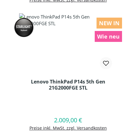
NEW IN
Wie neu
Lenovo ThinkPad P14s 5th Gen
21G2000FGE STL
Produkt Anzahl: Gib den gewünschten
2.009,00 €
Regulärer Preis:
In den Warenkorb
Preise inkl. MwSt. zzgl. Versandkosten