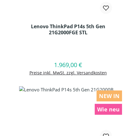
Lenovo ThinkPad P14s 5th Gen
21G2000FGE STL
Produkt Anzahl: Gib den gewünschten
1.969,00 €
Regulärer Preis:
In den Warenkorb
Preise inkl. MwSt. zzgl. Versandkosten
NEW IN
Wie neu