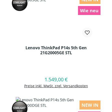
Wie neu
Lenovo ThinkPad P14s 5th Gen
21G20005GE STL
Produkt Anzahl: Gib den gewünschten
1.549,00 €
Regulärer Preis:
In den Warenkorb
Preise inkl. MwSt. zzgl. Versandkosten
NEW IN