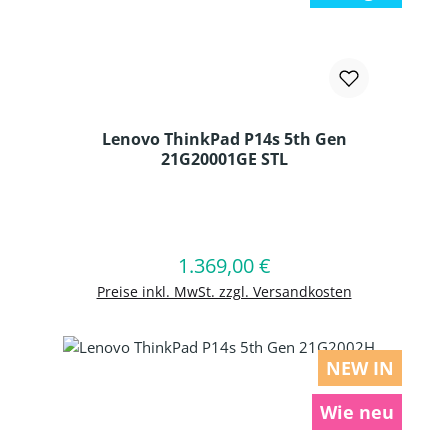
Lenovo ThinkPad P14s 5th Gen
21G20001GE STL
Produkt Anzahl: Gib den gewünschten
1.369,00 €
Regulärer Preis:
In den Warenkorb
Preise inkl. MwSt. zzgl. Versandkosten
NEW IN
Wie neu