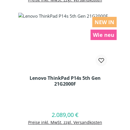
NEW IN
Wie neu
Lenovo ThinkPad P14s 5th Gen
21G2000F
Produkt Anzahl: Gib den gewünschten
2.089,00 €
Regulärer Preis:
In den Warenkorb
Preise inkl. MwSt. zzgl. Versandkosten