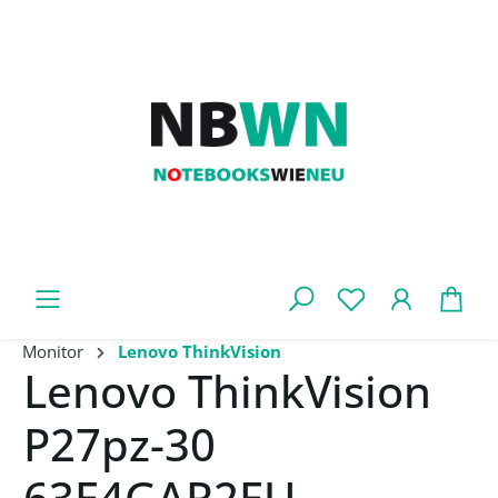
Zum Hauptinhalt springen
War
Monitor
Lenovo ThinkVision
Lenovo ThinkVision
P27pz-30
63E4GAR2EU