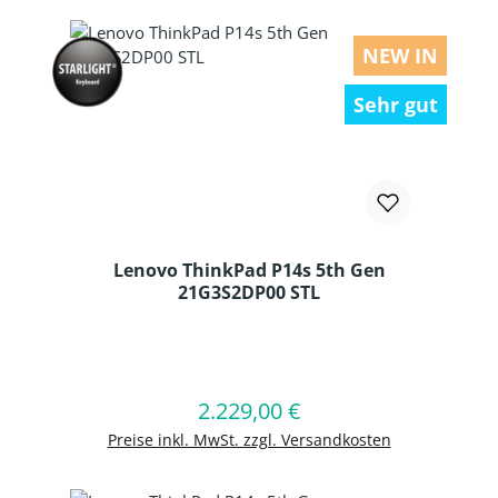
NEW IN
Sehr gut
Lenovo ThinkPad P14s 5th Gen
21G3S2DP00 STL
Produkt Anzahl: Gib den gewünschten
2.229,00 €
Regulärer Preis:
In den Warenkorb
Preise inkl. MwSt. zzgl. Versandkosten