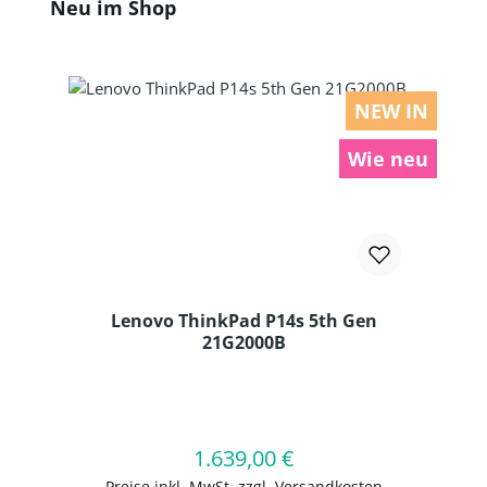
Produktgalerie überspringen
Neu im Shop
NEW IN
Wie neu
Lenovo ThinkPad P14s 5th Gen
21G2000B
Produkt Anzahl: Gib den gewünschten
1.639,00 €
Regulärer Preis:
In den Warenkorb
Preise inkl. MwSt. zzgl. Versandkosten