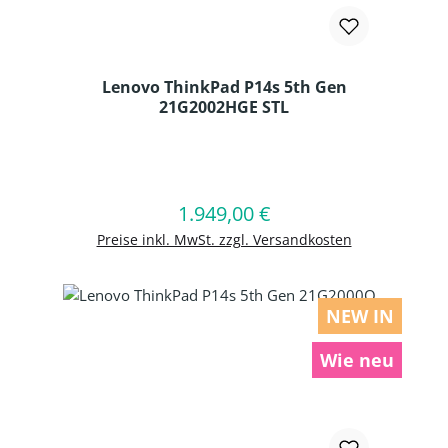
Lenovo ThinkPad P14s 5th Gen
21G2002HGE STL
Produkt Anzahl: Gib den gewünschten
1.949,00 €
Regulärer Preis:
In den Warenkorb
Preise inkl. MwSt. zzgl. Versandkosten
NEW IN
Wie neu