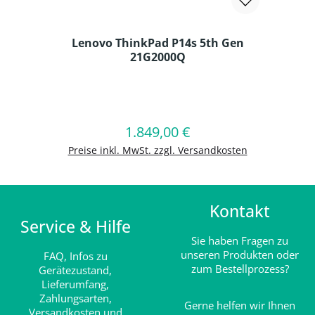
Lenovo ThinkPad P14s 5th Gen
21G2000Q
Produkt Anzahl: Gib den gewünschten
1.849,00 €
Regulärer Preis:
In den Warenkorb
Preise inkl. MwSt. zzgl. Versandkosten
Kontakt
Service & Hilfe
Sie haben Fragen zu
unseren Produkten oder
FAQ,
Infos zu
zum Bestellprozess?
Gerätezustand,
Lieferumfang,
Zahlungsarten,
Gerne helfen wir Ihnen
Versandkosten und