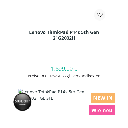
Lenovo ThinkPad P14s 5th Gen
21G2002H
Produkt Anzahl: Gib den gewünschten
1.899,00 €
Regulärer Preis:
In den Warenkorb
Preise inkl. MwSt. zzgl. Versandkosten
NEW IN
Wie neu