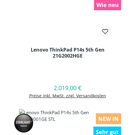
Wie neu
Lenovo ThinkPad P14s 5th Gen
21G2002HGE
Produkt Anzahl: Gib den gewünschten
2.019,00 €
Regulärer Preis:
In den Warenkorb
Preise inkl. MwSt. zzgl. Versandkosten
NEW IN
Sehr gut