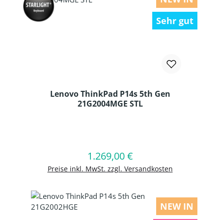
Sehr gut
Lenovo ThinkPad P14s 5th Gen
21G2004MGE STL
Produkt Anzahl: Gib den gewünschten
1.269,00 €
Regulärer Preis:
In den Warenkorb
Preise inkl. MwSt. zzgl. Versandkosten
NEW IN