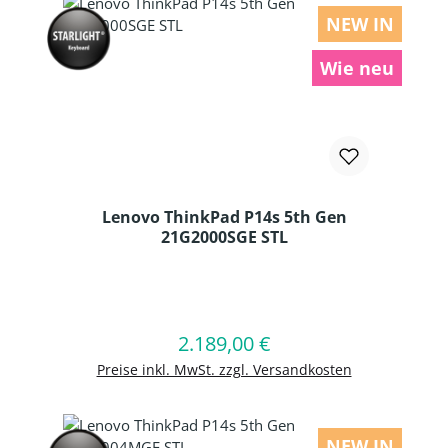
NEW IN
Wie neu
Lenovo ThinkPad P14s 5th Gen
21G2000SGE STL
Produkt Anzahl: Gib den gewünschten
2.189,00 €
Regulärer Preis:
In den Warenkorb
Preise inkl. MwSt. zzgl. Versandkosten
NEW IN