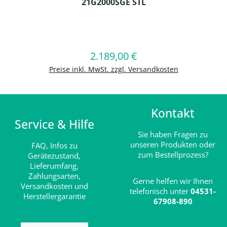
21G2000SGE STL
Produkt Anzahl: Gib den gewünschten
2.189,00 €
Regulärer Preis:
In den Warenkorb
Preise inkl. MwSt. zzgl. Versandkosten
Kontakt
Service & Hilfe
Sie haben Fragen zu
unseren Produkten oder
FAQ,
Infos zu
zum Bestellprozess?
Gerätezustand,
Lieferumfang,
Zahlungsarten,
Gerne helfen wir Ihnen
Versandkosten und
telefonisch unter
04531-
Herstellergarantie
67908-890