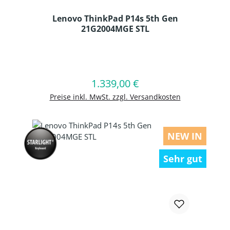
Lenovo ThinkPad P14s 5th Gen
21G2004MGE STL
Produkt Anzahl: Gib den gewünschten
1.339,00 €
Regulärer Preis:
In den Warenkorb
Preise inkl. MwSt. zzgl. Versandkosten
NEW IN
Sehr gut