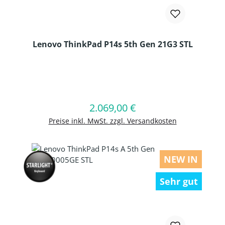
Lenovo ThinkPad P14s 5th Gen 21G3 STL
Produkt Anzahl: Gib den gewünschten
2.069,00 €
Regulärer Preis:
In den Warenkorb
Preise inkl. MwSt. zzgl. Versandkosten
NEW IN
Sehr gut