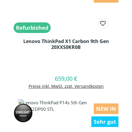
Refurbished
Lenovo ThinkPad X1 Carbon 9th Gen
20XXS0KR0B
Produkt Anzahl: Gib den gewünschten
659,00 €
Regulärer Preis:
In den Warenkorb
Preise inkl. MwSt. zzgl. Versandkosten
NEW IN
Sehr gut