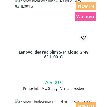
NEW IN
Wie neu
Lenovo IdeaPad Slim 5-14 Cloud Grey
83HL001G
Produkt Anzahl: Gib den gewünschten
769,00 €
Regulärer Preis:
In den Warenkorb
Preise inkl. MwSt. zzgl. Versandkosten
NEW IN