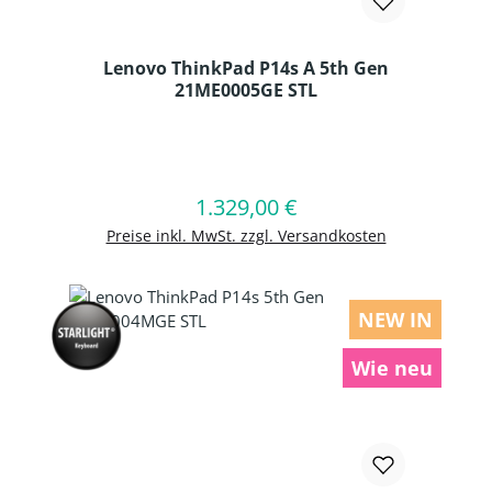
Lenovo ThinkPad P14s A 5th Gen
21ME0005GE STL
Produkt Anzahl: Gib den gewünschten
1.329,00 €
Regulärer Preis:
In den Warenkorb
Preise inkl. MwSt. zzgl. Versandkosten
NEW IN
Wie neu