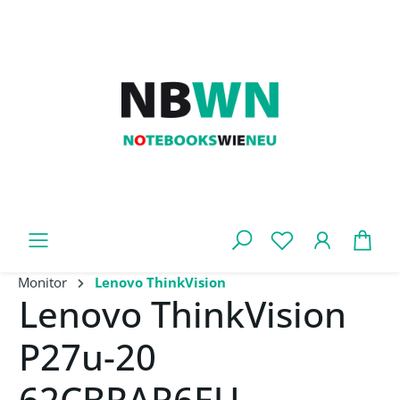
Zum Hauptinhalt springen
War
Monitor
Lenovo ThinkVision
Lenovo ThinkVision
P27u-20
62CBRAR6EU