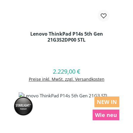
Lenovo ThinkPad P14s 5th Gen
21G3S2DP00 STL
Produkt Anzahl: Gib den gewünschten
2.229,00 €
Regulärer Preis:
In den Warenkorb
Preise inkl. MwSt. zzgl. Versandkosten
NEW IN
Wie neu