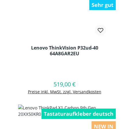
Sehr gut
Lenovo ThinkVision P32ud-40
64A8GAR2EU
Produkt Anzahl: Gib den gewünschten
519,00 €
Regulärer Preis:
In den Warenkorb
Preise inkl. MwSt. zzgl. Versandkosten
Tastaturaufkleber deutsch
NEW IN