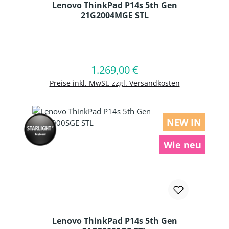
Lenovo ThinkPad P14s 5th Gen
21G2004MGE STL
Produkt Anzahl: Gib den gewünschten
1.269,00 €
Regulärer Preis:
In den Warenkorb
Preise inkl. MwSt. zzgl. Versandkosten
NEW IN
Wie neu
Lenovo ThinkPad P14s 5th Gen