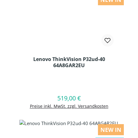
Lenovo ThinkVision P32ud-40
64A8GAR2EU
Produkt Anzahl: Gib den gewünschten
519,00 €
Regulärer Preis:
In den Warenkorb
Preise inkl. MwSt. zzgl. Versandkosten
NEW IN