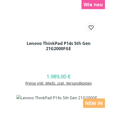
Wie neu
Lenovo ThinkPad P14s 5th Gen
21G2000FGE
Produkt Anzahl: Gib den gewünschten
1.989,00 €
Regulärer Preis:
In den Warenkorb
Preise inkl. MwSt. zzgl. Versandkosten
NEW IN