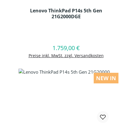
Lenovo ThinkPad P14s 5th Gen
21G2000DGE
Produkt Anzahl: Gib den gewünschten
1.759,00 €
Regulärer Preis:
In den Warenkorb
Preise inkl. MwSt. zzgl. Versandkosten
NEW IN