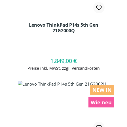
Lenovo ThinkPad P14s 5th Gen
21G2000Q
Produkt Anzahl: Gib den gewünschten
1.849,00 €
Regulärer Preis:
In den Warenkorb
Preise inkl. MwSt. zzgl. Versandkosten
NEW IN
Wie neu