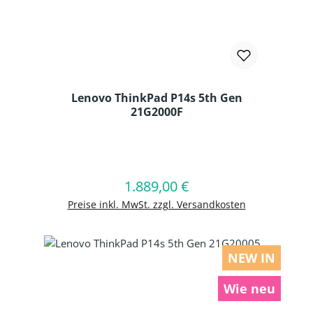
Lenovo ThinkPad P14s 5th Gen
21G2000F
Produkt Anzahl: Gib den gewünschten
1.889,00 €
Regulärer Preis:
In den Warenkorb
Preise inkl. MwSt. zzgl. Versandkosten
NEW IN
Wie neu