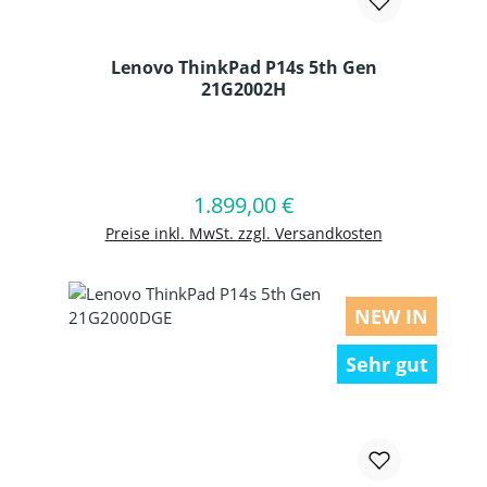
Lenovo ThinkPad P14s 5th Gen
21G2002H
Produkt Anzahl: Gib den gewünschten
1.899,00 €
Regulärer Preis:
In den Warenkorb
Preise inkl. MwSt. zzgl. Versandkosten
NEW IN
Sehr gut