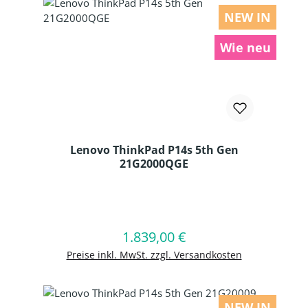
NEW IN
Wie neu
Lenovo ThinkPad P14s 5th Gen
21G2000QGE
Produkt Anzahl: Gib den gewünschten
1.839,00 €
Regulärer Preis:
In den Warenkorb
Preise inkl. MwSt. zzgl. Versandkosten
NEW IN