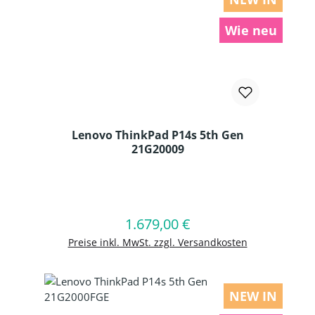
Wie neu
Lenovo ThinkPad P14s 5th Gen
21G20009
Produkt Anzahl: Gib den gewünschten
1.679,00 €
Regulärer Preis:
In den Warenkorb
Preise inkl. MwSt. zzgl. Versandkosten
NEW IN