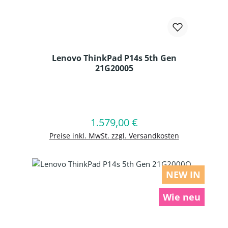
Lenovo ThinkPad P14s 5th Gen
21G20005
Produkt Anzahl: Gib den gewünschten
1.579,00 €
Regulärer Preis:
In den Warenkorb
Preise inkl. MwSt. zzgl. Versandkosten
NEW IN
Wie neu