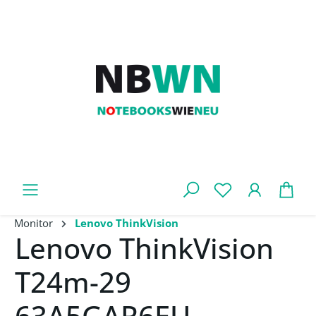
Zum Hauptinhalt springen
War
Monitor
Lenovo ThinkVision
Lenovo ThinkVision
T24m-29
63A5GAR6EU