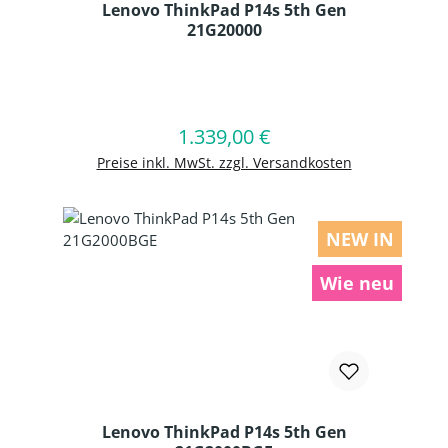
Lenovo ThinkPad P14s 5th Gen
21G20000
Produkt Anzahl: Gib den gewünschten
1.339,00 €
Regulärer Preis:
In den Warenkorb
Preise inkl. MwSt. zzgl. Versandkosten
NEW IN
Wie neu
Lenovo ThinkPad P14s 5th Gen