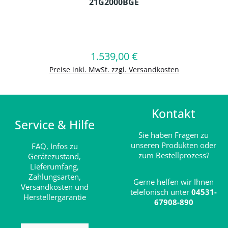
21G2000BGE
Produkt Anzahl: Gib den gewünschten
1.539,00 €
Regulärer Preis:
In den Warenkorb
Preise inkl. MwSt. zzgl. Versandkosten
Kontakt
Service & Hilfe
Sie haben Fragen zu
unseren Produkten oder
FAQ,
Infos zu
zum Bestellprozess?
Gerätezustand,
Lieferumfang,
Zahlungsarten,
Gerne helfen wir Ihnen
Versandkosten und
telefonisch unter
04531-
Herstellergarantie
67908-890