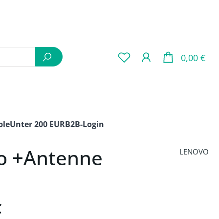
War
0,00 €
ple
Unter 200 EUR
B2B-Login
ro +Antenne
LENOVO
is:
€