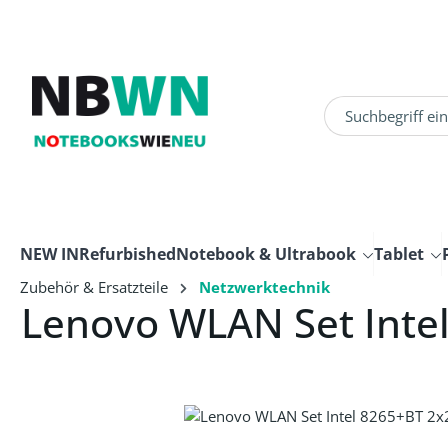
um Hauptinhalt springen
Zur Suche springen
NEW IN
Refurbished
Notebook & Ultrabook
Tablet
Zubehör & Ersatzteile
Netzwerktechnik
Lenovo WLAN Set Inte
Bildergalerie überspringen