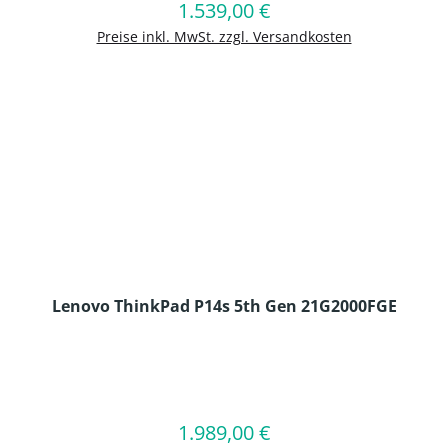
1.539,00 €
Regulärer Preis:
In den Warenkorb
Preise inkl. MwSt. zzgl. Versandkosten
Lenovo ThinkPad P14s 5th Gen 21G2000FGE
en Wert ein oder benutze die Schaltflä
1.989,00 €
Regulärer Preis:
In den Warenkorb