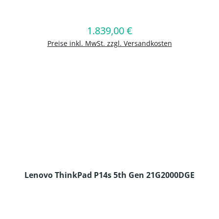
en Wert ein oder benutze die Schaltflä
1.839,00 €
Regulärer Preis:
In den Warenkorb
Preise inkl. MwSt. zzgl. Versandkosten
Lenovo ThinkPad P14s 5th Gen 21G2000DGE
en Wert ein oder benutze die Schaltflä