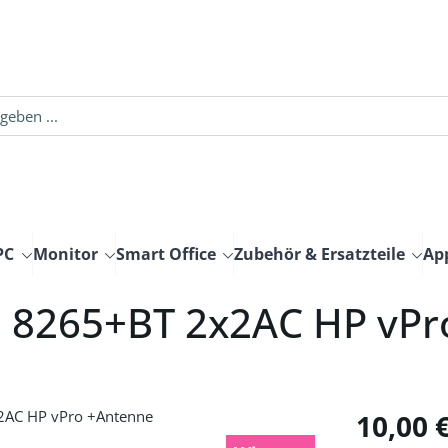
PC
Monitor
Smart Office
Zubehör & Ersatzteile
Ap
l 8265+BT 2x2AC HP vP
Regulärer Pre
10,00 