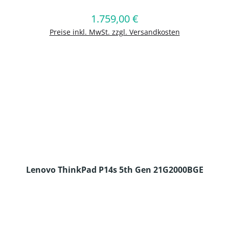
1.759,00 €
Regulärer Preis:
In den Warenkorb
Preise inkl. MwSt. zzgl. Versandkosten
Lenovo ThinkPad P14s 5th Gen 21G2000BGE
en Wert ein oder benutze die Schaltflä