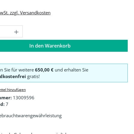
MwSt. zzgl. Versandkosten
Anzahl: Gib den gewünschten Wert ein o
In den Warenkorb
en Sie für weitere
650,00 €
und erhalten Sie
dkostenfrei
gratis!
ttel hinzufügen
mmer:
13009596
d:
7
ebrauchtwarengewährleistung