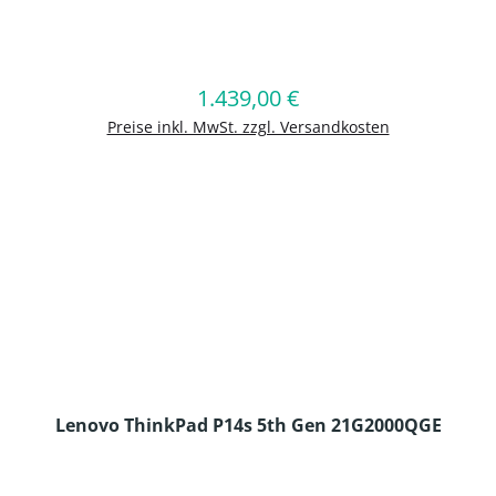
en Wert ein oder benutze die Schaltflä
1.439,00 €
Regulärer Preis:
In den Warenkorb
Preise inkl. MwSt. zzgl. Versandkosten
Lenovo ThinkPad P14s 5th Gen 21G2000QGE