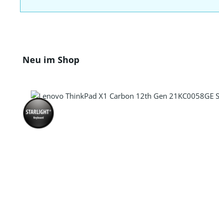
Produktgalerie überspringen
Neu im Shop