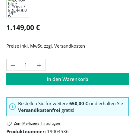
Regulärer Preis:
1.149,00 €
Preise inkl. MwSt. zzgl. Versandkosten
Produkt Anzahl: Gib den gewünschten Wer
In den Warenkorb
Bestellen Sie für weitere
650,00 €
und erhalten Sie
Versandkostenfrei
gratis!
Zum Merkzettel hinzufügen
Produktnummer:
19004536