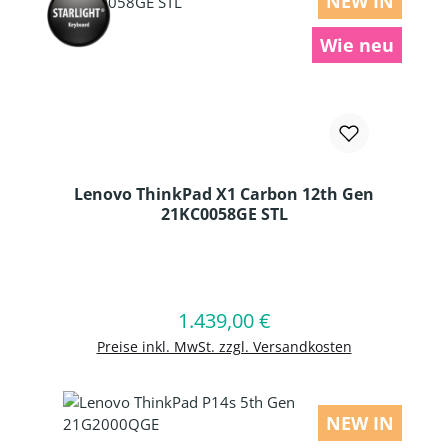
NEW IN
Wie neu
Lenovo ThinkPad X1 Carbon 12th Gen
21KC0058GE STL
Produkt Anzahl: Gib den gewünschten
1.439,00 €
Regulärer Preis:
In den Warenkorb
Preise inkl. MwSt. zzgl. Versandkosten
NEW IN