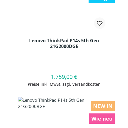
Lenovo ThinkPad P14s 5th Gen
21G2000DGE
Produkt Anzahl: Gib den gewünschten
1.759,00 €
Regulärer Preis:
In den Warenkorb
Preise inkl. MwSt. zzgl. Versandkosten
NEW IN
Wie neu