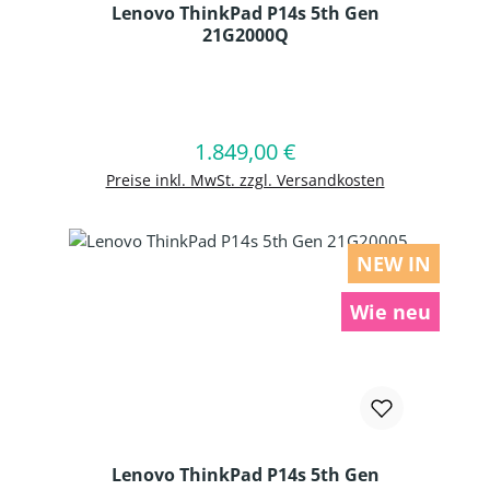
Lenovo ThinkPad P14s 5th Gen
21G2000Q
Produkt Anzahl: Gib den gewünschten
1.849,00 €
Regulärer Preis:
In den Warenkorb
Preise inkl. MwSt. zzgl. Versandkosten
NEW IN
Wie neu
Lenovo ThinkPad P14s 5th Gen