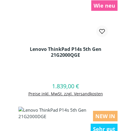
Wie neu
Lenovo ThinkPad P14s 5th Gen
21G2000QGE
Produkt Anzahl: Gib den gewünschten
1.839,00 €
Regulärer Preis:
In den Warenkorb
Preise inkl. MwSt. zzgl. Versandkosten
NEW IN
Sehr gut