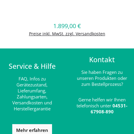
Produkt Anzahl: Gib den gewünschten
1.899,00 €
Regulärer Preis:
In den Warenkorb
Preise inkl. MwSt. zzgl. Versandkosten
Kontakt
Service & Hilfe
Sie haben Fragen zu
unseren Produkten oder
FAQ,
Infos zu
zum Bestellprozess?
Gerätezustand,
Lieferumfang,
Zahlungsarten,
Gerne helfen wir Ihnen
Versandkosten und
telefonisch unter
04531-
Herstellergarantie
67908-890
Mehr erfahren