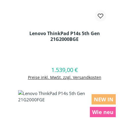
Lenovo ThinkPad P14s 5th Gen
21G2000BGE
Produkt Anzahl: Gib den gewünschten
1.539,00 €
Regulärer Preis:
In den Warenkorb
Preise inkl. MwSt. zzgl. Versandkosten
NEW IN
Wie neu