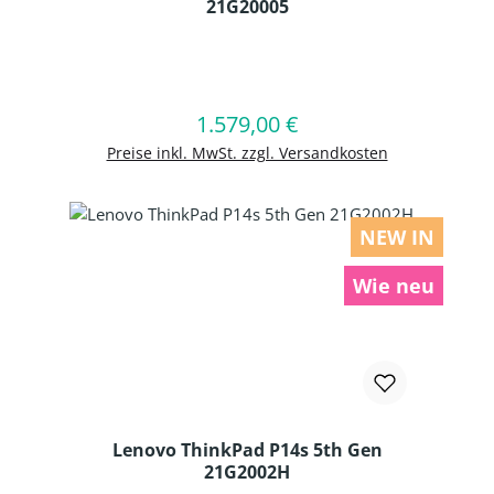
21G20005
Produkt Anzahl: Gib den gewünschten
1.579,00 €
Regulärer Preis:
In den Warenkorb
Preise inkl. MwSt. zzgl. Versandkosten
NEW IN
Wie neu
Lenovo ThinkPad P14s 5th Gen
21G2002H