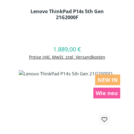
Lenovo ThinkPad P14s 5th Gen
21G2000F
Produkt Anzahl: Gib den gewünschten
1.889,00 €
Regulärer Preis:
In den Warenkorb
Preise inkl. MwSt. zzgl. Versandkosten
NEW IN
Wie neu