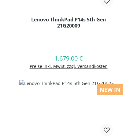
Lenovo ThinkPad P14s 5th Gen
21G20009
Produkt Anzahl: Gib den gewünschten
1.679,00 €
Regulärer Preis:
In den Warenkorb
Preise inkl. MwSt. zzgl. Versandkosten
NEW IN