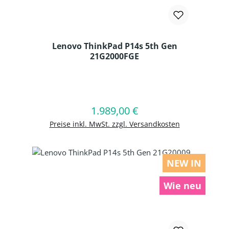
Lenovo ThinkPad P14s 5th Gen
21G2000FGE
Produkt Anzahl: Gib den gewünschten
1.989,00 €
Regulärer Preis:
In den Warenkorb
Preise inkl. MwSt. zzgl. Versandkosten
NEW IN
Wie neu