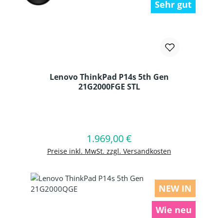
Sehr gut
Lenovo ThinkPad P14s 5th Gen
21G2000FGE STL
Produkt Anzahl: Gib den gewünschten
1.969,00 €
Regulärer Preis:
In den Warenkorb
Preise inkl. MwSt. zzgl. Versandkosten
NEW IN
Wie neu