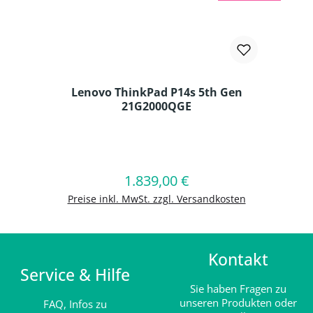
Lenovo ThinkPad P14s 5th Gen
21G2000QGE
Produkt Anzahl: Gib den gewünschten
1.839,00 €
Regulärer Preis:
In den Warenkorb
Preise inkl. MwSt. zzgl. Versandkosten
Kontakt
Service & Hilfe
Sie haben Fragen zu
unseren Produkten oder
FAQ,
Infos zu