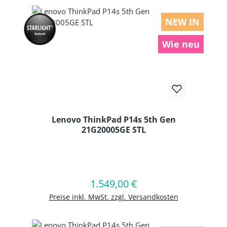
NEW IN
Wie neu
Lenovo ThinkPad P14s 5th Gen
21G20005GE STL
Produkt Anzahl: Gib den gewünschten
1.549,00 €
Regulärer Preis:
In den Warenkorb
Preise inkl. MwSt. zzgl. Versandkosten