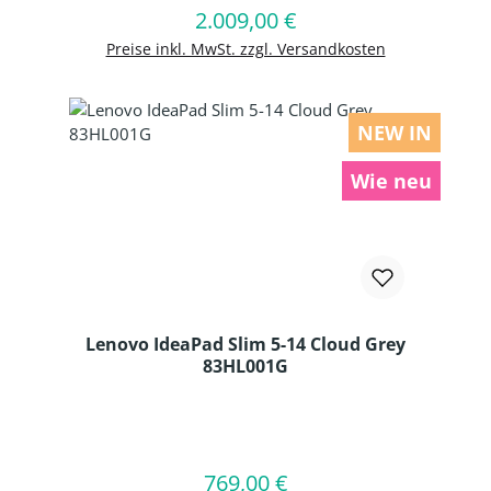
2.009,00 €
Regulärer Preis:
In den Warenkorb
Preise inkl. MwSt. zzgl. Versandkosten
NEW IN
Wie neu
Lenovo IdeaPad Slim 5-14 Cloud Grey
83HL001G
Produkt Anzahl: Gib den gewünschten
769,00 €
Regulärer Preis:
In den Warenkorb