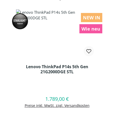
NEW IN
Wie neu
Lenovo ThinkPad P14s 5th Gen
21G2000DGE STL
Produkt Anzahl: Gib den gewünschten
1.789,00 €
Regulärer Preis:
In den Warenkorb
Preise inkl. MwSt. zzgl. Versandkosten