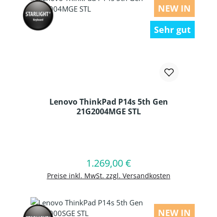
NEW IN
Sehr gut
Lenovo ThinkPad P14s 5th Gen
21G2004MGE STL
Produkt Anzahl: Gib den gewünschten
1.269,00 €
Regulärer Preis:
In den Warenkorb
Preise inkl. MwSt. zzgl. Versandkosten
NEW IN