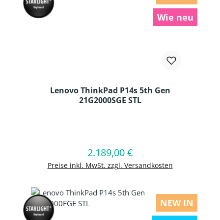
Wie neu
Lenovo ThinkPad P14s 5th Gen
21G2000SGE STL
Produkt Anzahl: Gib den gewünschten
2.189,00 €
Regulärer Preis:
In den Warenkorb
Preise inkl. MwSt. zzgl. Versandkosten
NEW IN