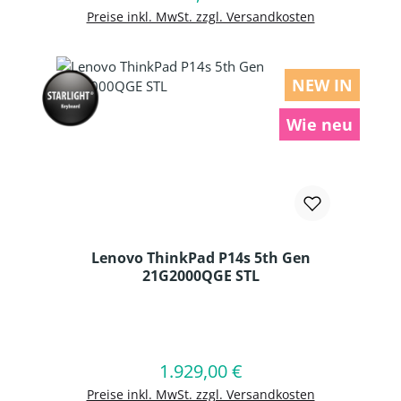
Preise inkl. MwSt. zzgl. Versandkosten
NEW IN
Wie neu
Lenovo ThinkPad P14s 5th Gen
21G2000QGE STL
Produkt Anzahl: Gib den gewünschten
1.929,00 €
Regulärer Preis:
In den Warenkorb
Preise inkl. MwSt. zzgl. Versandkosten