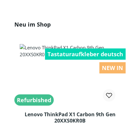
Produktgalerie überspringen
Neu im Shop
Tastaturaufkleber deutsch
NEW IN
Refurbished
Lenovo ThinkPad X1 Carbon 9th Gen
20XXS0KR0B
Produkt Anzahl: Gib den gewünschten