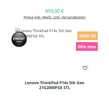
659,00 €
Regulärer Preis:
In den Warenkorb
Preise inkl. MwSt. zzgl. Versandkosten
NEW IN
Wie neu
Lenovo ThinkPad P14s 5th Gen
21G2000FGE STL
Produkt Anzahl: Gib den gewünschten