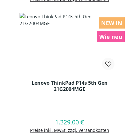
NEW IN
Wie neu
Lenovo ThinkPad P14s 5th Gen
21G2004MGE
Produkt Anzahl: Gib den gewünschten
1.329,00 €
Regulärer Preis:
In den Warenkorb
Preise inkl. MwSt. zzgl. Versandkosten