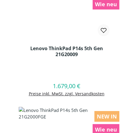
Wie neu
Lenovo ThinkPad P14s 5th Gen
21G20009
Produkt Anzahl: Gib den gewünschten
1.679,00 €
Regulärer Preis:
In den Warenkorb
Preise inkl. MwSt. zzgl. Versandkosten
NEW IN
Wie neu