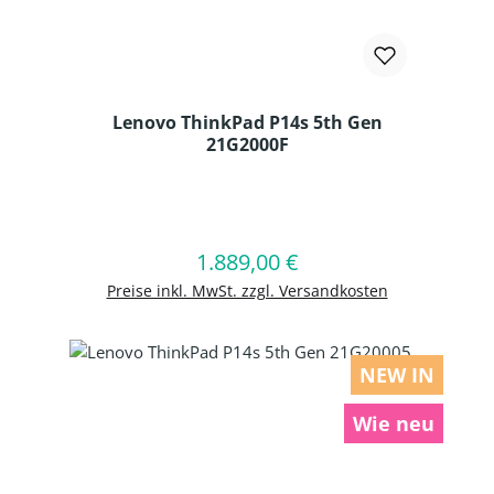
Lenovo ThinkPad P14s 5th Gen
21G2000F
Produkt Anzahl: Gib den gewünschten
1.889,00 €
Regulärer Preis:
In den Warenkorb
Preise inkl. MwSt. zzgl. Versandkosten
NEW IN
Wie neu