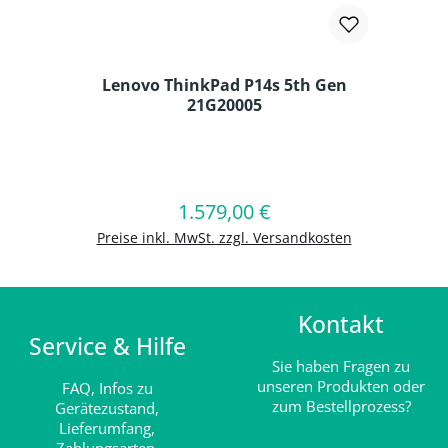
Lenovo ThinkPad P14s 5th Gen
21G20005
Produkt Anzahl: Gib den gewünschten
1.579,00 €
Regulärer Preis:
In den Warenkorb
Preise inkl. MwSt. zzgl. Versandkosten
Kontakt
Service & Hilfe
Sie haben Fragen zu
unseren Produkten oder
FAQ,
Infos zu
zum Bestellprozess?
Gerätezustand,
Lieferumfang,