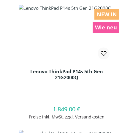
NEW IN
Wie neu
Lenovo ThinkPad P14s 5th Gen
21G2000Q
Produkt Anzahl: Gib den gewünschten
1.849,00 €
Regulärer Preis:
In den Warenkorb
Preise inkl. MwSt. zzgl. Versandkosten