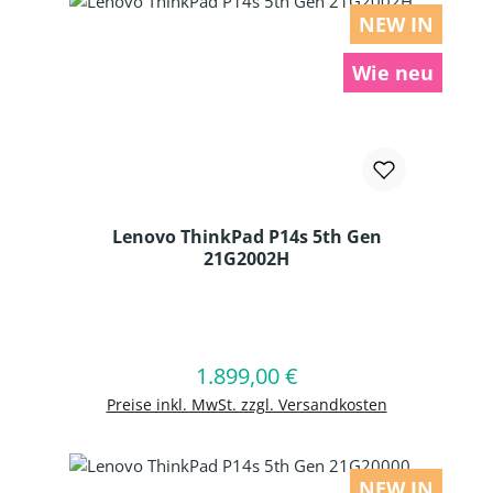
NEW IN
Wie neu
Lenovo ThinkPad P14s 5th Gen
21G2002H
Produkt Anzahl: Gib den gewünschten
1.899,00 €
Regulärer Preis:
In den Warenkorb
Preise inkl. MwSt. zzgl. Versandkosten
NEW IN