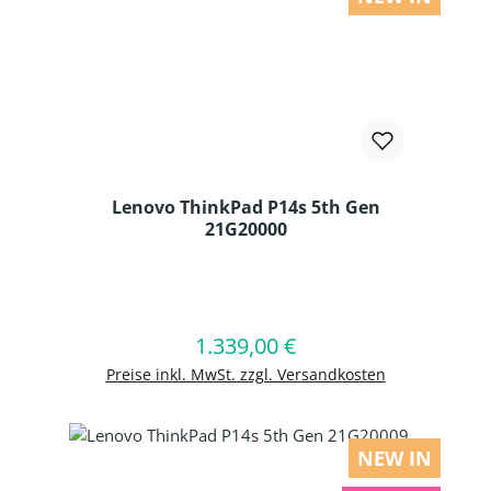
Lenovo ThinkPad P14s 5th Gen
21G20000
Produkt Anzahl: Gib den gewünschten
1.339,00 €
Regulärer Preis:
In den Warenkorb
Preise inkl. MwSt. zzgl. Versandkosten
NEW IN