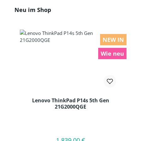
Produktgalerie überspringen
Neu im Shop
NEW IN
Wie neu
Lenovo ThinkPad P14s 5th Gen
21G2000QGE
Produkt Anzahl: Gib den gewünschten
1.839,00 €
Regulärer Preis:
In den Warenkorb