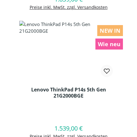
Preise inkl. MwSt. zzgl. Versandkosten
NEW IN
Wie neu
Lenovo ThinkPad P14s 5th Gen
21G2000BGE
Produkt Anzahl: Gib den gewünschten
1.539,00 €
Regulärer Preis:
In den Warenkorb
Preise inkl. MwSt. zzgl. Versandkosten