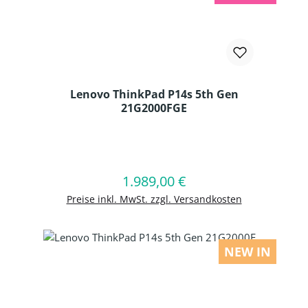
Lenovo ThinkPad P14s 5th Gen
21G2000FGE
Produkt Anzahl: Gib den gewünschten
1.989,00 €
Regulärer Preis:
In den Warenkorb
Preise inkl. MwSt. zzgl. Versandkosten
NEW IN