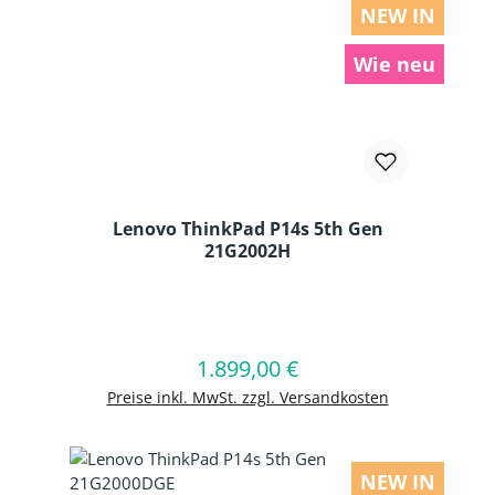
NEW IN
Wie neu
Lenovo ThinkPad P14s 5th Gen
21G2002H
Produkt Anzahl: Gib den gewünschten
1.899,00 €
Regulärer Preis:
In den Warenkorb
Preise inkl. MwSt. zzgl. Versandkosten
NEW IN