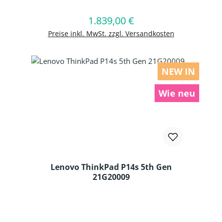
1.839,00 €
Regulärer Preis:
In den Warenkorb
Preise inkl. MwSt. zzgl. Versandkosten
NEW IN
Wie neu
Lenovo ThinkPad P14s 5th Gen
21G20009
Produkt Anzahl: Gib den gewünschten