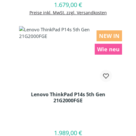
1.679,00 €
Regulärer Preis:
In den Warenkorb
Preise inkl. MwSt. zzgl. Versandkosten
NEW IN
Wie neu
Lenovo ThinkPad P14s 5th Gen
21G2000FGE
Produkt Anzahl: Gib den gewünschten
1.989,00 €
Regulärer Preis:
In den Warenkorb