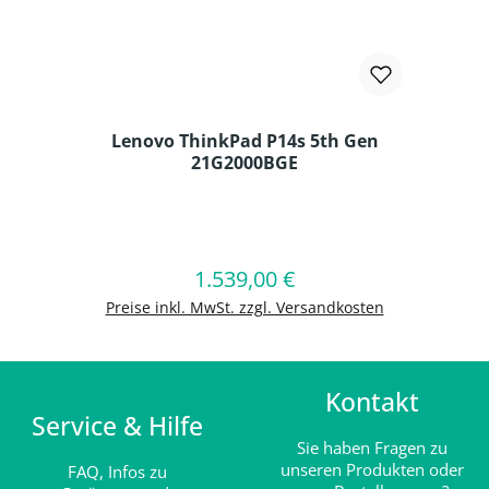
Lenovo ThinkPad P14s 5th Gen
21G2000BGE
Produkt Anzahl: Gib den gewünschten
1.539,00 €
Regulärer Preis:
In den Warenkorb
Preise inkl. MwSt. zzgl. Versandkosten
Kontakt
Service & Hilfe
Sie haben Fragen zu
unseren Produkten oder
FAQ,
Infos zu