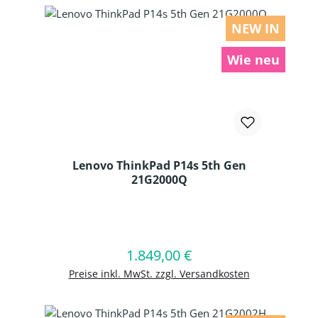
NEW IN
Wie neu
Lenovo ThinkPad P14s 5th Gen
21G2000Q
Produkt Anzahl: Gib den gewünschten
1.849,00 €
Regulärer Preis:
In den Warenkorb
Preise inkl. MwSt. zzgl. Versandkosten