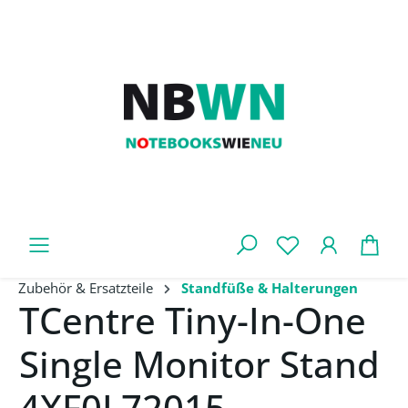
Zum Hauptinhalt springen
War
Zubehör & Ersatzteile
Standfüße & Halterungen
TCentre Tiny-In-One
Single Monitor Stand
4XF0L72015