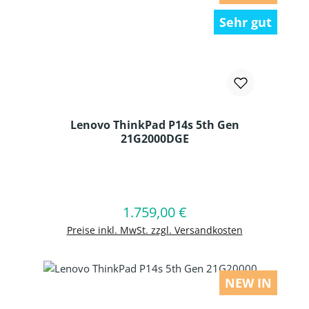
Sehr gut
Lenovo ThinkPad P14s 5th Gen
21G2000DGE
Produkt Anzahl: Gib den gewünschten
1.759,00 €
Regulärer Preis:
In den Warenkorb
Preise inkl. MwSt. zzgl. Versandkosten
NEW IN