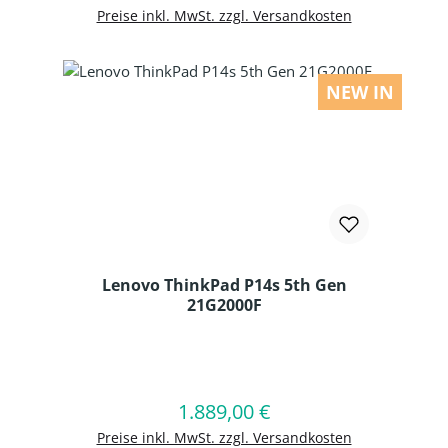
Preise inkl. MwSt. zzgl. Versandkosten
NEW IN
Lenovo ThinkPad P14s 5th Gen
21G2000F
Produkt Anzahl: Gib den gewünschten
1.889,00 €
Regulärer Preis:
In den Warenkorb
Preise inkl. MwSt. zzgl. Versandkosten