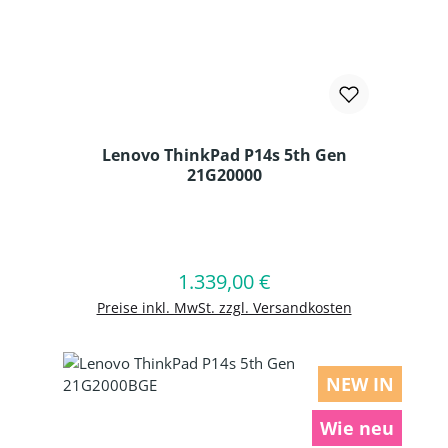
Lenovo ThinkPad P14s 5th Gen
21G20000
Produkt Anzahl: Gib den gewünschten
1.339,00 €
Regulärer Preis:
In den Warenkorb
Preise inkl. MwSt. zzgl. Versandkosten
NEW IN
Wie neu