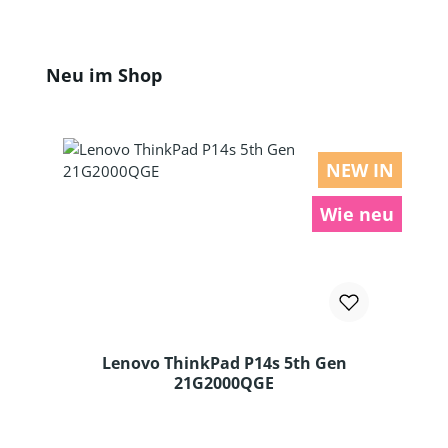
Produktgalerie überspringen
Neu im Shop
NEW IN
Wie neu
Lenovo ThinkPad P14s 5th Gen
21G2000QGE
Produkt Anzahl: Gib den gewünschten