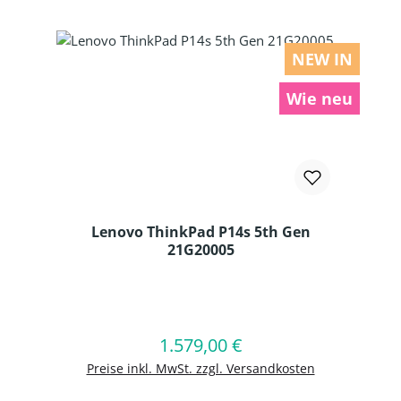
NEW IN
Wie neu
Lenovo ThinkPad P14s 5th Gen
21G20005
Produkt Anzahl: Gib den gewünschten
1.579,00 €
Regulärer Preis:
In den Warenkorb
Preise inkl. MwSt. zzgl. Versandkosten