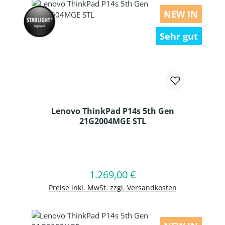
NEW IN
Sehr gut
Lenovo ThinkPad P14s 5th Gen
21G2004MGE STL
Produkt Anzahl: Gib den gewünschten
1.269,00 €
Regulärer Preis:
In den Warenkorb
Preise inkl. MwSt. zzgl. Versandkosten