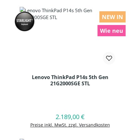
NEW IN
Wie neu
Lenovo ThinkPad P14s 5th Gen
21G2000SGE STL
Produkt Anzahl: Gib den gewünschten
2.189,00 €
Regulärer Preis:
In den Warenkorb
Preise inkl. MwSt. zzgl. Versandkosten