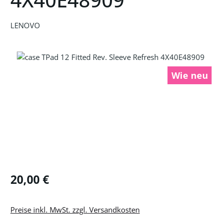
LENOVO
Bildergalerie überspringen
Wie neu
Regulärer Preis:
20,00 €
Preise inkl. MwSt. zzgl. Versandkosten