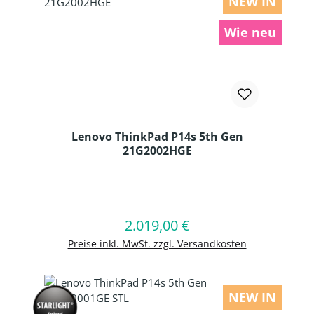
NEW IN
Wie neu
Lenovo ThinkPad P14s 5th Gen
21G2002HGE
Produkt Anzahl: Gib den gewünschten
2.019,00 €
Regulärer Preis:
In den Warenkorb
Preise inkl. MwSt. zzgl. Versandkosten
NEW IN