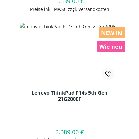
1.639,00 €
Regulärer Preis:
In den Warenkorb
Preise inkl. MwSt. zzgl. Versandkosten
NEW IN
Wie neu
Lenovo ThinkPad P14s 5th Gen
21G2000F
Produkt Anzahl: Gib den gewünschten
2.089,00 €
Regulärer Preis:
In den Warenkorb