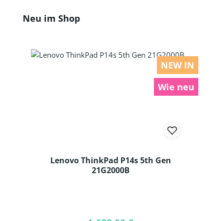
Produktgalerie überspringen
Neu im Shop
NEW IN
Wie neu
Lenovo ThinkPad P14s 5th Gen
21G2000B
Produkt Anzahl: Gib den gewünschten