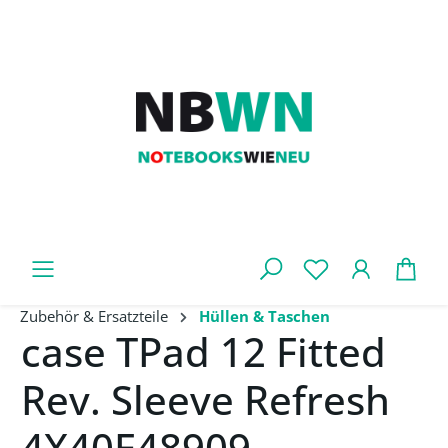
Zum Hauptinhalt springen
War
Zubehör & Ersatzteile
Hüllen & Taschen
case TPad 12 Fitted
Rev. Sleeve Refresh
4X40E48909