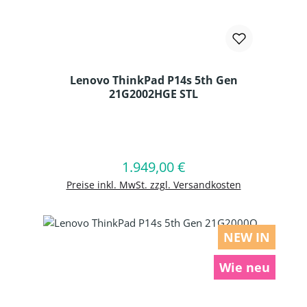
Lenovo ThinkPad P14s 5th Gen
21G2002HGE STL
Produkt Anzahl: Gib den gewünschten
1.949,00 €
Regulärer Preis:
In den Warenkorb
Preise inkl. MwSt. zzgl. Versandkosten
NEW IN
Wie neu