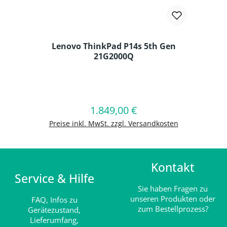
Lenovo ThinkPad P14s 5th Gen
21G2000Q
Produkt Anzahl: Gib den gewünschten
1.849,00 €
Regulärer Preis:
In den Warenkorb
Preise inkl. MwSt. zzgl. Versandkosten
Kontakt
Service & Hilfe
Sie haben Fragen zu
unseren Produkten oder
FAQ,
Infos zu
zum Bestellprozess?
Gerätezustand,
Lieferumfang,