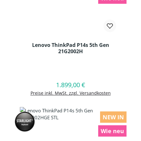
Lenovo ThinkPad P14s 5th Gen
21G2002H
Produkt Anzahl: Gib den gewünschten
1.899,00 €
Regulärer Preis:
In den Warenkorb
Preise inkl. MwSt. zzgl. Versandkosten
NEW IN
Wie neu