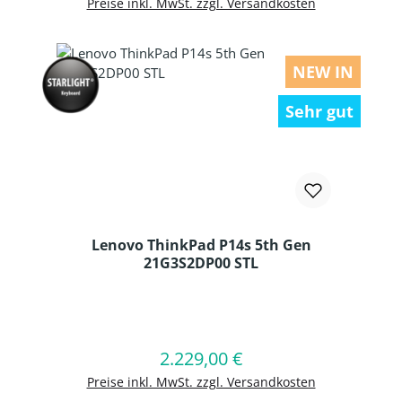
Preise inkl. MwSt. zzgl. Versandkosten
NEW IN
Sehr gut
Lenovo ThinkPad P14s 5th Gen
21G3S2DP00 STL
Produkt Anzahl: Gib den gewünschten
2.229,00 €
Regulärer Preis:
In den Warenkorb
Preise inkl. MwSt. zzgl. Versandkosten