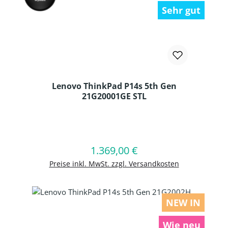
Sehr gut
Lenovo ThinkPad P14s 5th Gen
21G20001GE STL
Produkt Anzahl: Gib den gewünschten
1.369,00 €
Regulärer Preis:
In den Warenkorb
Preise inkl. MwSt. zzgl. Versandkosten
NEW IN
Wie neu