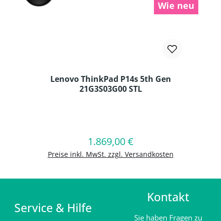
Wie neu
Lenovo ThinkPad P14s 5th Gen
21G3S03G00 STL
Produkt Anzahl: Gib den gewünschten
1.869,00 €
Regulärer Preis:
In den Warenkorb
Preise inkl. MwSt. zzgl. Versandkosten
Kontakt
Service & Hilfe
Sie haben Fragen zu