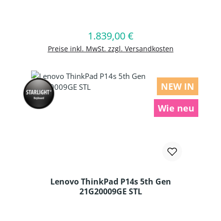
Produkt Anzahl: Gib den gewünschten
1.839,00 €
Regulärer Preis:
In den Warenkorb
Preise inkl. MwSt. zzgl. Versandkosten
NEW IN
Wie neu
Lenovo ThinkPad P14s 5th Gen
21G20009GE STL
Produkt Anzahl: Gib den gewünschten