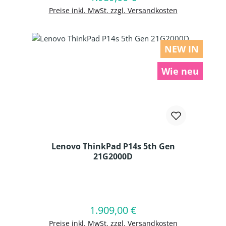
Preise inkl. MwSt. zzgl. Versandkosten
NEW IN
Wie neu
Lenovo ThinkPad P14s 5th Gen
21G2000D
Produkt Anzahl: Gib den gewünschten
1.909,00 €
Regulärer Preis:
In den Warenkorb
Preise inkl. MwSt. zzgl. Versandkosten