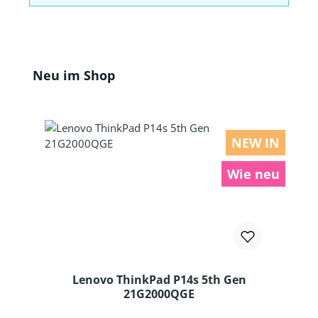
Produktgalerie überspringen
Neu im Shop
NEW IN
Wie neu
Lenovo ThinkPad P14s 5th Gen
21G2000QGE