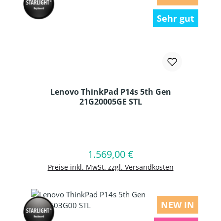
Sehr gut
Lenovo ThinkPad P14s 5th Gen
21G20005GE STL
Produkt Anzahl: Gib den gewünschten
1.569,00 €
Regulärer Preis:
In den Warenkorb
Preise inkl. MwSt. zzgl. Versandkosten
NEW IN