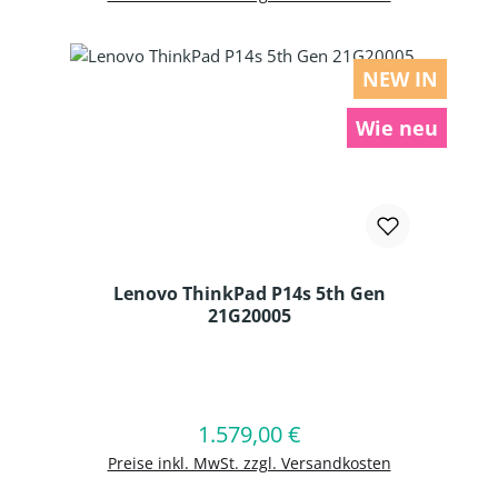
NEW IN
Wie neu
Lenovo ThinkPad P14s 5th Gen
21G20005
Produkt Anzahl: Gib den gewünschten
1.579,00 €
Regulärer Preis:
In den Warenkorb
Preise inkl. MwSt. zzgl. Versandkosten