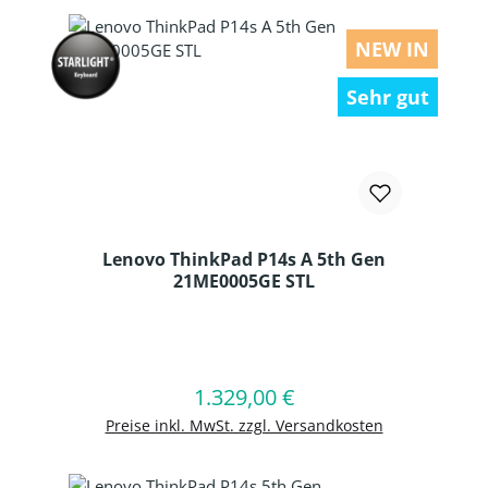
NEW IN
Sehr gut
Lenovo ThinkPad P14s A 5th Gen
21ME0005GE STL
Produkt Anzahl: Gib den gewünschten
1.329,00 €
Regulärer Preis:
In den Warenkorb
Preise inkl. MwSt. zzgl. Versandkosten