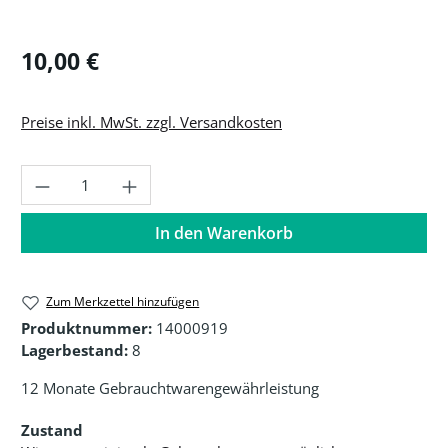
Regulärer Preis:
10,00 €
Preise inkl. MwSt. zzgl. Versandkosten
Produkt Anzahl: Gib den gewünschten Wer
In den Warenkorb
Zum Merkzettel hinzufügen
Produktnummer:
14000919
Lagerbestand:
8
12 Monate Gebrauchtwarengewährleistung
Zustand