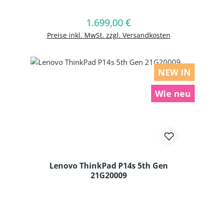
1.699,00 €
Regulärer Preis:
In den Warenkorb
Preise inkl. MwSt. zzgl. Versandkosten
NEW IN
Wie neu
Lenovo ThinkPad P14s 5th Gen
21G20009
Produkt Anzahl: Gib den gewünschten