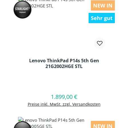
NEW IN
Sehr gut
Lenovo ThinkPad P14s 5th Gen
21G2002HGE STL
Produkt Anzahl: Gib den gewünschten
1.899,00 €
Regulärer Preis:
In den Warenkorb
Preise inkl. MwSt. zzgl. Versandkosten
NEW IN