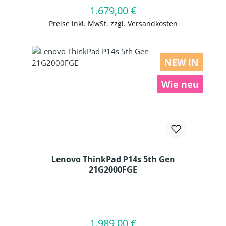
1.679,00 €
Regulärer Preis:
In den Warenkorb
Preise inkl. MwSt. zzgl. Versandkosten
NEW IN
Wie neu
Lenovo ThinkPad P14s 5th Gen
21G2000FGE
Produkt Anzahl: Gib den gewünschten
1.989,00 €
Regulärer Preis:
In den Warenkorb