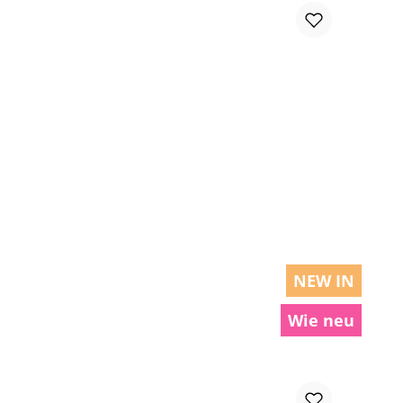
chen um die Anzahl zu erhöhen oder zu r
NEW IN
Wie neu