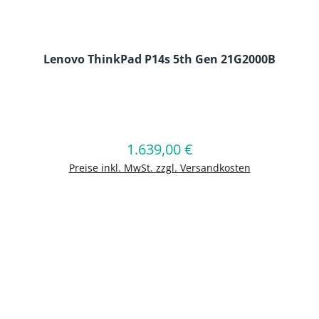
Lenovo ThinkPad P14s 5th Gen 21G2000B
en Wert ein oder benutze die Schaltflä
1.639,00 €
Regulärer Preis:
In den Warenkorb
Preise inkl. MwSt. zzgl. Versandkosten