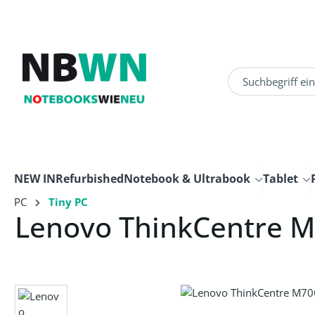
um Hauptinhalt springen
Zur Suche springen
NEW IN
Refurbished
Notebook & Ultrabook
Tablet
PC
Tiny PC
Lenovo ThinkCentre 
Bildergalerie überspringen