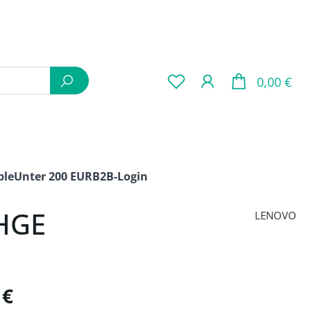
War
0,00 €
ple
Unter 200 EUR
B2B-Login
6HGE
LENOVO
is:
 €