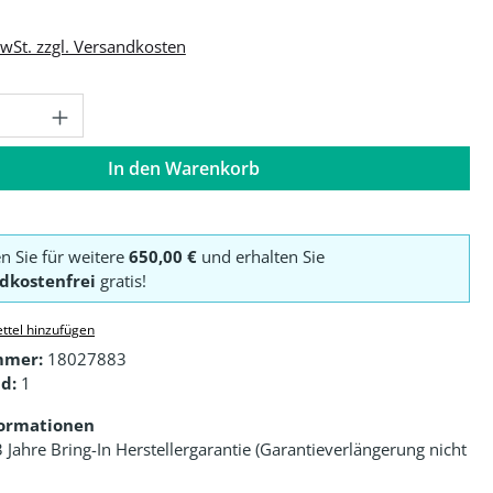
MwSt. zzgl. Versandkosten
Anzahl: Gib den gewünschten Wert ein o
In den Warenkorb
en Sie für weitere
650,00 €
und erhalten Sie
dkostenfrei
gratis!
ttel hinzufügen
mmer:
18027883
d:
1
formationen
3 Jahre Bring-In Herstellergarantie (Garantieverlängerung nicht