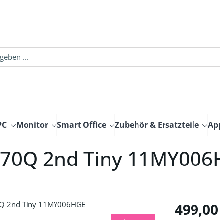
PC
Monitor
Smart Office
Zubehör & Ersatzteile
Ap
M70Q 2nd Tiny 11MY00
Regulärer Pre
499,00