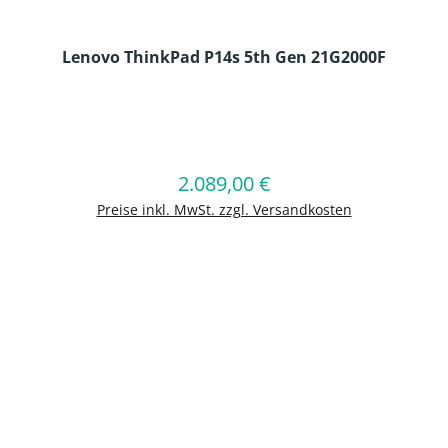
Lenovo ThinkPad P14s 5th Gen 21G2000F
en Wert ein oder benutze die Schaltflä
2.089,00 €
Regulärer Preis:
In den Warenkorb
Preise inkl. MwSt. zzgl. Versandkosten