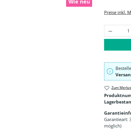
Wie neu
Preise inkl. 
Produkt 
Bestell
Versan
Zum Merkze
Produktnu
Lagerbestan
Garantiein
Garantieart: 
möglich)