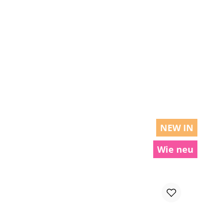
chen um die Anzahl zu erhöhen oder zu r
NEW IN
Wie neu