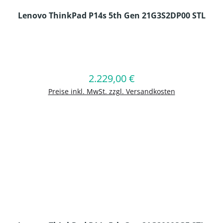
Lenovo ThinkPad P14s 5th Gen 21G3S2DP00 STL
en Wert ein oder benutze die Schaltflä
2.229,00 €
Regulärer Preis:
In den Warenkorb
Preise inkl. MwSt. zzgl. Versandkosten