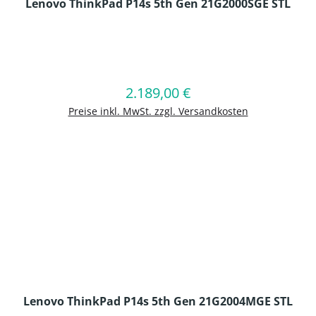
Lenovo ThinkPad P14s 5th Gen 21G2000SGE STL
en Wert ein oder benutze die Schaltflä
2.189,00 €
Regulärer Preis:
In den Warenkorb
Preise inkl. MwSt. zzgl. Versandkosten
Lenovo ThinkPad P14s 5th Gen 21G2004MGE STL