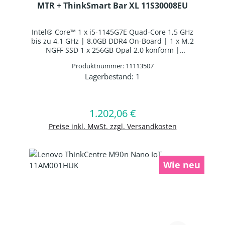
MTR + ThinkSmart Bar XL 11S30008EU
Intel® Core™ 1 x i5-1145G7E Quad-Core 1,5 GHz
bis zu 4,1 GHz | 8.0GB DDR4 On-Board | 1 x M.2
NGFF SSD 1 x 256GB Opal 2.0 konform |
10,1"/25,6cm WXGA 1280x800 10 Finger Multi-
Produktnummer: 11113507
Touch | Intel® Iris® Xe Graphics | Webcam |
Lagerbestand:
1
WLAN: Intel Wi-Fi AX201 WLAN/Bluetooth Combo
Produkt Anzahl: Gib den gewünschten 
Chip | Bluetooth 5.0 | Windows 10 IoT Enterprise
In den Warenkorb
1.202,06 €
Regulärer Preis:
Preise inkl. MwSt. zzgl. Versandkosten
Wie neu