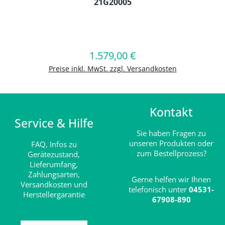
21G20005
Produkt Anzahl: Gib den gewünschten
1.579,00 €
Regulärer Preis:
In den Warenkorb
Preise inkl. MwSt. zzgl. Versandkosten
Kontakt
Service & Hilfe
Sie haben Fragen zu
unseren Produkten oder
FAQ,
Infos zu
zum Bestellprozess?
Gerätezustand,
Lieferumfang,
Zahlungsarten,
Gerne helfen wir Ihnen
Versandkosten und
telefonisch unter
04531-
Herstellergarantie
67908-890