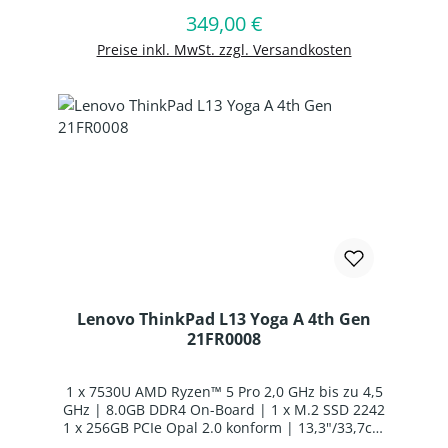
Zellen Li-Polymer Batterie | Windows 11
In den Warenkorb
349,00 €
Regulärer Preis:
Professional 64-BIT
Preise inkl. MwSt. zzgl. Versandkosten
Lenovo ThinkPad L13 Yoga A 4th Gen
21FR0008
1 x 7530U AMD Ryzen™ 5 Pro 2,0 GHz bis zu 4,5
GHz | 8.0GB DDR4 On-Board | 1 x M.2 SSD 2242
1 x 256GB PCIe Opal 2.0 konform | 13,3"/33,7cm
WUXGA 1920x1200 Multi-Touch | AMD Radeon™