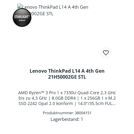
Lenovo ThinkPad L14 A 4th Gen
21H50002GE STL
AMD Ryzen™ 3 Pro 1 x 7330U Quad-Core 2,3 GHz
bis zu 4,3 GHz | 8.0GB DDR4 | 1 x 256GB 1 x M.2
SSD 2242 Opal 2.0 konform | 14,0"/35,5cm FULL-
HD 1920x1080 Unterstützt 60Hz | AMD Radeon™
Produktnummer: 38004151
Graphics | Webcam | WLAN: AMD RZ616
Lagerbestand:
1
WLAN/Bluetooth Combo Chip | Bluetooth 5.2 |
Produkt Anzahl: Gib den gewünschten 
Fingerabdruckscanner | Smart Card Reader |
Deutsches Layout Hintergrundbeleuchtung | 3