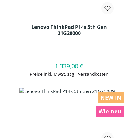
Lenovo ThinkPad P14s 5th Gen
21G20000
Produkt Anzahl: Gib den gewünschten
1.339,00 €
Regulärer Preis:
In den Warenkorb
Preise inkl. MwSt. zzgl. Versandkosten
NEW IN
Wie neu