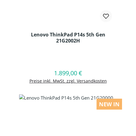
Lenovo ThinkPad P14s 5th Gen
21G2002H
Produkt Anzahl: Gib den gewünschten
1.899,00 €
Regulärer Preis:
In den Warenkorb
Preise inkl. MwSt. zzgl. Versandkosten
NEW IN