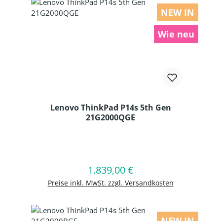
NEW IN
Wie neu
Lenovo ThinkPad P14s 5th Gen
21G2000QGE
Produkt Anzahl: Gib den gewünschten
1.839,00 €
Regulärer Preis:
In den Warenkorb
Preise inkl. MwSt. zzgl. Versandkosten
NEW IN