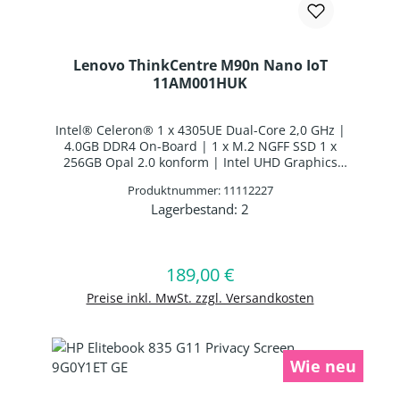
Lenovo ThinkCentre M90n Nano IoT
11AM001HUK
Intel® Celeron® 1 x 4305UE Dual-Core 2,0 GHz |
4.0GB DDR4 On-Board | 1 x M.2 NGFF SSD 1 x
256GB Opal 2.0 konform | Intel UHD Graphics
610 | WLAN: Intel 9560 WLAN/Bluetooth Combo
Produktnummer: 11112227
Chip | Bluetooth 5.0 | Windows 10 IoT Enterprise
Lagerbestand:
2
Produkt Anzahl: Gib den gewünschten 
In den Warenkorb
189,00 €
Regulärer Preis:
Preise inkl. MwSt. zzgl. Versandkosten
Wie neu