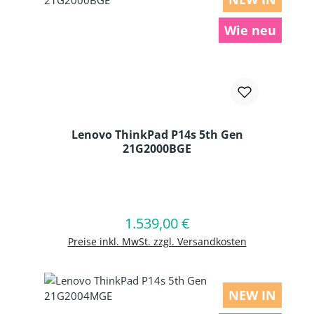
Wie neu
Lenovo ThinkPad P14s 5th Gen
21G2000BGE
Produkt Anzahl: Gib den gewünschten
1.539,00 €
Regulärer Preis:
In den Warenkorb
Preise inkl. MwSt. zzgl. Versandkosten
NEW IN