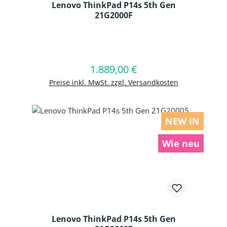
Lenovo ThinkPad P14s 5th Gen
21G2000F
Produkt Anzahl: Gib den gewünschten
1.889,00 €
Regulärer Preis:
In den Warenkorb
Preise inkl. MwSt. zzgl. Versandkosten
NEW IN
Wie neu
Lenovo ThinkPad P14s 5th Gen