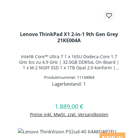
Lenovo ThinkPad X1 2-in-1 9th Gen Grey
21KE004A
Intel® Core™ Ultra 7 1 x 165U Dodeca-Core 1,7
GHz bis zu 4,9 GHz | 32.0GB DDR5xL On-Board |
1 x M.2 NGFF SSD 1 x 1TB Opal 2.0 konform |
14,0"/35,5cm 2.8K 2880x1800 10 Finger Multi-
Produktnummer: 11134904
Touch | Lenovo Slim Pen | Intel® Graphics |
Lagerbestand:
1
Webcam | WLAN: Intel Wi-Fi AX211
Produkt Anzahl: Gib den gewünschten 
WLAN/Bluetooth Combo Chip | Bluetooth 5.3 |
Fingerabdruckscanner | Italienisches Layout
LED-Hintergrundbeleuchtung | 3 Zellen Li-
In den Warenkorb
1.889,00 €
Regulärer Preis:
Polymer Batterie | Windows 11 Professional 64-
BIT
Preise inkl. MwSt. zzgl. Versandkosten