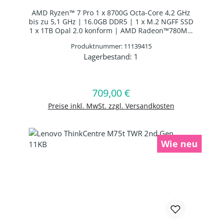
AMD Ryzen™ 7 Pro 1 x 8700G Octa-Core 4,2 GHz
bis zu 5,1 GHz | 16.0GB DDR5 | 1 x M.2 NGFF SSD
1 x 1TB Opal 2.0 konform | AMD Radeon™780M |
WLAN: AMD RZ616 WLAN/Bluetooth Combo Chip
Produktnummer: 11139415
| USB Standardtastatur UK Layout | Windows 11
Lagerbestand:
1
Professional 64-BIT
Produkt Anzahl: Gib den gewünschten 
In den Warenkorb
709,00 €
Regulärer Preis:
Preise inkl. MwSt. zzgl. Versandkosten
Wie neu