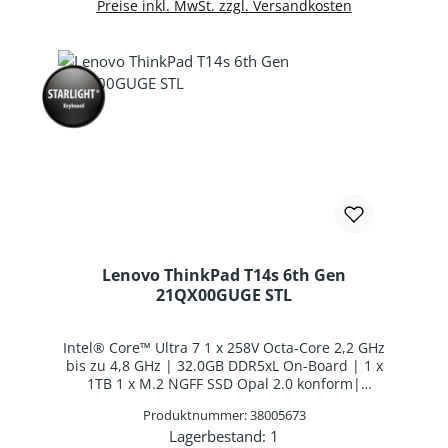
Preise inkl. MwSt. zzgl. Versandkosten
Lenovo ThinkPad T14s 6th Gen
21QX00GUGE STL
Intel® Core™ Ultra 7 1 x 258V Octa-Core 2,2 GHz
bis zu 4,8 GHz | 32.0GB DDR5xL On-Board | 1 x
1TB 1 x M.2 NGFF SSD Opal 2.0 konform|
14,0"/35,5cm WUXGA 1920x1200 Unterstützt
Produktnummer: 38005673
60Hz | Intel® Arc™ graphics | Webcam | WLAN:
Lagerbestand:
1
Intel Wi-Fi BE201 WLAN/Bluetooth Combo Chip|