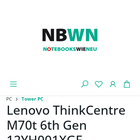
Zum Hauptinhalt springen
War
PC
Tower PC
Lenovo ThinkCentre
M70t 6th Gen
12YH001XGE