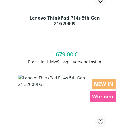
Lenovo ThinkPad P14s 5th Gen
21G20009
Produkt Anzahl: Gib den gewünschten
1.679,00 €
Regulärer Preis:
In den Warenkorb
Preise inkl. MwSt. zzgl. Versandkosten
NEW IN
Wie neu