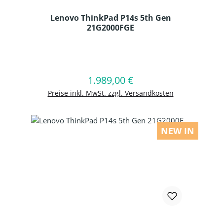
Lenovo ThinkPad P14s 5th Gen
21G2000FGE
Produkt Anzahl: Gib den gewünschten
1.989,00 €
Regulärer Preis:
In den Warenkorb
Preise inkl. MwSt. zzgl. Versandkosten
NEW IN