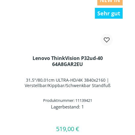
NEW IN
Sehr gut
Lenovo ThinkVision P32ud-40
64A8GAR2EU
31,5"/80,01cm ULTRA-HD/4K 3840x2160 |
Verstellbar/Kippbar/Schwenkbar Standfuß
Produktnummer: 11139421
Lagerbestand:
1
Produkt Anzahl: Gib den gewünschten 
In den Warenkorb
519,00 €
Regulärer Preis: