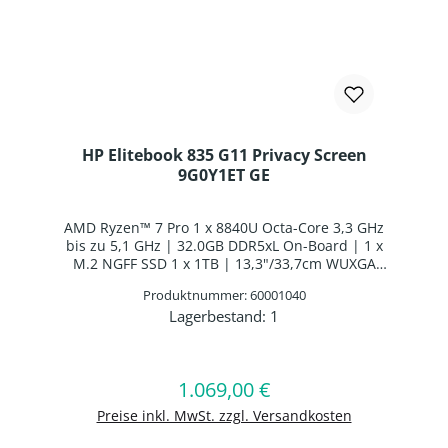
HP Elitebook 835 G11 Privacy Screen
9G0Y1ET GE
AMD Ryzen™ 7 Pro 1 x 8840U Octa-Core 3,3 GHz
bis zu 5,1 GHz | 32.0GB DDR5xL On-Board | 1 x
M.2 NGFF SSD 1 x 1TB | 13,3"/33,7cm WUXGA
1920x1200 | AMD Radeon™ 740M | Webcam |
Produktnummer: 60001040
WLAN: AMD RZ616 WLAN/Bluetooth Combo Chip
Lagerbestand:
1
| Bluetooth 5.3 | Fingerabdruckscanner | Smart
Produkt Anzahl: Gib den gewünschten 
Card Reader | Deutsches Layout
Hintergrundbeleuchtung | 1 x Li-Ion Batterie 3
Zellen Li-Ion Batterie | Windows 11 Professional
In den Warenkorb
1.069,00 €
Regulärer Preis:
64-BIT
Preise inkl. MwSt. zzgl. Versandkosten