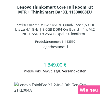
Lenovo ThinkSmart Core Full Room Kit
MTR + ThinkSmart Bar XL 11S30008EU
Intel® Core™ 1 x i5-1145G7E Quad-Core 1,5 GHz
bis zu 4,1 GHz | 8.0GB DDR4 On-Board | 1 x M.2
NGFF SSD 1 x 256GB Opal 2.0 konform |
10,1"/25,6cm WXGA 1280x800 10 Finger Multi-
Produktnummer: 11113510
Touch | Intel® Iris® Xe Graphics | Webcam |
Lagerbestand:
1
WLAN: Intel Wi-Fi AX201 WLAN/Bluetooth Combo
Produkt Anzahl: Gib den gewünschten 
Chip | Bluetooth 5.0 | Windows 10 IoT Enterprise
In den Warenkorb
1.349,00 €
Regulärer Preis:
Preise inkl. MwSt. zzgl. Versandkosten
Wie neu