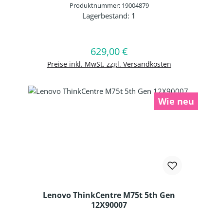
Produktnummer: 19004879
Graphics | Webcam | WLAN: AMD RZ616
Lagerbestand:
1
WLAN/Bluetooth Combo Chip |
Produkt Anzahl: Gib den gewünschten 
Fingerabdruckscanner | Bluetooth 5.2 | Smart
Card Reader | Standardtastatur US-I Layout
Hintergrundbeleuchtung | 4 Zellen Li-Polymer
In den Warenkorb
629,00 €
Regulärer Preis:
Batterie 46,0 Wh |Windows 11 Professional 64-
BIT
Preise inkl. MwSt. zzgl. Versandkosten
Wie neu
Lenovo ThinkCentre M75t 5th Gen
12X90007