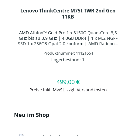
Lenovo ThinkCentre M75t TWR 2nd Gen
11KB
AMD Athlon™ Gold Pro 1 x 3150G Quad-Core 3,5
GHz bis zu 3,9 GHz | 4.0GB DDR4 | 1 x M.2 NGFF
SSD 1 x 256GB Opal 2.0 konform | AMD Radeon™
Graphics | Windows 10 Professional 64-BIT
Produktnummer: 11121664
Lagerbestand:
1
Produkt Anzahl: Gib den gewünschten 
In den Warenkorb
499,00 €
Regulärer Preis:
Preise inkl. MwSt. zzgl. Versandkosten
Produktgalerie überspringen
Neu im Shop