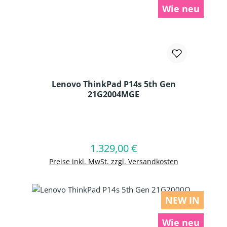
Wie neu
Lenovo ThinkPad P14s 5th Gen
21G2004MGE
Produkt Anzahl: Gib den gewünschten
1.329,00 €
Regulärer Preis:
In den Warenkorb
Preise inkl. MwSt. zzgl. Versandkosten
NEW IN
Wie neu